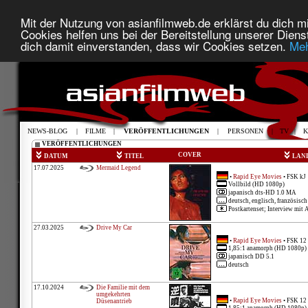
Mit der Nutzung von asianfilmweb.de erklärst du dich mi
Cookies helfen uns bei der Bereitstellung unserer Diens
dich damit einverstanden, dass wir Cookies setzen.
Meh
NEWS-BLOG
|
FILME
|
VERÖFFENTLICHUNGEN
|
PERSONEN
|
TV
|
K
VERÖFFENTLICHUNGEN
COVER
DATUM
TITEL
LAN
17.07.2025
Mermaid Legend
•
Rapid Eye Movies
• FSK kJ
Vollbild (HD 1080p)
japanisch dts-HD 1.0 MA
deutsch, englisch, französisch
Postkartenset; Interview mit A
27.03.2025
Drive My Car
•
Rapid Eye Movies
• FSK 12
1,85:1 anamorph (HD 1080p)
japanisch DD 5.1
deutsch
17.10.2024
Die Familie mit dem
umgekehrten
•
Rapid Eye Movies
• FSK 12
Düsenantrieb