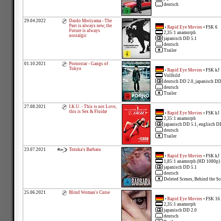
deutsch
29.04.2022
Daido Moriyama - The
Past is always new, the
•
Rapid Eye Movies
• FSK 6
Future is always
2,35:1 anamorph
nostalgic
japanisch DD 5.1
deutsch
Trailer
01.10.2021
Pornostar - Gangs of
Tokyo
•
Rapid Eye Movies
• FSK kJ
Vollbild
deutsch DD 2.0, japanisch DD
deutsch
Trailer
27.08.2021
I.K.U. - This is not Love,
this is Sex & Fluidø
•
Rapid Eye Movies
• FSK kJ
2,35:1 anamorph
japanisch DD 5.1, englisch D
deutsch
Trailer
23.07.2021
Tezuka's Barbara
•
Rapid Eye Movies
• FSK kJ
1,85:1 anamorph (HD 1080p)
japanisch DD 5.1
deutsch
Deleted Scenes, Behind the Sce
25.06.2021
Blind Woman's Curse
•
Rapid Eye Movies
• FSK 16
2,35:1 anamorph
japanisch DD 2.0
deutsch