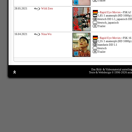
Trailer
28.05.2021
Wild Zero
•
Rapid Eye Movies
• FSK kJ
1,85:1 anamorph (HD 1080p)
deutsch DD 5.1, japanisch DD
deutsch, japanisch
Trailer
16.04.2021
Nina Wu
•
Rapid Eye Movies
• FSK 16
2,35:1 anamorph (HD 1080p)
mandarin DD 5.1
deutsch
Trailer
Das Bild- & Videomaterial unterlie
Texte & Webdesign © 1996-2026 asi