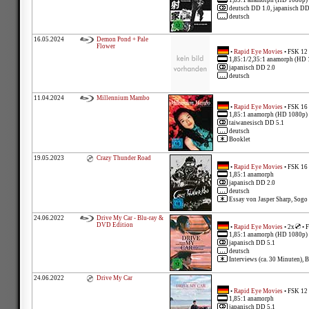
1,85:1 anamorph (HD 1080p)
deutsch DD 1.0, japanisch DD
deutsch
16.05.2024
Demon Pond + Pale
Flower
•
Rapid Eye Movies
• FSK 12
1,85:1/2,35:1 anamorph (HD 
japanisch DD 2.0
deutsch
11.04.2024
Millennium Mambo
•
Rapid Eye Movies
• FSK 16
1,85:1 anamorph (HD 1080p)
taiwanesisch DD 5.1
deutsch
Booklet
19.05.2023
Crazy Thunder Road
•
Rapid Eye Movies
• FSK 16
1,85:1 anamorph
japanisch DD 2.0
deutsch
Essay von Jasper Sharp, Sogo 
24.06.2022
Drive My Car - Blu-ray &
DVD Edition
•
Rapid Eye Movies
• 2x
• 
1,85:1 anamorph (HD 1080p)
japanisch DD 5.1
deutsch
Interviews (ca. 30 Minuten), 
24.06.2022
Drive My Car
•
Rapid Eye Movies
• FSK 12
1,85:1 anamorph
japanisch DD 5.1