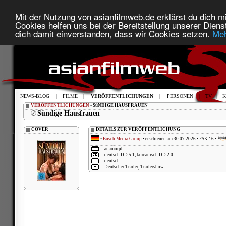
Mit der Nutzung von asianfilmweb.de erklärst du dich mi
Cookies helfen uns bei der Bereitstellung unserer Diens
dich damit einverstanden, dass wir Cookies setzen.
Meh
NEWS-BLOG
|
FILME
|
VERÖFFENTLICHUNGEN
|
PERSONEN
|
TV
|
K
VERÖFFENTLICHUNGEN
• SüNDIGE HAUSFRAUEN
Sündige Hausfrauen
COVER
DETAILS ZUR VERÖFFENTLICHUNG
•
Busch Media Group
• erschienen am 30.07.2026 • FSK 16 •
anamorph
deutsch DD 5.1, koreanisch DD 2.0
deutsch
Deutscher Trailer, Trailershow