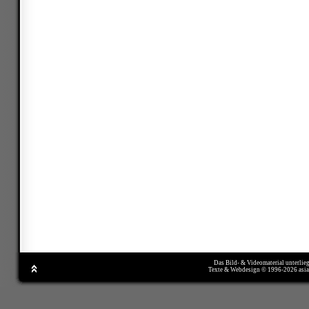
Das Bild- & Videomaterial unterlie
Texte & Webdesign © 1996-2026 asi