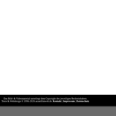
Das Bild- & Videomaterial unterliegt dem Copyright des jeweiligen Rechteinhabers.
Texte & Webdesign © 1996-2026 asianfilmweb.de.
Kontakt
|
Impressum
|
Datenschutz