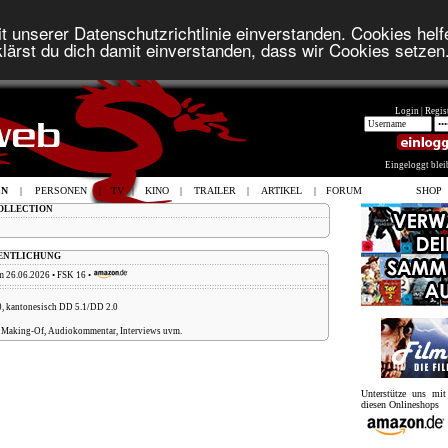
t unserer Datenschutzrichtlinie einverstanden. Cookies helfe
lärst du dich damit einverstanden, dass wir Cookies setzen
Login |
Regist
Eingeloggt ble
EN
|
PERSONEN
|
TV
|
KINO
|
TRAILER
|
ARTIKEL
|
FORUM
SHOP
COLLECTION
FENTLICHUNG
m 26.06.2026 • FSK 16 •
, kantonesisch DD 5.1/DD 2.0
 Making-Of, Audiokommentar, Interviews uvm.
Unterstütze uns mi
diesen Onlineshops