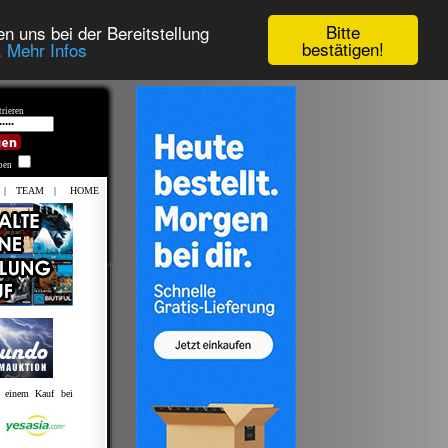
Bitte
n uns bei der Bereitstellung
bestätigen!
.
Mehr Infos
rieren
iben
|
TEAM
|
HOME
t einem Kauf bei