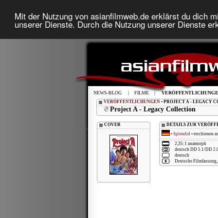
Mit der Nutzung von asianfilmweb.de erklärst du dich mi
unserer Dienste. Durch die Nutzung unserer Dienste erk
NEWS-BLOG
|
FILME
|
VERÖFFENTLICHUNG
VERÖFFENTLICHUNGEN
• PROJECT A - LEGACY 
Project A - Legacy Collection
COVER
DETAILS ZUR VERÖF
•
Splendid
• erschienen a
2,35:1 anamorph
deutsch DD 5.1/DD 2.0
deutsch
Deutsche Filmfassung,