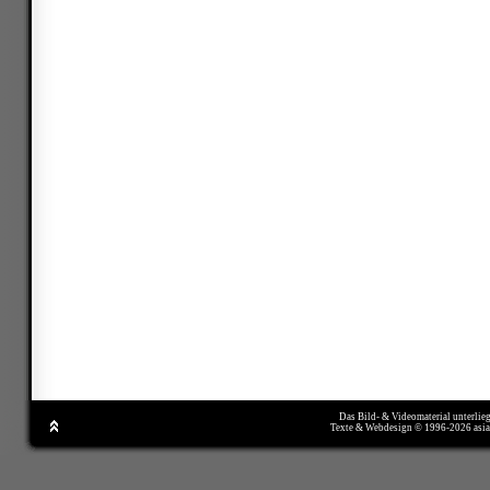
Das Bild- & Videomaterial unterlie
Texte & Webdesign © 1996-2026 asi