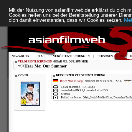
Mit der Nutzung von asianfilmweb.de erklärst du dich mi
Cookies helfen uns bei der Bereitstellung unserer Diens
dich damit einverstanden, dass wir Cookies setzen.
Meh
NEWS-BLOG
|
FILME
|
VERÖFFENTLICHUNGEN
|
PERSONEN
|
TV
|
K
VERÖFFENTLICHUNGEN
• HEAR ME: OUR SUMMER
Hear Me: Our Summer
COVER
DETAILS ZUR VERÖFFENTLICHUNG
•
Busch Media Group
• erscheint am 20.08.2026 • FSK 6 •
1,85:1 anamorph (HD 1080p)
deutsch dts-HD 5.1, koreanisch dts-HD 5.1
deutsch
Behind the Scenes, Q&A, Social-Media-Clips, Deutscher Traile