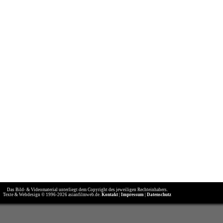
Das Bild- & Videomaterial unterliegt dem Copyright des jeweiligen Rechteinhabers.
Texte & Webdesign © 1996-2026 asianfilmweb.de.
Kontakt
|
Impressum
|
Datenschutz