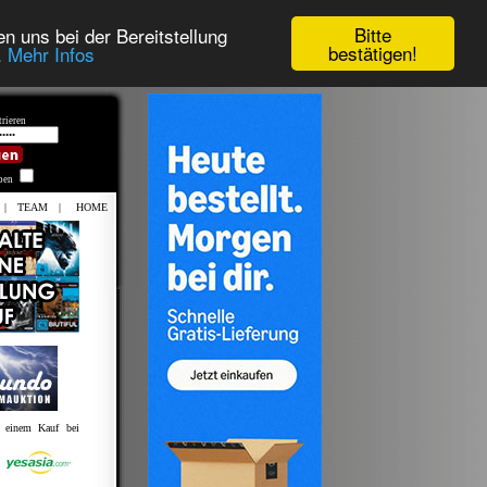
Bitte
n uns bei der Bereitstellung
bestätigen!
.
Mehr Infos
rieren
iben
|
TEAM
|
HOME
t einem Kauf bei