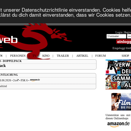
t unserer Datenschutzrichtlinie einverstanden. Cookies helfe
lärst du dich damit einverstanden, dass wir Cookies setzen
Login |
Regist
Eingeloggt ble
EN
|
PERSONEN
|
TV
|
KINO
|
TRAILER
|
ARTIKEL
|
FORUM
SHOP
8 - DOPPELPACK
ack
FENTLICHUNG
6.06.2026 • 2x
• FSK 6 •
eltitel
Unterstütze uns mi
diesen Onlineshops