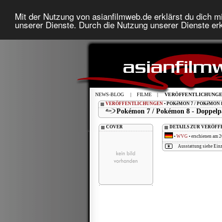
Mit der Nutzung von asianfilmweb.de erklärst du dich mi
unserer Dienste. Durch die Nutzung unserer Dienste erk
NEWS-BLOG
|
FILME
|
VERÖFFENTLICHUNG
VERÖFFENTLICHUNGEN
• POKéMON 7 / POKéMON 
Pokémon 7 / Pokémon 8 - Doppelp
COVER
DETAILS ZUR VERÖF
•
WVG
• erschienen am 2
Ausstattung siehe Einz