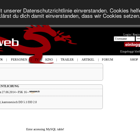
t unserer Datenschutzrichtlinie einverstanden. Cookies helfe
lärst du dich damit einverstanden, dass wir Cookies setzen
Login |
Regist
Eingeloggt ble
EN
|
PERSONEN
|
TV
|
KINO
|
TRAILER
|
ARTIKEL
|
FORUM
SHOP
FENTLICHUNG
m 27.06.2014 • FSK 16 •
, kantonesisch DD 5.1/DD 2.0
Error accessing MySQL table!