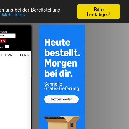
Bitte
n uns bei der Bereitstellung
bestätigen!
.
Mehr Infos
rieren
iben
|
TEAM
|
HOME