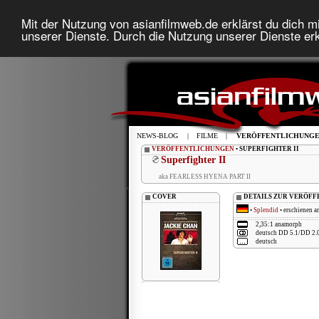
Mit der Nutzung von asianfilmweb.de erklärst du dich mi
unserer Dienste. Durch die Nutzung unserer Dienste erk
NEWS-BLOG
|
FILME
|
VERÖFFENTLICHUNG
VERÖFFENTLICHUNGEN
• SUPERFIGHTER II
Superfighter II
aka FEARLESS HYENA PART II
COVER
DETAILS ZUR VERÖF
•
Splendid
• erschienen a
2,35:1 anamorph
deutsch DD 5.1/DD 2.0
deutsch