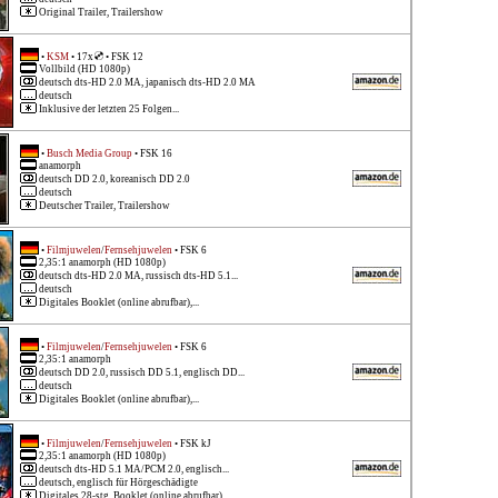
Original Trailer, Trailershow
•
KSM
• 17x
• FSK 12
Vollbild (HD 1080p)
deutsch dts-HD 2.0 MA, japanisch dts-HD 2.0 MA
deutsch
Inklusive der letzten 25 Folgen...
•
Busch Media Group
• FSK 16
anamorph
deutsch DD 2.0, koreanisch DD 2.0
deutsch
Deutscher Trailer, Trailershow
•
Filmjuwelen
/
Fernsehjuwelen
• FSK 6
2,35:1 anamorph (HD 1080p)
deutsch dts-HD 2.0 MA, russisch dts-HD 5.1...
deutsch
Digitales Booklet (online abrufbar),...
•
Filmjuwelen
/
Fernsehjuwelen
• FSK 6
2,35:1 anamorph
deutsch DD 2.0, russisch DD 5.1, englisch DD...
deutsch
Digitales Booklet (online abrufbar),...
•
Filmjuwelen
/
Fernsehjuwelen
• FSK kJ
2,35:1 anamorph (HD 1080p)
deutsch dts-HD 5.1 MA/PCM 2.0, englisch...
deutsch, englisch für Hörgeschädigte
Digitales 28-stg. Booklet (online abrufbar),...