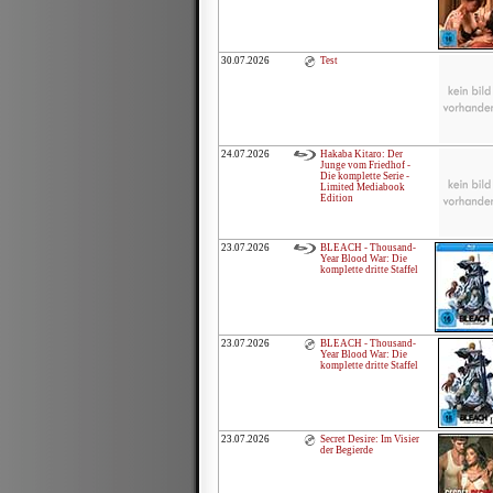
30.07.2026
Test
24.07.2026
Hakaba Kitaro: Der
Junge vom Friedhof -
Die komplette Serie -
Limited Mediabook
Edition
23.07.2026
BLEACH - Thousand-
Year Blood War: Die
komplette dritte Staffel
23.07.2026
BLEACH - Thousand-
Year Blood War: Die
komplette dritte Staffel
23.07.2026
Secret Desire: Im Visier
der Begierde