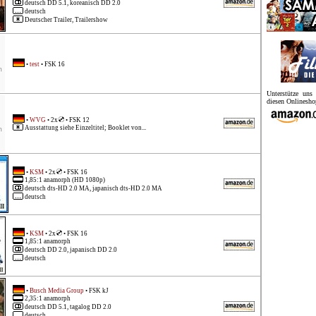
deutsch DD 5.1, koreanisch DD 2.0
deutsch
Deutscher Trailer, Trailershow
•
test
• FSK 16
Unterstütze un
diesen Onlinesho
•
WVG
• 2x
• FSK 12
Ausstattung siehe Einzeltitel; Booklet von...
•
KSM
• 2x
• FSK 16
1,85:1 anamorph (HD 1080p)
deutsch dts-HD 2.0 MA, japanisch dts-HD 2.0 MA
deutsch
•
KSM
• 2x
• FSK 16
1,85:1 anamorph
deutsch DD 2.0, japanisch DD 2.0
deutsch
•
Busch Media Group
• FSK kJ
2,35:1 anamorph
deutsch DD 5.1, tagalog DD 2.0
deutsch