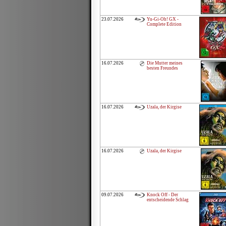
23.07.2026
Yu-Gi-Oh! GX -
Complete Edition
16.07.2026
Die Mutter meines
besten Freundes
16.07.2026
Uzala, der Kirgise
16.07.2026
Uzala, der Kirgise
09.07.2026
Knock Off - Der
entscheidende Schlag