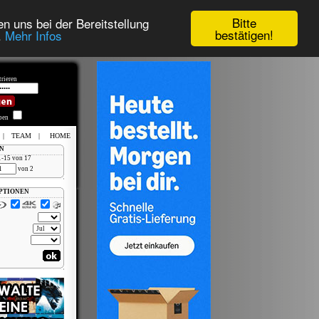
Bitte
n uns bei der Bereitstellung
bestätigen!
.
Mehr Infos
rieren
iben
|
TEAM
|
HOME
N
1-15 von 17
von 2
PTIONEN