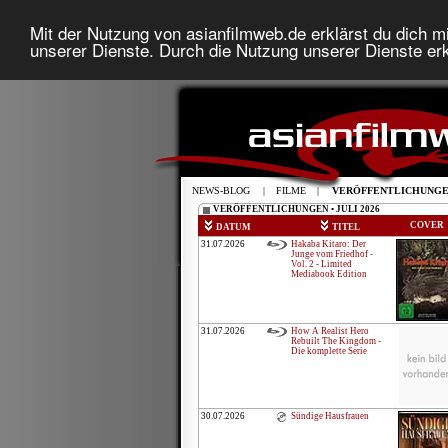
Mit der Nutzung von asianfilmweb.de erklärst du dich mi
unserer Dienste. Durch die Nutzung unserer Dienste erk
NEWS-BLOG
|
FILME
|
VERÖFFENTLICHUNG
VERÖFFENTLICHUNGEN • JULI 2026
COVER
DATUM
TITEL
31.07.2026
Hakaba Kitaro: Der
Junge vom Friedhof -
Vol. 2 - Limited
Mediabook Edition
31.07.2026
How A Realist Hero
Rebuilt The Kingdom -
Die komplette Serie
30.07.2026
Sündige Hausfrauen