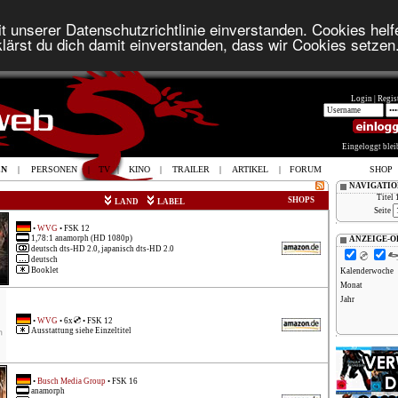
t unserer Datenschutzrichtlinie einverstanden. Cookies helfe
lärst du dich damit einverstanden, dass wir Cookies setzen
Login |
Regist
Eingeloggt ble
EN
|
PERSONEN
|
TV
|
KINO
|
TRAILER
|
ARTIKEL
|
FORUM
SHOP
NAVIGATIO
Titel 
SHOPS
LAND
LABEL
Seite
•
WVG
• FSK 12
1,78:1 anamorph (HD 1080p)
ANZEIGE-O
deutsch dts-HD 2.0, japanisch dts-HD 2.0
deutsch
Booklet
Kalenderwoche
Monat
Jahr
•
WVG
• 6x
• FSK 12
Ausstattung siehe Einzeltitel
•
Busch Media Group
• FSK 16
anamorph