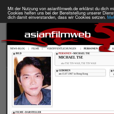
Mit der Nutzung von asianfilmweb.de erklärst du dich mi
Cookies helfen uns bei der Bereitstellung unserer Diens
dich damit einverstanden, dass wir Cookies setzen.
Meh
NEWS-BLOG
|
FILME
|
VERÖFFENTLICHUNGEN
|
PERSONEN
|
TV
|
K
BILD
PERSONEN
• MICHAEL TSE
MICHAEL TSE
aka TSE TIN-WAH, TSE TIN WAH
GEBOREN
am 15.07.1967 in Hong Kong
FILME • DARSTELLER