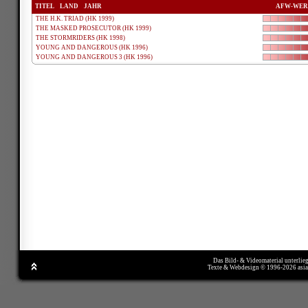
TITEL
LAND
JAHR
AFW-WER
THE H.K. TRIAD (HK 1999)
THE MASKED PROSECUTOR (HK 1999)
THE STORMRIDERS (HK 1998)
YOUNG AND DANGEROUS (HK 1996)
YOUNG AND DANGEROUS 3 (HK 1996)
Das Bild- & Videomaterial unterlie
Texte & Webdesign © 1996-2026 asi