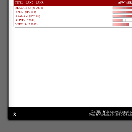
TITEL
LAND
JAHR
AFW-WER
BLACK KISS (JP 2004)
AZUMI (JP 2003)
ARAGAMI (JP 2002)
ALIVE (JP 2002)
VERSUS (JP 2000)
Das Bild- & Videomaterial unterlie
Texte & Webdesign © 1996-2026 asi