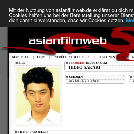
Mit der Nutzung von asianfilmweb.de erklärst du dich mi
Cookies helfen uns bei der Bereitstellung unserer Diens
dich damit einverstanden, dass wir Cookies setzen.
Meh
NEWS-BLOG
|
FILME
|
VERÖFFENTLICHUNGEN
|
PERSONEN
|
TV
|
K
BILD
PERSONEN
• HIDEO SAKAKI
HIDEO SAKAKI
GEBOREN
am 04.06.1970 in in Japan
FILME • DARSTELLER