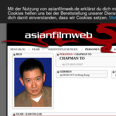
Mit der Nutzung von asianfilmweb.de erklärst du dich mi
Cookies helfen uns bei der Bereitstellung unserer Diens
dich damit einverstanden, dass wir Cookies setzen.
Meh
NEWS-BLOG
|
FILME
|
VERÖFFENTLICHUNGEN
|
PERSONEN
|
TV
|
K
BILD
PERSONEN
• CHAPMAN TO
CHAPMAN TO
aka TO MAN-CHAT
GEBOREN
am 08.06.1972 in Hong Kong
FILME • DARSTELLER