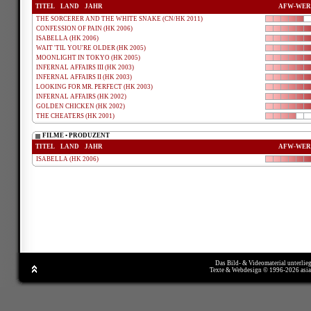
TITEL
LAND
JAHR
AFW-WER
THE SORCERER AND THE WHITE SNAKE (CN/HK 2011)
CONFESSION OF PAIN (HK 2006)
ISABELLA (HK 2006)
WAIT 'TIL YOU'RE OLDER (HK 2005)
MOONLIGHT IN TOKYO (HK 2005)
INFERNAL AFFAIRS III (HK 2003)
INFERNAL AFFAIRS II (HK 2003)
LOOKING FOR MR. PERFECT (HK 2003)
INFERNAL AFFAIRS (HK 2002)
GOLDEN CHICKEN (HK 2002)
THE CHEATERS (HK 2001)
FILME • PRODUZENT
TITEL
LAND
JAHR
AFW-WER
ISABELLA (HK 2006)
Das Bild- & Videomaterial unterlie
Texte & Webdesign © 1996-2026 asi