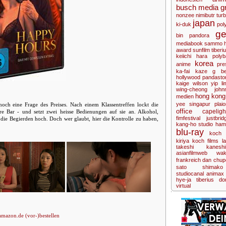
busch media g
nonzee nimibutr
tur
japan
ki-duk
pol
ge
bin
pandora
mediabook
sammo 
award
sunfilm
tiberi
keiichi hara
poly
korea
anime
pre
ka-fai
kaze
g
be
hollywood
pandasto
kaige
wilson yip
li
wing-cheong
john
hong kong
medien
yee
singapur
plai
noch eine Frage des Preises. Nach einem Klassentreffen lockt die
office
capeligh
hre Bar - und setzt zwei heisse Bedienungen auf sie an. Alkohol,
fimfestival
justbrid
ie Begierden hoch. Doch wer glaubt, hier die Kontrolle zu haben,
kang-ho
studio ham
blu-ray
koch 
kiriya
koch films
l
takeshi kaneshi
asianfilmweb
wak
frankreich
dan chup
sato shimako
studiocanal
animax
hye-ja
tiberius
do
virtual
amazon.de (vor-)bestellen