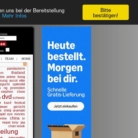
Bitte
n uns bei der Bereitstellung
bestätigen!
.
Mehr Infos
rieren
iben
|
TEAM
|
HOME
pandastorm
thailand
sm
nine anime
bong
osung
ascot elite
eguchi
splendid
is ng
promotion
stephen chow
dvd
m
schweiz
n
kazé
festival
aiwan
gerücht
e
shinji aramaki
apid eye movies
china
onine
tv
m
nepal
tony jaa
k chan-wook
eilung
me
intimatefilm