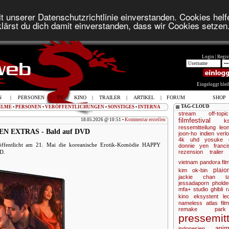
t unserer Datenschutzrichtlinie einverstanden. Cookies helfe
lärst du dich damit einverstanden, dass wir Cookies setzen
Login |
Regist
Eingeloggt ble
N
|
PERSONEN
|
TV
|
KINO
|
TRAILER
|
ARTIKEL
|
FORUM
SHOP
TAG-CLOUD
ILME
•
PERSONEN
•
VERÖFFENTLICHUNGEN
•
SONSTIGES
•
INTERNA
stream
off-topic
filmfestival
18.05.2026 @ 10:51 •
Kommentar erstellen
k
ressemitteilung
leo
N EXTRAS - Bald auf DVD
joon-ho
indien
verl
4k uhd
yosuke 
öffentlicht am 21. Mai die koreanische Erotik-Komödie HAPPY
donnie yen
franc
D.
rezension
trailer
vietnam
pandora fil
plaio
kim ok-bin
jackie chan
t
jessadaporn pholde
mfa+
studio ghibli
r
kino
eksystent
le
nameless
atlas fil
remake
par
pressemitt
ani
indonesien