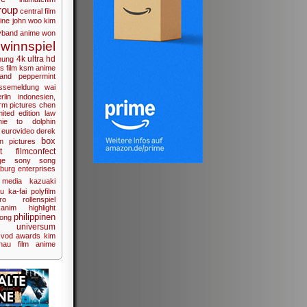
roup
central film
bine
john woo
kim
yband anime
won
winnspiel
4k ultra hd
hung
us film
ksm anime
band
peppermint
ssemeldung
wai
rlin
indonesien,
rm pictures
chen
mited edition
law
nie to
dolphin
eurovideo
derek
box
on pictures
t
filmconfect
ge
sony
song
burg enterprises
media
kazuaki
au ka-fai
polyfilm
ro
rollenspiel
anim
highlight
philippinen
ong
universum
vod
awards
kim
nau film
anime