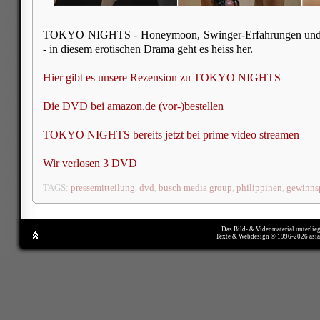
TOKYO NIGHTS - Honeymoon, Swinger-Erfahrungen und d
- in diesem erotischen Drama geht es heiss her.
Hier gibt es unsere Rezension zu TOKYO NIGHTS
Die DVD bei amazon.de (vor-)bestellen
TOKYO NIGHTS bereits jetzt bei prime video streamen
Wir verlosen 3 DVD
TAGS:
pressemitteilung
,
dvd
,
busch media group
,
philippinen
,
gewinns
Das Bild- & Videomaterial unterlie
Texte & Webdesign © 1996-2026 asi