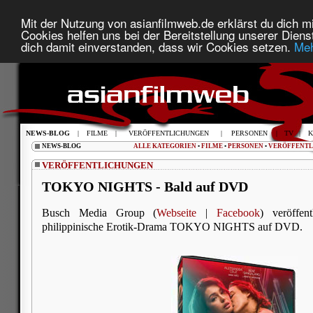
Mit der Nutzung von asianfilmweb.de erklärst du dich mi
Cookies helfen uns bei der Bereitstellung unserer Diens
dich damit einverstanden, dass wir Cookies setzen.
Meh
NEWS-BLOG
|
FILME
|
VERÖFFENTLICHUNGEN
|
PERSONEN
|
TV
|
K
NEWS-BLOG
ALLE KATEGORIEN
•
FILME
•
PERSONEN
•
VERÖFFENT
VERÖFFENTLICHUNGEN
TOKYO NIGHTS - Bald auf DVD
Busch Media Group (
Webseite
|
Facebook
) veröffe
philippinische Erotik-Drama TOKYO NIGHTS auf DVD.