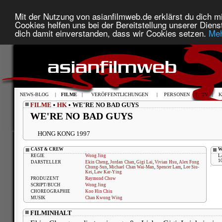
Mit der Nutzung von asianfilmweb.de erklärst du dich mi
Cookies helfen uns bei der Bereitstellung unserer Diens
dich damit einverstanden, dass wir Cookies setzen.
Meh
NEWS-BLOG
|
FILME
|
VERÖFFENTLICHUNGEN
|
PERSONEN
|
TV
|
K
FILME
•
HK
• WE'RE NO BAD GUYS
WE'RE NO BAD GUYS
HONG KONG 1997
CAST & CREW
W
REGIE
Wong Jing
L
1
DARSTELLER
Ekin Cheng
,
Jordan Chan
,
Gigi Lai
,
Vivian Hsu
,
Alex Fong
Chung-Sun
,
Michael Chan Wai-Man
,
Spencer Lam
,
Lee Siu-
Kei
,
Law Kar-Ying
PRODUZENT
Raymond Chow
SCRIPT/BUCH
Wong Jing
CHOREOGRAPHIE
Koo Hin Chiu
MUSIK
Chan Kwong Wing
FILMINHALT