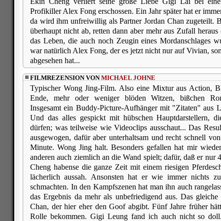
Ekin Cheng verliert seine große Liebe Gigi Lai bei ein
Profikiller Alex Fong erschossen. Ein Jahr später hat er imm
da wird ihm unfreiwillig als Partner Jordan Chan zugeteilt.
überhaupt nicht ab, retten dann aber mehr aus Zufall heraus
das Leben, die auch noch Zeugin eines Mordanschlages wu
war natürlich Alex Fong, der es jetzt nicht nur auf Vivian, s
abgesehen hat...
FILMREZENSION VON
MICHAEL JOHNE
Typischer Wong Jing-Film. Also eine Mixtur aus Action,
Ende, mehr oder weniger blöden Witzen, bißchen Ro
Insgesamt ein Buddy-Picture-Aufhänger mit "Zitaten" 
Und das alles gespickt mit hübschen Hauptdarstellern, di
dürfen; was teilweise wie Videoclips ausschaut... Das Resul
ausgewogen, dafür aber unterhaltsam und recht schnell von d
Minute. Wong Jing halt. Besonders gefallen hat mir wiede
anderen auch ziemlich an die Wand spielt; dafür, daß er nur 4
Cheng habense die ganze Zeit mit einem riesigen Pferdesc
lächerlich aussah. Ansonsten hat er wie immer nichts z
schmachten. In den Kampfszenen hat man ihn auch rangelas
das Ergebnis da mehr als unbefriedigend aus. Das gleiche 
Chan, der hier eher den Goof abgibt. Fünf Jahre früher h
Rolle bekommen. Gigi Leung fand ich auch nicht so doll.