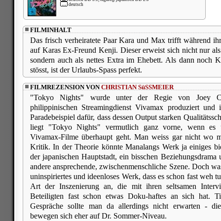
deutsch
FILMINHALT
Das frisch verheiratete Paar Kara und Max trifft während ih
auf Karas Ex-Freund Kenji. Dieser erweist sich nicht nur als
sondern auch als nettes Extra im Ehebett. Als dann noch 
stösst, ist der Urlaubs-Spass perfekt.
FILMREZENSION VON
CHRISTIAN SüSSMEIER
"Tokyo Nights" wurde unter der Regie von Joey C
philippinischen Streamingdienst Vivamax produziert und i
Paradebeispiel dafür, dass dessen Output starken Qualitätss
liegt "Tokyo Nights" vermutlich ganz vorne, wenn es 
Vivamax-Filme überhaupt geht. Man weiss gar nicht wo m
Kritik. In der Theorie könnte Manalangs Werk ja einiges 
der japanischen Hauptstadt, ein bisschen Beziehungsdrama un
andere ansprechende, zwischenmenschliche Szene. Doch was
uninspiriertes und ideenloses Werk, dass es schon fast weh tu
Art der Inszenierung an, die mit ihren seltsamen Intervi
Beteiligten fast schon etwas Doku-haftes an sich hat. T
Gespräche sollte man da allerdings nicht erwarten - d
bewegen sich eher auf Dr. Sommer-Niveau.