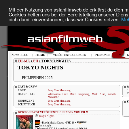
Mit der Nutzung von asianfilmweb.de erklärst du dich mi
Cookies helfen uns bei der Bereitstellung unserer Diens
dich damit einverstanden, dass wir Cookies setzen.
Meh
NEWS-BLOG
|
FILME
|
VERÖFFENTLICHUNGEN
|
PERSONEN
|
TV
|
K
FILME
•
PH
• TOKYO NIGHTS
TOKYO NIGHTS
PHILIPPINEN 2025
CAST & CREW
W
REGIE
Joey Cruz Manalang
L
8
DARSTELLER
Alessandra Cruz
,
Benz Sangalang
,
Mark Nino
,
Arneth
Watanabe
PRODUZENT
Joey Cruz Manalang
S
SCRIPT/BUCH
Joey Cruz Manalang
DVD/BD/HD/OST VERÖFFENTLICHUNGEN VOM FILM
Tokyo Nights
•
Busch Media Group
• FSK 16 •
anamorph
deutsch DD 5.1, tagalog/japanisch DD 2.0