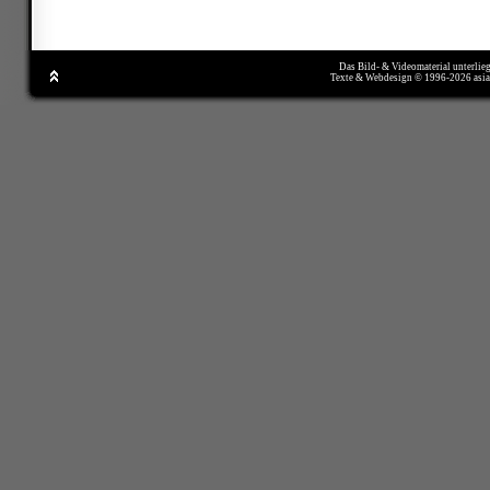
Das Bild- & Videomaterial unterlie
Texte & Webdesign © 1996-2026 asi