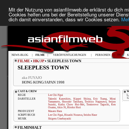
Mit der Nutzung von asianfilmweb.de erklärst du dich mi
Cookies helfen uns bei der Bereitstellung unserer Diens
dich damit einverstanden, dass wir Cookies setzen.
Meh
NEWS-BLOG
|
FILME
|
VERÖFFENTLICHUNGEN
|
PERSONEN
|
TV
|
K
FILME
•
HK
/
JP
• SLEEPLESS TOWN
SLEEPLESS TOWN
aka FUYAJO
HONG KONG/JAPAN 1998
CAST & CREW
W
REGIE
Lee Chi-Ngai
L
1
DARSTELLER
Takeshi Kaneshiro
,
Kippei Shiina
,
Eric Tsang
,
Mirai
Yamamoto
,
Shosuke Tanihara
,
Toshiya Nagasawa
,
Seijun
Suzuki
,
Kathy Chow Hoi-Mei
,
Tomorowo Taguchi
,
Ken
Osamu
,
Akio Jô
,
Hiroko Hori
PRODUZENT
Masato Hara
SCRIPT/BUCH
Lee Chi-Ngai
,
Hisashi Nozawa
,
Seishu Hase
MUSIK
Shigeru Umebayashi
FILMINHALT