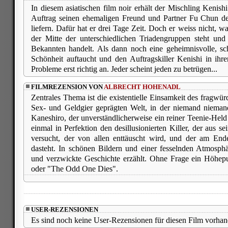
In diesem asiatischen film noir erhält der Mischling Kenish
Auftrag seinen ehemaligen Freund und Partner Fu Chun d
liefern. Dafür hat er drei Tage Zeit. Doch er weiss nicht, wa
der Mitte der unterschiedlichen Triadengruppen steht und
Bekannten handelt. Als dann noch eine geheimnisvolle, sc
Schönheit auftaucht und den Auftragskiller Kenishi in ihr
Probleme erst richtig an. Jeder scheint jeden zu betrügen...
FILMREZENSION VON
ALBRECHT HOHENADL
Zentrales Thema ist die existentielle Einsamkeit des fragwü
Sex- und Geldgier geprägten Welt, in der niemand nieman
Kaneshiro, der unverständlicherweise ein reiner Teenie-Held i
einmal in Perfektion den desillusionierten Killer, der aus 
versucht, der von allen enttäuscht wird, und der am End
dasteht. In schönen Bildern und einer fesselnden Atmosphär
und verzwickte Geschichte erzählt. Ohne Frage ein Höhepu
oder "The Odd One Dies".
USER-REZENSIONEN
Es sind noch keine User-Rezensionen für diesen Film vorhan