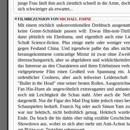
junge Frau läuft ihm auch ziemlich schnell in die Arme, doch
sich schwieriger als erwartet...
FILMREZENSION VON
MICHAEL JOHNE
Mit einem reichlich unkonventionellen Drehbuch ausgestatte
keine Genre-Schublade passen will: Etwas film-noir-Thril
dann plötzlich ein Ehedrama, und eigentlich auch eine Li
Schuß Science-fiction. Plus einige mehr oder weniger vers
gegen Festland China. Und irgendwie paßte das alles nich
herausgekommene comicartige Mixtur ist zwar ohne Zweife
überraschungsreich, aber so abgefahren und wirklichkeits
das Interesse an den Charakteren und ihren Erlebnissen verl
vielgepriesene Film einen Großteil von Spannung ein. J
ordentlicher Coolness, aber auch teilweiser Leidenschaf
"Bullet in the Head" eine seiner besten Rollen. Ausgezeichn
Fan Hiu-Huen als ungewöhnlich extravagantes und antiautor
noch mit Leichtigkeit die Schau stahl. Aber auch die Neb
dargestellt. Nur die Figur des Mad Dog hätte jedoch eines be
Schauspielers bedurft. Francis Ng oder auch Simon Yam zu
war nur hektisch, nicht bedrohlich genug. Hektisch wurde
Ende. Da brach die bis dahin eher ruhig erzählte Geschicht
Showdown aus, wobei es sich aber mehr um Anti-Action han
am Platze war. Trotzdem sehenswert.