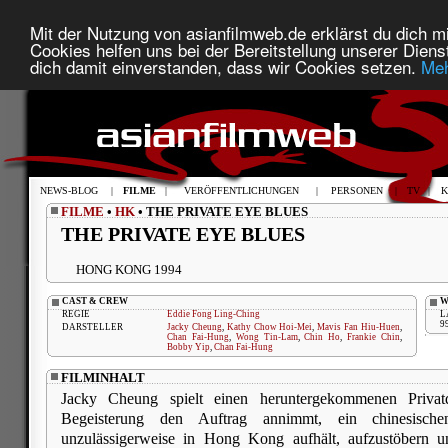
Mit der Nutzung von asianfilmweb.de erklärst du dich mi
Cookies helfen uns bei der Bereitstellung unserer Diens
dich damit einverstanden, dass wir Cookies setzen.
Meh
NEWS-BLOG
|
FILME
|
VERÖFFENTLICHUNGEN
|
PERSONEN
|
TV
|
K
FILME
•
HK
• THE PRIVATE EYE BLUES
THE PRIVATE EYE BLUES
HONG KONG 1994
CAST & CREW
W
REGIE
Eddie Fong Ling-Ching
L
9
DARSTELLER
Jacky Cheung
,
Kathy Chow Hoi-Mei
,
Mavis Fan Hiu-Huen
,
Chan Fai-Hung
,
Wong Tin-Lam
,
Chin Ho
,
Frankie Chin
,
Bobby Yip
,
Chan Fai-Hung
FILMINHALT
Jacky Cheung spielt einen heruntergekommenen Privatd
Begeisterung den Auftrag annimmt, ein chinesisc
unzulässigerweise in Hong Kong aufhält, aufzustöbern u