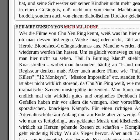
hat, und seine Schwester seit seiner Kindheit nicht mehr gese
in einem Gefängnis, daß nicht nur von einem Machtkampf
brodelt, sondern auch von einem diabolischen Direktor geleite
FILMREZENSION VON
MICHAEL JOHNE
Wer die Filme von Chu Yen-Ping kennt, weiß was ihn hier 
ob man dessen bisherigen Werke mag oder nicht, fällt a
Heroic Bloodshed-Gefängnisdramas aus. Manche werden di
wiederum werden ihn hassen. Um es gleich vorneweg zu s
man hier nicht zu sehen. "Jail In Burning Island" stiehl
Knaststreifen - wobei man besonders häufig an "Island o
Regisseur denken muß. Aber auch andere Filme wie "Pulp
Killers", "12 Monkeys", "Mission Impossible" etc. standen f
ist aber nicht wirklich störend, da Chu Yin-Ping weiß, wie 
dramatische Szenen mustergültig inszeniert. Man kann n
endlich mal ein wirklich gutes und originelles Drehbuch
Gefallen haben mir vor allem die wenigen, aber vortreffl
sporadischen, knackigen Kämpfe. Für einen richtigen Ac
Adrenalinschübe am Anfang und am Ende aber zu wenig. Ü
wie man es fertigbringt, aus geklauter Musik und klischeeha
wirklich zu Herzen gehende Szenen zu schaffen - Kompli
geht eindeutig Nicky Wu als Sieger hervor. Aber auch Ta
Lau, sowie eigentlich der gesamte Rest schlagen sich wa