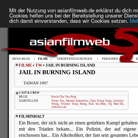
Mit der Nutzung von asianfilmweb.de erklärst du dich mi
Cookies helfen uns bei der Bereitstellung unserer Diens
dich damit einverstanden, dass wir Cookies setzen.
Meh
NEWS-BLOG
|
FILME
|
VERÖFFENTLICHUNGEN
|
PERSONEN
|
TV
|
K
FILME
•
TW
• JAIL IN BURNING ISLAND
JAIL IN BURNING ISLAND
TAIWAN 1997
CAST & CREW
REGIE
Kevin Chu Yen-Ping
DARSTELLER
Nicky Wu
,
Takeshi Kaneshiro
,
Chen Wung-Yung
,
Anthony
Wong
,
Yvonne Yung Hung
,
Kok Siu-Man
,
Ng Man-Tat
,
Jackson Lau
FILMINHALT
Ein Boxer, der sich nicht an einen getürkten Kampf gehalte
mit den Triaden bekam... Ein Polizist, der auf eigen
erschossen hat... Ein Alkoholiker, der fast sein gesamtes Leb