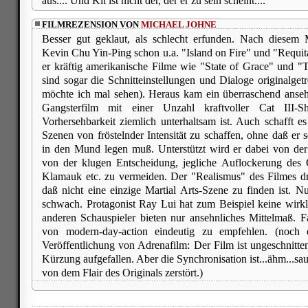
aus.... Und Kit ist nicht der, der er zu sein scheint....
FILMREZENSION VON
MICHAEL JOHNE
Besser gut geklaut, als schlecht erfunden. Nach diesem
Kevin Chu Yin-Ping schon u.a. "Island on Fire" und "Requita
er kräftig amerikanische Filme wie "State of Grace" und 
sind sogar die Schnitteinstellungen und Dialoge originalge
möchte ich mal sehen). Heraus kam ein überraschend ansehn
Gangsterfilm mit einer Unzahl kraftvoller Cat III-Sh
Vorhersehbarkeit ziemlich unterhaltsam ist. Auch schafft es
Szenen von fröstelnder Intensität zu schaffen, ohne daß er 
in den Mund legen muß. Unterstützt wird er dabei von de
von der klugen Entscheidung, jegliche Auflockerung des
Klamauk etc. zu vermeiden. Der "Realismus" des Filmes dr
daß nicht eine einzige Martial Arts-Szene zu finden ist. N
schwach. Protagonist Ray Lui hat zum Beispiel keine wirk
anderen Schauspieler bieten nur ansehnliches Mittelmaß. F
von modern-day-action eindeutig zu empfehlen. (noch 
Veröffentlichung von Adrenafilm: Der Film ist ungeschnitten 
Kürzung aufgefallen. Aber die Synchronisation ist...ähm...s
von dem Flair des Originals zerstört.)