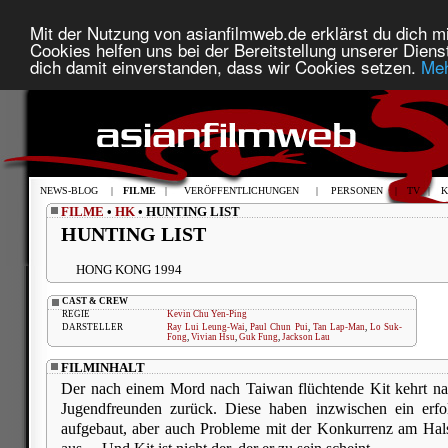
Mit der Nutzung von asianfilmweb.de erklärst du dich mi
Cookies helfen uns bei der Bereitstellung unserer Diens
dich damit einverstanden, dass wir Cookies setzen.
Meh
NEWS-BLOG
|
FILME
|
VERÖFFENTLICHUNGEN
|
PERSONEN
|
TV
|
K
FILME
•
HK
• HUNTING LIST
HUNTING LIST
HONG KONG 1994
CAST & CREW
REGIE
Kevin Chu Yen-Ping
DARSTELLER
Ray Lui Leung-Wai
,
Paul Chun Pui
,
Tan Lap-Man
,
Lo Suk-
Fong
,
Vivian Hsu
,
Guk Fung
,
Jackson Lau
FILMINHALT
Der nach einem Mord nach Taiwan flüchtende Kit kehrt na
Jugendfreunden zurück. Diese haben inzwischen ein erfo
aufgebaut, aber auch Probleme mit der Konkurrenz am Hals