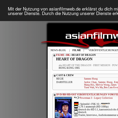
Mit der Nutzung von asianfilmweb.de erklärst du dich mi
unserer Dienste. Durch die Nutzung unserer Dienste erk
NEWS-BLOG
|
FILME
|
VERÖFFENTLICHUNGE
FILME
•
HK
• HEART OF DRAGON
HEART OF DRAGON
aka HEART OF THE DRAGON · FIRST MISSION · PO
HONG KONG 1985
CAST & CREW
REGIE
Sammo Hung
DARSTELLER
Jackie Chan
,
Sammo Hung
,
Emi
Mang Hoi
,
Melvin Wong
,
James 
Yuen Wah
,
Wu Ma
,
Ben Lam Kw
DVD/BD/HD/OST VERÖFFENTLICHUNGEN VOM FI
Powerman 3 - Legacy Collection
•
Splendid
• FSK 16 •
1,78:1 anamorph (HD 1080p)
deutsch dts-HD 5.1, kantonesisch dts
deutsch
Trailer, Interviews, Audiokommentar 