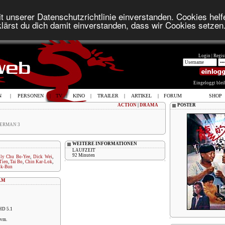
t unserer Datenschutzrichtlinie einverstanden. Cookies helfe
lärst du dich damit einverstanden, dass wir Cookies setzen
Login |
Regist
Eingeloggt ble
N
|
PERSONEN
|
TV
|
KINO
|
TRAILER
|
ARTIKEL
|
FORUM
SHOP
ACTION
|
DRAMA
POSTER
WERMAN 3
WEITERE INFORMATIONEN
LAUFZEIT
92 Minuten
ly Chu Bo-Yee
,
Dick Wei
,
Tien
,
Tai Bo
,
Chin Kar-Lok
,
ok-Bun
LM
-HD 5.1
uvm.