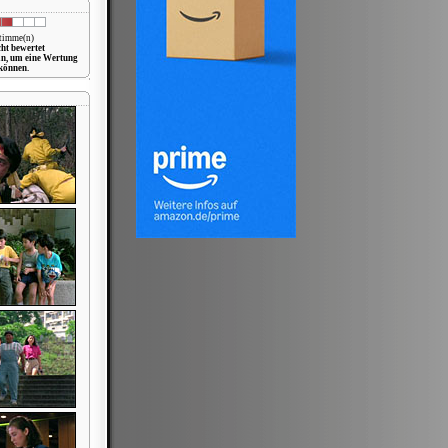
Stimme(n)
cht bewertet
in, um eine Wertung
können.