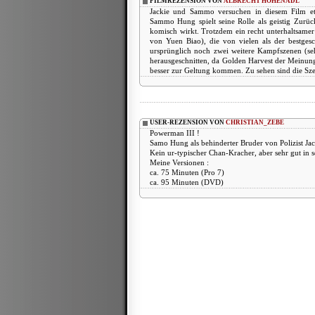
FILMREZENSION VON
ALBRECHT HOHENADL
Jackie und Sammo versuchen in diesem Film et
Sammo Hung spielt seine Rolle als geistig Zurück
komisch wirkt. Trotzdem ein recht unterhaltsamer 
von Yuen Biao), die von vielen als der bestge
ursprünglich noch zwei weitere Kampfszenen (seh
herausgeschnitten, da Golden Harvest der Meinun
besser zur Geltung kommen. Zu sehen sind die Sze
USER-REZENSION VON
CHRISTIAN_ZEBE
Powerman III !
Samo Hung als behinderter Bruder von Polizist Jac
Kein ur-typischer Chan-Kracher, aber sehr gut in s
Meine Versionen :
ca. 75 Minuten (Pro 7)
ca. 95 Minuten (DVD)