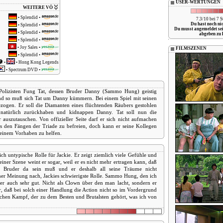
USER-WERTUNGEN
WEITERE VÖ
•
Splendid
•
7.3/10 bei 7 
Du hast noch ni
•
Splendid
•
Du musst angemeldet se
•
Splendid
•
abgeben zu 
•
Splendid
•
•
Joy Sales
•
FILMSZENEN
•
Splendid
•
•
•
Hong Kong Legends
•
Spectrum DVD
•
n Polizisten Fung Tat, dessen Bruder Danny (Sammo Hung) geistig
 und so muß sich Tat um Danny kümmern. Bei einem Spiel mit seinen
ogen. Er soll die Diamanten eines flüchtenden Räubers gestohlen
natürlich zurückhaben und kidnappen Danny. Tat soll nun die
auszutauschen. Von offizieller Seite darf er sich nicht aufmachen
us den Fängen der Triade zu befreien, doch kann er seine Kollegen
seinem Vorhaben zu helfen.
ich untypische Rolle für Jackie. Er zeigt ziemlich viele Gefühle und
einer Szene weint er sogar, weil er es nicht mehr ertragen kann, daß
en Bruder da sein muß und er deshalb all seine Träume nicht
ner Meinung nach, Jackies schwierigste Rolle. Sammo Hung, den ich
uder auch sehr gut. Nicht als Clown über den man lacht, sondern er
ar, daß bei solch einer Handlung die Action nicht so im Vordergrund
ischen Kampf, der zu dem Besten und Brutalsten gehört, was ich von