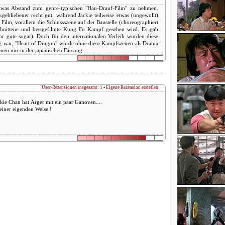
was Abstand zum genre-typischen "Hau-Drauf-Film" zu nehmen.
gebliebener recht gut, während Jackie teilweise etwas (ungewollt)
Film, vorallem die Schlussszene auf der Baustelle (choreographiert
schnittene und bestgefilmte Kung Fu Kampf gesehen wird. Es gab
r gute sogar). Doch für den internationalen Verleih wurden diese
g war, "Heart of Dragon" würde ohne diese Kampfszenen als Drama
nen nur in der japanischen Fassung.
User-Rezensionen insgesamt: 1
•
Eigene Rezension erstellen
kie Chan hat Ärger mit ein paar Ganoven....
einer eigenden Weise !