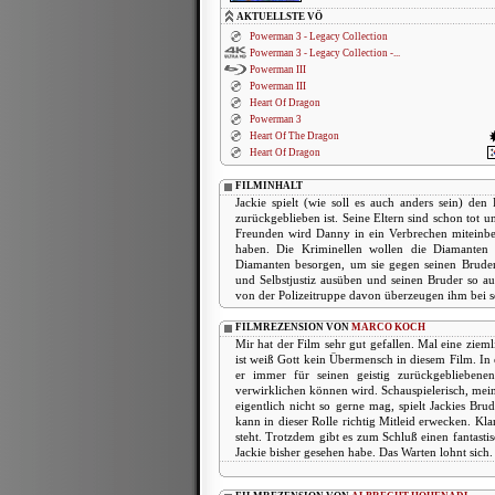
AKTUELLSTE VÖ
Powerman 3 - Legacy Collection
Powerman 3 - Legacy Collection -...
Powerman III
Powerman III
Heart Of Dragon
Powerman 3
Heart Of The Dragon
Heart Of Dragon
FILMINHALT
Jackie spielt (wie soll es auch anders sein) de
zurückgeblieben ist. Seine Eltern sind schon tot
Freunden wird Danny in ein Verbrechen miteinbez
haben. Die Kriminellen wollen die Diamanten 
Diamanten besorgen, um sie gegen seinen Bruder 
und Selbstjustiz ausüben und seinen Bruder so a
von der Polizeitruppe davon überzeugen ihm bei 
FILMREZENSION VON
MARCO KOCH
Mir hat der Film sehr gut gefallen. Mal eine zieml
ist weiß Gott kein Übermensch in diesem Film. In 
er immer für seinen geistig zurückgeblieben
verwirklichen können wird. Schauspielerisch, mei
eigentlich nicht so gerne mag, spielt Jackies Br
kann in dieser Rolle richtig Mitleid erwecken. Kl
steht. Trotzdem gibt es zum Schluß einen fantast
Jackie bisher gesehen habe. Das Warten lohnt sich.