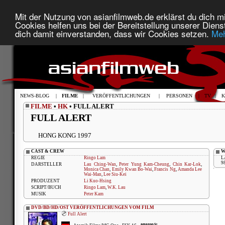
Mit der Nutzung von asianfilmweb.de erklärst du dich mi
Cookies helfen uns bei der Bereitstellung unserer Diens
dich damit einverstanden, dass wir Cookies setzen.
Meh
NEWS-BLOG
|
FILME
|
VERÖFFENTLICHUNGEN
|
PERSONEN
|
TV
|
K
FILME
•
HK
• FULL ALERT
FULL ALERT
HONG KONG 1997
CAST & CREW
W
REGIE
Ringo Lam
L
9
DARSTELLER
Lau Ching-Wan
,
Peter Yung Kam-Cheung
,
Chin Kar-Lok
,
Monica Chan
,
Emily Kwan Bo-Wai
,
Francis Ng
,
Amanda Lee
Wai-Man
,
Lee Siu-Kei
PRODUZENT
Li Kuo-Hsing
SCRIPT/BUCH
Ringo Lam
,
W.K. Lau
MUSIK
Peter Kam
DVD/BD/HD/OST VERÖFFENTLICHUNGEN VOM FILM
Full Alert