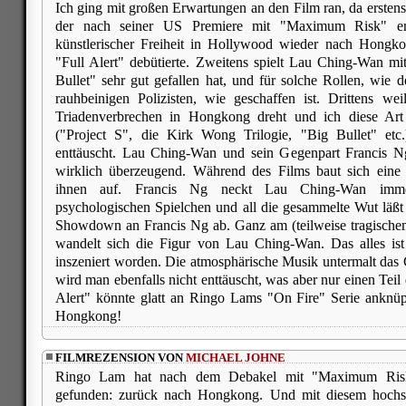
Ich ging mit großen Erwartungen an den Film ran, da ersten
der nach seiner US Premiere mit "Maximum Risk" e
künstlerischer Freiheit in Hollywood wieder nach Hongk
"Full Alert" debütierte. Zweitens spielt Lau Ching-Wan mi
Bullet" sehr gut gefallen hat, und für solche Rollen, wie 
rauhbeinigen Polizisten, wie geschaffen ist. Drittens we
Triadenverbrechen in Hongkong dreht und ich diese Art 
("Project S", die Kirk Wong Trilogie, "Big Bullet" etc
enttäuscht. Lau Ching-Wan und sein Gegenpart Francis Ng
wirklich überzeugend. Während des Films baut sich eine
ihnen auf. Francis Ng neckt Lau Ching-Wan imme
psychologischen Spielchen und all die gesammelte Wut lä
Showdown an Francis Ng ab. Ganz am (teilweise tragische
wandelt sich die Figur von Lau Ching-Wan. Das alles is
inszeniert worden. Die atmosphärische Musik untermalt da
wird man ebenfalls nicht enttäuscht, was aber nur einen Teil
Alert" könnte glatt an Ringo Lams "On Fire" Serie anknüpf
Hongkong!
FILMREZENSION VON
MICHAEL JOHNE
Ringo Lam hat nach dem Debakel mit "Maximum Risk
gefunden: zurück nach Hongkong. Und mit diesem hoch