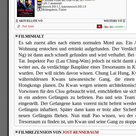
•
Atomik Films/MC-One
• FSK 16 •
1,85:1 anamorph
deutsch DD 5.1, kantonesisch DD 2.0
Bildergalerie, Trailer
AKTUELLSTE VÖ
WEITERE VÖ
Full Alert
•
Mei Ah
•
FILMINHALT
Es sah zuerst alles nach einem normalen Mord aus. Ein A
Wohnung erstochen und ertränkt aufgefunden. Der Verdäc
Ng) ist dann auch schnell gefunden und wird verhaftet. Bei 
Tat. Inspektor Pao (Lau Ching-Wan) jedoch ist nicht damit
weiter aus, da verdächtige Baupläne eines Tresorraums i
wurden. Der will nichts davon wissen. Chung Lai Hung, Kw
währenddessen Kwans taiwanesische Gang, die einen
Hongkongs planen. Da Kwan wegen seinem architektonisc
Vorwissen für den Clou gebraucht wird, entschließen sie sic
in ein anderes Gefängnis zu befreien. Pao und sein Team
eingestellt. Der Gefangene kann vorerst nicht befreit wer
Gefängnis inhaftiert. Später dann kann er trotz aller Sic
neuen Gefängnis fliehen. Nun muß Pao wissen, wo der 
Tresorraum zu finden ist, um Kwan und seine Gang zu stopp
FILMREZENSION VON
JOST RENNEBAUM