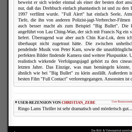
beweist er sich wieder einmal als einer der besten dort ans
nur, daß das Drehbuch einfach phantastisch ist und zu den In
1997 verfilmt wurde. "Full Alert" hat einfach Seele, At
Tiefe, die ihn von anderen Polizist-jagt-Verbrecher-Filme
auch besser macht als zum Beispiel "Big Bullet". Die k
angeführt von Lau Ching-Wan, der sich mit Francis Ng ein s
liefert. Überragend war aber auch Chin Kar-Lok, dem ich
überhaupt nicht zugetraut hätte. Die zwischen unheils
pendelnde Musik von Peter Kam, sowie die unaufdringlich
perfekten Bilder findende Kamera sind weitere Pluspunkte. U
realistisch wirkende Verfolgungsjagd gehört zu den cinea
letzten Jahre. Das Einzige, was man bemängeln könnte
ähnlich wie bei "Big Bullet" zu klein ausfällt. Außerdem i
besten Film "Full Contact" verlorengegangen. Ansonsten ist 
USER-REZENSION VON
CHRISTIAN_ZEBE
User-Rezensionen
Ringo Lams Thriller ist sehr dramatisch und mörderisch gut...
Das Bild- & Videomaterial unterlie