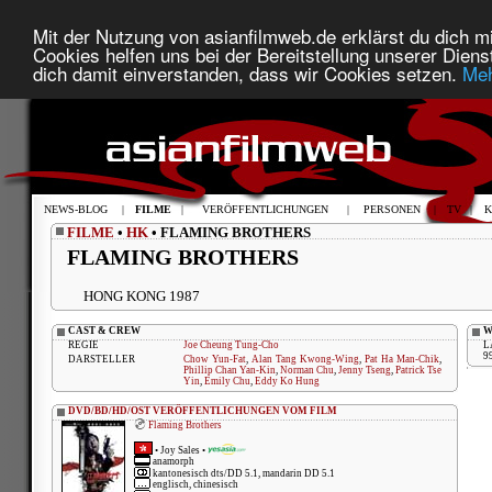
Mit der Nutzung von asianfilmweb.de erklärst du dich mi
Cookies helfen uns bei der Bereitstellung unserer Diens
dich damit einverstanden, dass wir Cookies setzen.
Meh
NEWS-BLOG
|
FILME
|
VERÖFFENTLICHUNGEN
|
PERSONEN
|
TV
|
K
FILME
•
HK
• FLAMING BROTHERS
FLAMING BROTHERS
HONG KONG 1987
CAST & CREW
W
REGIE
Joe Cheung Tung-Cho
L
9
DARSTELLER
Chow Yun-Fat
,
Alan Tang Kwong-Wing
,
Pat Ha Man-Chik
,
Phillip Chan Yan-Kin
,
Norman Chu
,
Jenny Tseng
,
Patrick Tse
Yin
,
Emily Chu
,
Eddy Ko Hung
DVD/BD/HD/OST VERÖFFENTLICHUNGEN VOM FILM
Flaming Brothers
•
Joy Sales
•
anamorph
kantonesisch dts/DD 5.1, mandarin DD 5.1
englisch, chinesisch