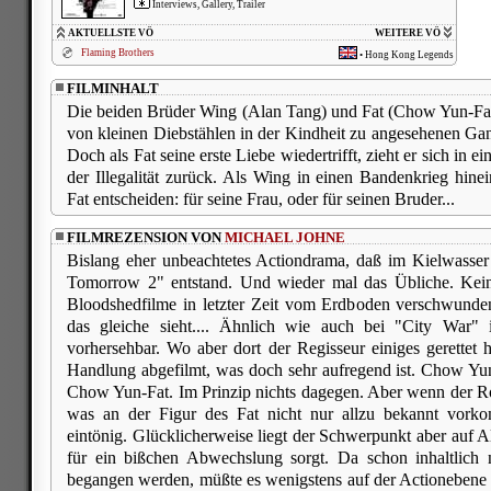
Interviews, Gallery, Trailer
AKTUELLSTE VÖ
WEITERE VÖ
Flaming Brothers
•
Hong Kong Legends
FILMINHALT
Die beiden Brüder Wing (Alan Tang) und Fat (Chow Yun-Fat)
von kleinen Diebstählen in der Kindheit zu angesehenen Gan
Doch als Fat seine erste Liebe wiedertrifft, zieht er sich in ei
der Illegalität zurück. Als Wing in einen Bandenkrieg hin
Fat entscheiden: für seine Frau, oder für seinen Bruder...
FILMREZENSION VON
MICHAEL JOHNE
Bislang eher unbeachtetes Actiondrama, daß im Kielwasser
Tomorrow 2" entstand. Und wieder mal das Übliche. Kein
Bloodshedfilme in letzter Zeit vom Erdboden verschwund
das gleiche sieht.... Ähnlich wie auch bei "City War" 
vorhersehbar. Wo aber dort der Regisseur einiges gerettet h
Handlung abgefilmt, was doch sehr aufregend ist. Chow Yun
Chow Yun-Fat. Im Prinzip nichts dagegen. Aber wenn der Ro
was an der Figur des Fat nicht nur allzu bekannt vorko
eintönig. Glücklicherweise liegt der Schwerpunkt aber auf 
für ein bißchen Abwechslung sorgt. Da schon inhaltlich 
begangen werden, müßte es wenigstens auf der Actionebene 