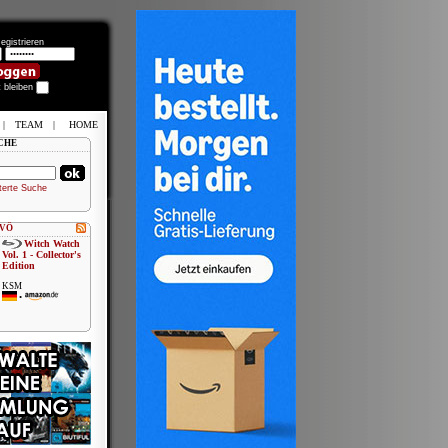
egistrieren
t bleiben
|
TEAM
|
HOME
CHE
terte Suche
 VÖ
Witch Watch
Vol. 1 - Collector's
Edition
KSM
•