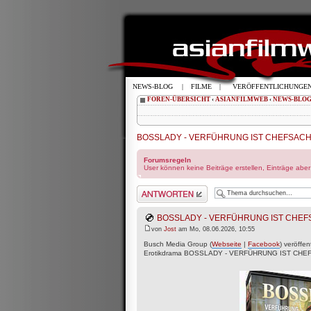
NEWS-BLOG
|
FILME
|
VERÖFFENTLICHUNGE
FOREN-ÜBERSICHT
‹
ASIANFILMWEB
‹
NEWS-BLO
BOSSLADY - VERFÜHRUNG IST CHEFSACHE 
Forumsregeln
User können keine Beiträge erstellen, Einträge abe
Antwort schreiben
BOSSLADY - VERFÜHRUNG IST CHEFSA
von
Jost
am Mo, 08.06.2026, 10:55
Busch Media Group (
Webseite
|
Facebook
) veröffen
Erotikdrama BOSSLADY - VERFÜHRUNG IST CHE