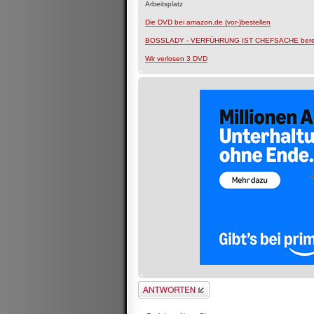
Arbeitsplatz
Die DVD bei amazon.de (vor-)bestellen
BOSSLADY - VERFÜHRUNG IST CHEFSACHE bereits j
Wir verlosen 3 DVD
Antwort schreiben