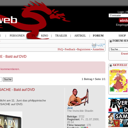
Login |
R
Eingelogg
N
|
PERSONEN
|
TV
|
KINO
|
TRAILER
|
ARTIKEL
|
FORUM
SHOP
G
FORUM-SU
FAQ
•
Feedback
•
Registrieren
•
Anmelden
Erwei
- Bald auf DVD
AKTUELLE
r kommentieren.
1 Beitrag • Seite
1
/
1
CHE - Bald auf DVD
tlicht am 11. Juni das philippinische
FSACHE auf DVD.
Jost
The Invincible Shaolin
Beiträge:
3722
Registriert:
Fr, 21.07.2000,
20:14
Filme bewertet:
170
Feedback:
11
|
0
|
0