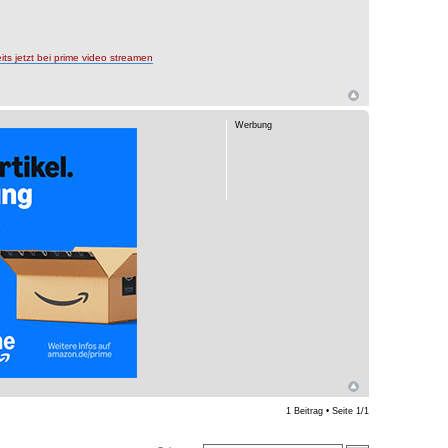
etzt bei prime video streamen
Werbung
1 Beitrag • Seite
1
/
1