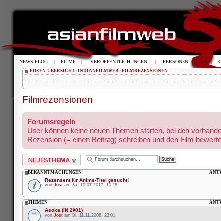
NEWS-BLOG
|
FILME
|
VERÖFFENTLICHUNGEN
|
PERSONEN
|
TV
|
K
FOREN-ÜBERSICHT
‹
INDIANFILMWEB
‹
FILMREZENSIONEN
Filmrezensionen
Forumsregeln
User können keine neuen Themen starten, bei den vorhande
Rezension (= einen Beitrag) schreiben und den Film bewerte
Neues Thema erstellen
BEKANNTMACHUNGEN
ANT
Rezensent für Anime-Titel gesucht!
von
Jost
am Sa, 15.07.2017, 13:28
THEMEN
ANT
Asoka (IN 2001)
von
Jost
am Di, 11.11.2008, 23:01