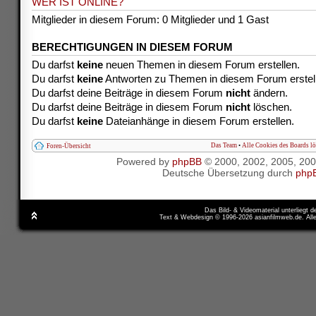
WER IST ONLINE?
Mitglieder in diesem Forum: 0 Mitglieder und 1 Gast
BERECHTIGUNGEN IN DIESEM FORUM
Du darfst
keine
neuen Themen in diesem Forum erstellen.
Du darfst
keine
Antworten zu Themen in diesem Forum erstel
Du darfst deine Beiträge in diesem Forum
nicht
ändern.
Du darfst deine Beiträge in diesem Forum
nicht
löschen.
Du darfst
keine
Dateianhänge in diesem Forum erstellen.
Das Team
•
Alle Cookies des Boards l
Foren-Übersicht
Powered by
phpBB
© 2000, 2002, 2005, 20
Deutsche Übersetzung durch
php
Das Bild- & Videomaterial unterliegt 
Text & Webdesign © 1996-2026 asianfilmweb.de. All