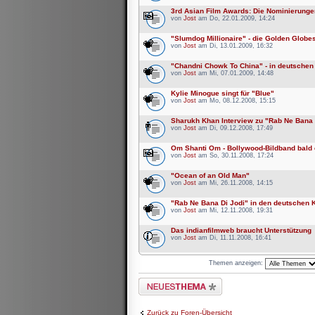
3rd Asian Film Awards: Die Nominierunge
von
Jost
am Do, 22.01.2009, 14:24
"Slumdog Millionaire" - die Golden Glob
von
Jost
am Di, 13.01.2009, 16:32
"Chandni Chowk To China" - in deutschen
von
Jost
am Mi, 07.01.2009, 14:48
Kylie Minogue singt für "Blue"
von
Jost
am Mo, 08.12.2008, 15:15
Sharukh Khan Interview zu "Rab Ne Bana 
von
Jost
am Di, 09.12.2008, 17:49
Om Shanti Om - Bollywood-Bildband bald e
von
Jost
am So, 30.11.2008, 17:24
"Ocean of an Old Man"
von
Jost
am Mi, 26.11.2008, 14:15
"Rab Ne Bana Di Jodi" in den deutschen 
von
Jost
am Mi, 12.11.2008, 19:31
Das indianfilmweb braucht Unterstützung
von
Jost
am Di, 11.11.2008, 16:41
Themen anzeigen:
Neues Thema erstellen
Zurück zu Foren-Übersicht