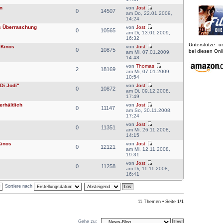
n
von
Jost
0
14507
am Do, 22.01.2009,
14:24
es Überraschung
von
Jost
0
10565
am Di, 13.01.2009,
16:32
Unterstütze 
 Kinos
von
Jost
0
10875
bei diesen On
am Mi, 07.01.2009,
14:48
von
Thomas
2
18169
am Mi, 07.01.2009,
10:54
Di Jodi"
von
Jost
0
10872
am Di, 09.12.2008,
17:49
rhältlich
von
Jost
0
11147
am So, 30.11.2008,
17:24
von
Jost
0
11351
am Mi, 26.11.2008,
14:15
Kinos
von
Jost
0
12121
am Mi, 12.11.2008,
19:31
von
Jost
0
11258
am Di, 11.11.2008,
16:41
Sortiere nach
11 Themen • Seite
1
/
1
Gehe zu: