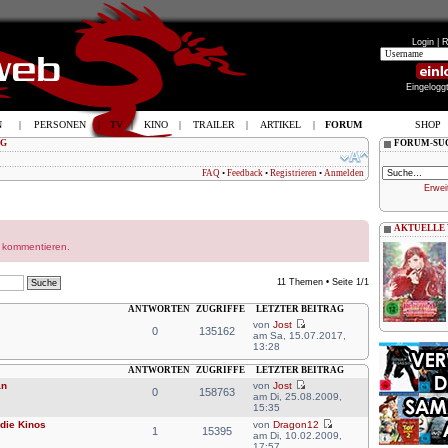
Login |
R
Eingelogg
N
|
PERSONEN
|
TV
|
KINO
|
TRAILER
|
ARTIKEL
|
FORUM
SHOP
OG
FORUM-SU
FAQ
•
Feedback
•
Registrieren
•
Anmelden
Erwei
AKTUELLE
r kommentieren.
11 Themen • Seite
1
/
1
ANTWORTEN
ZUGRIFFE
LETZTER BEITRAG
von
Jost
0
135162
am Sa, 15.07.2017,
13:28
ANTWORTEN
ZUGRIFFE
LETZTER BEITRAG
an
von
Jost
0
158763
am Di, 25.08.2009,
15:35
 die Kinos
von
Dragon12
1
15395
am Di, 10.02.2009,
17:57