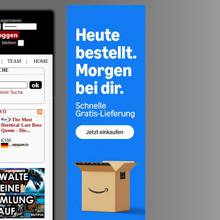
egistrieren
t bleiben
|
TEAM
|
HOME
CHE
terte Suche
 VÖ
The Most
Heretical Last Boss
Queen - Die...
KSM
•