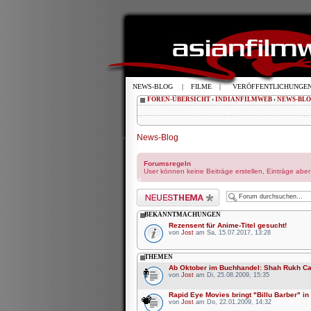
NEWS-BLOG
|
FILME
|
VERÖFFENTLICHUNGE
FOREN-ÜBERSICHT
‹
INDIANFILMWEB
‹
NEWS-BL
News-Blog
Forumsregeln
User können keine Beiträge erstellen, Einträge abe
Neues Thema erstellen
BEKANNTMACHUNGEN
Rezensent für Anime-Titel gesucht!
von
Jost
am Sa, 15.07.2017, 13:28
THEMEN
Ab Oktober im Buchhandel: Shah Rukh C
von
Jost
am Di, 25.08.2009, 15:35
Rapid Eye Movies bringt "Billu Barber" in
von
Jost
am Do, 22.01.2009, 14:32