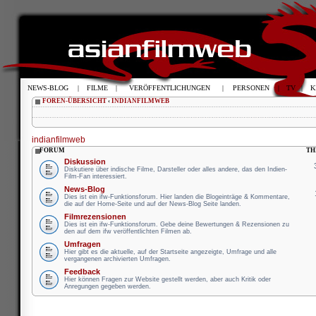
NEWS-BLOG
|
FILME
|
VERÖFFENTLICHUNGEN
|
PERSONEN
|
TV
|
K
FOREN-ÜBERSICHT
‹
INDIANFILMWEB
indianfilmweb
FORUM
TH
Diskussion
Diskutiere über indische Filme, Darsteller oder alles andere, das den Indien-
Film-Fan interessiert.
News-Blog
Dies ist ein ifw-Funktionsforum. Hier landen die Blogeinträge & Kommentare,
die auf der Home-Seite und auf der News-Blog Seite landen.
Filmrezensionen
Dies ist ein ifw-Funktionsforum. Gebe deine Bewertungen & Rezensionen zu
den auf dem ifw veröffentlichten Filmen ab.
Umfragen
Hier gibt es die aktuelle, auf der Startseite angezeigte, Umfrage und alle
vergangenen archivierten Umfragen.
Feedback
Hier können Fragen zur Website gestellt werden, aber auch Kritik oder
Anregungen gegeben werden.