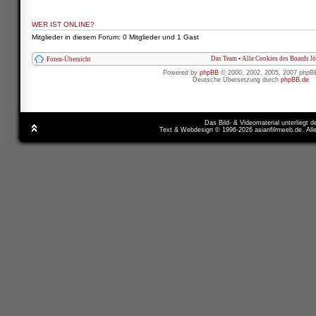
WER IST ONLINE?
Mitglieder in diesem Forum: 0 Mitglieder und 1 Gast
Das Team
•
Alle Cookies des Boards l
Foren-Übersicht
Powered by
phpBB
© 2000, 2002, 2005, 2007 phpB
Deutsche Übersetzung durch
phpBB.de
Das Bild- & Videomaterial unterliegt 
Text & Webdesign © 1996-2026 asianfilmweb.de. All