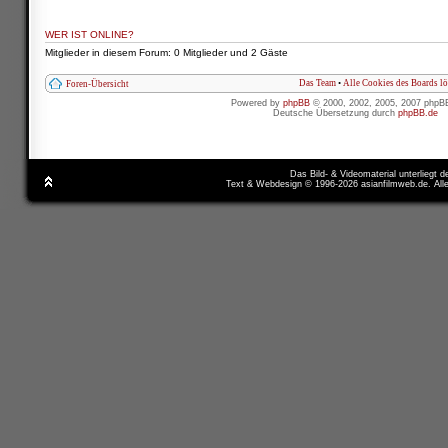
WER IST ONLINE?
Mitglieder in diesem Forum: 0 Mitglieder und 2 Gäste
Das Team
•
Alle Cookies des Boards l
Foren-Übersicht
Powered by
phpBB
© 2000, 2002, 2005, 2007 phpB
Deutsche Übersetzung durch
phpBB.de
Das Bild- & Videomaterial unterliegt 
Text & Webdesign © 1996-2026 asianfilmweb.de. All