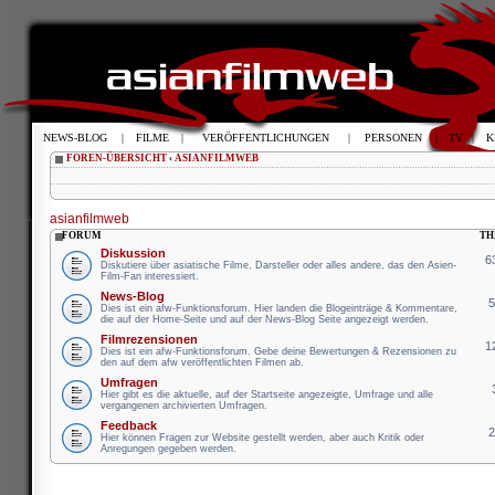
NEWS-BLOG
|
FILME
|
VERÖFFENTLICHUNGEN
|
PERSONEN
|
TV
|
K
FOREN-ÜBERSICHT
‹
ASIANFILMWEB
asianfilmweb
FORUM
TH
Diskussion
6
Diskutiere über asiatische Filme, Darsteller oder alles andere, das den Asien-
Film-Fan interessiert.
News-Blog
Dies ist ein afw-Funktionsforum. Hier landen die Blogeinträge & Kommentare,
die auf der Home-Seite und auf der News-Blog Seite angezeigt werden.
Filmrezensionen
1
Dies ist ein afw-Funktionsforum. Gebe deine Bewertungen & Rezensionen zu
den auf dem afw veröffentlichten Filmen ab.
Umfragen
Hier gibt es die aktuelle, auf der Startseite angezeigte, Umfrage und alle
vergangenen archivierten Umfragen.
Feedback
Hier können Fragen zur Website gestellt werden, aber auch Kritik oder
Anregungen gegeben werden.