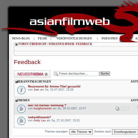
NEWS-BLOG
|
FILME
|
VERÖFFENTLICHUNGEN
|
PERSONEN
|
TV
|
K
FOREN-ÜBERSICHT
‹
INDIANFILMWEB
‹
FEEDBACK
Feedback
Neues Thema erstellen
BEKANNTMACHUNGEN
ANT
Rezensent für Anime-Titel gesucht!
von
Jost
am Sa, 15.07.2017, 13:28
THEMEN
ANT
wer ist meiner meinung ?
von
kungfumeister
am So, 28.10.2007, 15:07
1
2
indianfilmweb?
von
Andy Lau
am Sa, 27.10.2007, 15:01
Themen anzeigen:
Sortiere nach