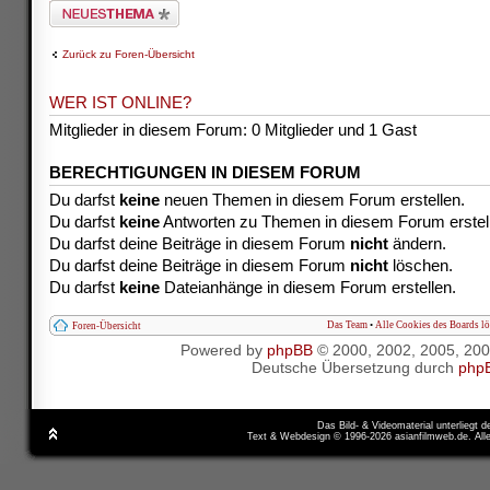
Neues Thema erstellen
Zurück zu Foren-Übersicht
WER IST ONLINE?
Mitglieder in diesem Forum: 0 Mitglieder und 1 Gast
BERECHTIGUNGEN IN DIESEM FORUM
Du darfst
keine
neuen Themen in diesem Forum erstellen.
Du darfst
keine
Antworten zu Themen in diesem Forum erstel
Du darfst deine Beiträge in diesem Forum
nicht
ändern.
Du darfst deine Beiträge in diesem Forum
nicht
löschen.
Du darfst
keine
Dateianhänge in diesem Forum erstellen.
Das Team
•
Alle Cookies des Boards l
Foren-Übersicht
Powered by
phpBB
© 2000, 2002, 2005, 20
Deutsche Übersetzung durch
php
Das Bild- & Videomaterial unterliegt 
Text & Webdesign © 1996-2026 asianfilmweb.de. All