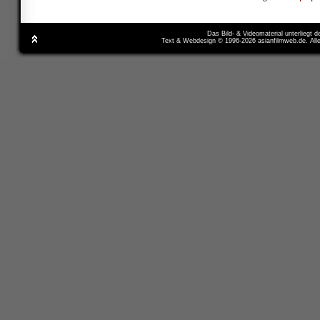
Das Bild- & Videomaterial unterliegt 
Text & Webdesign © 1996-2026 asianfilmweb.de. All