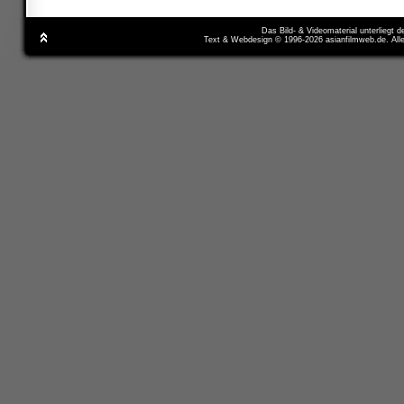
Das Bild- & Videomaterial unterliegt 
Text & Webdesign © 1996-2026 asianfilmweb.de. All