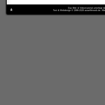
Das Bild- & Videomaterial unterliegt 
Text & Webdesign © 1996-2026 asianfilmweb.de. All