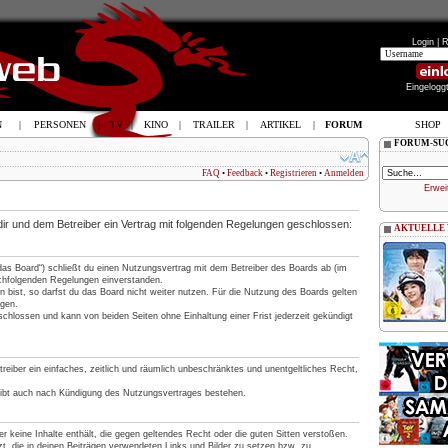
Login |
R
Eingelogg
N
|
PERSONEN
|
TV
|
KINO
|
TRAILER
|
ARTIKEL
|
FORUM
SHOP
FORUM-SU
FAQ
•
Feedback
•
Registrieren
•
Anmelden
Erwei
 dir und dem Betreiber ein Vertrag mit folgenden Regelungen geschlossen:
AKTUELLE
„das Board“) schließt du einen Nutzungsvertrag mit dem Betreiber des Boards ab (im
nachfolgenden Regelungen einverstanden.
 bist, so darfst du das Board nicht weiter nutzen. Für die Nutzung des Boards gelten
ngen.
chlossen und kann von beiden Seiten ohne Einhaltung einer Frist jederzeit gekündigt
treiber ein einfaches, zeitlich und räumlich unbeschränktes und unentgeltliches Recht,
eibt auch nach Kündigung des Nutzungsvertrages bestehen.
 er keine Inhalte enthält, die gegen geltendes Recht oder die guten Sitten verstoßen.
t, die in deinen Beiträgen verwendeten Links und Bilder zu setzen bzw. zu