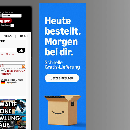
egistrieren
t bleiben
|
TEAM
|
HOME
CHE
terte Suche
 VÖ
Hear Me: Our
Summer
Busch Media Group
•