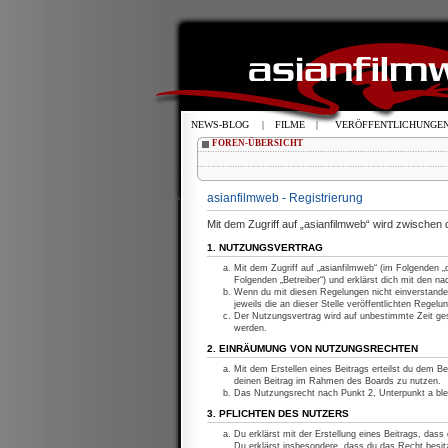
NEWS-BLOG
|
FILME
|
VERÖFFENTLICHUNGE
FOREN-ÜBERSICHT
asianfilmweb - Registrierung
Mit dem Zugriff auf „asianfilmweb“ wird zwischen
1. NUTZUNGSVERTRAG
Mit dem Zugriff auf „asianfilmweb“ (im Folgenden 
Folgenden „Betreiber“) und erklärst dich mit den 
Wenn du mit diesen Regelungen nicht einverstanden
jeweils die an dieser Stelle veröffentlichten Regelu
Der Nutzungsvertrag wird auf unbestimmte Zeit ges
werden.
2. EINRÄUMUNG VON NUTZUNGSRECHTEN
Mit dem Erstellen eines Beitrags erteilst du dem Be
deinen Beitrag im Rahmen des Boards zu nutzen.
Das Nutzungsrecht nach Punkt 2, Unterpunkt a bl
3. PFLICHTEN DES NUTZERS
Du erklärst mit der Erstellung eines Beitrags, dass
Du erklärst insbesondere, dass du das Recht besitz