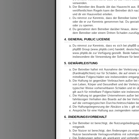
verwenden.
Der Betreiber des Boards übt das Hausrecht aus. 
veröffentlichten Regeln kann der Betreiber dich n
und dir ein Hausverbot erteilen.
Du nimmst zur Kenntnis, dass der Betreiber keine Ve
oder die er zur Kenntnis genommen hat. Du gestatt
oder zu sperren.
Du gestattest dem Betreiber darüber hinaus, deine 
dem Betreiber oder einem Dritten Schaden zuzufüg
4. GENERAL PUBLIC LICENSE
Du nimmst zur Kenntnis, dass es sich bei phpBB um
phpBB Group (www.phpbb.com) handelt; deutschspr
www.phpbb.de zur Verfügung gestellt. Beide haben 
insbesondere die Verwendung der Software für bes
5. GEWÄHRLEISTUNG
Der Betreiber haftet mit Ausnahme der Verletzung 
(Kardinalpflichten) nur für Schäden, die auf einem 
mittelbare Folgeschäden wie insbesondere entgan
Die Haftung ist gegenüber Verbrauchern außer bei v
von Leben, Körper und Gesundheit und der Verletzun
typischer Weise vorhersehbaren Schäden und im üb
gilt auch für mittelbare Folgeschäden wie insbeso
Die Haftung ist gegenüber Unternehmern außer bei 
fahrlässigen Verhalten des Boards auf die bei Ver
auf die vertragstypischen Durchschnittsschäden be
Die Haftungsbegrenzung der Absätze a bis c gilt si
Ansprüche für eine Haftung aus zwingendem nation
6. ÄNDERUNGSVORBEHALT
Der Betreiber ist berechtigt, die Nutzungsbedingun
mitgeteilt.
Der Nutzer ist berechtigt, den Änderungen zu wide
Nutzer bestehende Vertragsverhältnis mit sofortige
Die Änderungen gelten als anerkannt und verbindl