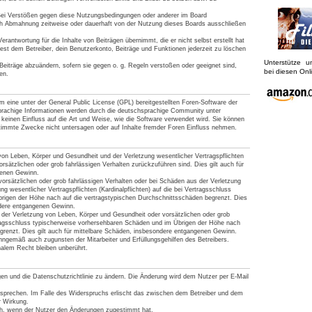
Bei Verstößen gegen diese Nutzungsbedingungen oder anderer im Board
ach Abmahnung zeitweise oder dauerhaft von der Nutzung dieses Boards ausschließen
rantwortung für die Inhalte von Beiträgen übernimmt, die er nicht selbst erstellt hat
est dem Betreiber, dein Benutzerkonto, Beiträge und Funktionen jederzeit zu löschen
Unterstütze 
Beiträge abzuändern, sofern sie gegen o. g. Regeln verstoßen oder geeignet sind,
bei diesen On
en.
 eine unter der General Public License (GPL) bereitgestellten Foren-Software der
achige Informationen werden durch die deutschsprachige Community unter
keinen Einfluss auf die Art und Weise, wie die Software verwendet wird. Sie können
timmte Zwecke nicht untersagen oder auf Inhalte fremder Foren Einfluss nehmen.
von Leben, Körper und Gesundheit und der Verletzung wesentlicher Vertragspflichten
vorsätzlichen oder grob fahrlässigen Verhalten zurückzuführen sind. Dies gilt auch für
genen Gewinn.
orsätzlichen oder grob fahrlässigen Verhalten oder bei Schäden aus der Verletzung
g wesentlicher Vertragspflichten (Kardinalpflichten) auf die bei Vertragsschluss
rigen der Höhe nach auf die vertragstypischen Durchschnittsschäden begrenzt. Dies
ndere entgangenen Gewinn.
der Verletzung von Leben, Körper und Gesundheit oder vorsätzlichen oder grob
tragsschluss typischerweise vorhersehbaren Schäden und im Übrigen der Höhe nach
grenzt. Dies gilt auch für mittelbare Schäden, insbesondere entgangenen Gewinn.
nngemäß auch zugunsten der Mitarbeiter und Erfüllungsgehilfen des Betreibers.
alem Recht bleiben unberührt.
gen und die Datenschutzrichtlinie zu ändern. Die Änderung wird dem Nutzer per E-Mail
rsprechen. Im Falle des Widerspruchs erlischt das zwischen dem Betreiber und dem
r Wirkung.
ich, wenn der Nutzer den Änderungen zugestimmt hat.