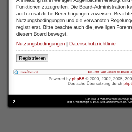
Anmeldung ist in wenigen Augenblicken erledigt und e
Funktionen zuzugreifen. Die Board-Administration ka
auch zusätzliche Berechtigungen zuweisen. Beachte 
Nutzungsbedingungen und die verwandten Regelunge
registrierst. Bitte beachte auch die jeweiligen Foren
diesem Board bewegst.
Nutzungsbedingungen
|
Datenschutzrichtlinie
Registrieren
Das Team
•
Alle Cookies des Boards l
Foren-Übersicht
Powered by
phpBB
© 2000, 2002, 2005, 20
Deutsche Übersetzung durch
php
Das Bild- & Videomaterial unterliegt 
Text & Webdesign © 1996-2026 asianfilmweb.de. All