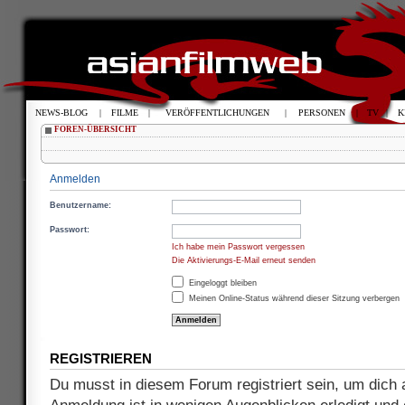
NEWS-BLOG
|
FILME
|
VERÖFFENTLICHUNGEN
|
PERSONEN
|
TV
|
K
FOREN-ÜBERSICHT
Anmelden
Benutzername:
Passwort:
Ich habe mein Passwort vergessen
Die Aktivierungs-E-Mail erneut senden
Eingeloggt bleiben
Meinen Online-Status während dieser Sitzung verbergen
REGISTRIEREN
Du musst in diesem Forum registriert sein, um dich