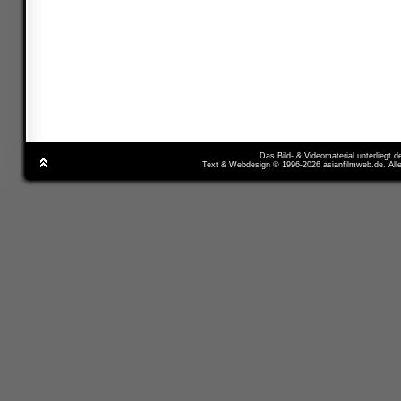
Das Bild- & Videomaterial unterliegt 
Text & Webdesign © 1996-2026 asianfilmweb.de. All