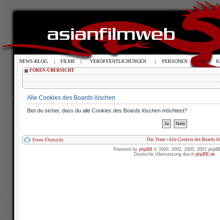
NEWS-BLOG
|
FILME
|
VERÖFFENTLICHUNGEN
|
PERSONEN
|
TV
|
K
FOREN-ÜBERSICHT
Alle Cookies des Boards löschen
Bist du sicher, dass du alle Cookies des Boards löschen möchtest?
Das Team
•
Alle Cookies des Boards l
Foren-Übersicht
Powered by
phpBB
© 2000, 2002, 2005, 2007 phpB
Deutsche Übersetzung durch
phpBB.de