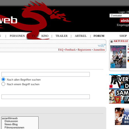
Login |
R
Eingelogg
N
|
PERSONEN
|
TV
|
KINO
|
TRAILER
|
ARTIKEL
|
FORUM
SHOP
AKTUELLE
i
FAQ
•
Feedback
•
Registrieren
•
Anmelden
e
B
Nach allen Begriffen suchen
Nach einem Begriff suchen