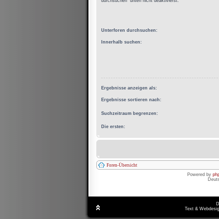
durchsuchen“ unten nicht deaktivierst.
Unterforen durchsuchen:
Innerhalb suchen:
Ergebnisse anzeigen als:
Ergebnisse sortieren nach:
Suchzeitraum begrenzen:
Die ersten:
Foren-Übersicht
Powered by
ph
Deut
D
Text & Webdesig