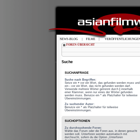
NEWS-BLOG
|
FILME
|
VERÖFFENTLICHUNGE
FOREN-ÜBERSICHT
Suche
SUCHANFRAGE
Suche nach Begriffen:
Setze ein
+
vor ein Wort, das gefunden werden muss und
ein
-
vor ein Wort, das nicht gefunden werden darf.
Verwende mehrere Wörter getrennt durch
|
innerhalb
einer Klammer, wenn nur eines der Wörter gefunden
werden muss. Benutze ein * als Platzhalter für teilweise
Übereinstimmungen.
Zu suchender Autor:
Benutze ein * als Platzhalter für teilweise
Übereinstimmungen.
SUCHOPTIONEN
Zu durchsuchende Foren:
Wähle das Forum oder die Foren aus, in denen gesucht
werden soll. Unterforen werden automatisch mit
durchsucht, sofern du die Option „Unterforen