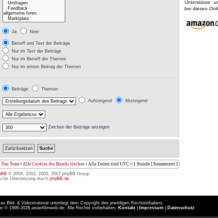
Unterstütze 
bei diesen On
Ja
Nein
Betreff und Text der Beiträge
Nur im Text der Beiträge
Nur im Betreff der Themen
Nur im ersten Beitrag der Themen
Beiträge
Themen
Aufsteigend
Absteigend
Zeichen der Beiträge anzeigen
Das Team
•
Alle Cookies des Boards löschen
• Alle Zeiten sind UTC + 1 Stunde [ Sommerzeit ]
pBB
© 2000, 2002, 2005, 2007 phpBB Group
sche Übersetzung durch
phpBB.de
as Bild- & Videomaterial unterliegt dem Copyright des jeweiligen Rechteinhabers.
n © 1996-2026 asianfilmweb.de. Alle Rechte vorbehalten.
Kontakt
|
Impressum
|
Datenschutz