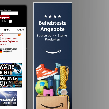
egistrieren
t bleiben
|
TEAM
|
HOME
 VÖ
Mayumi - Die
ntimen Begierden
ines...
usch Media Group
•