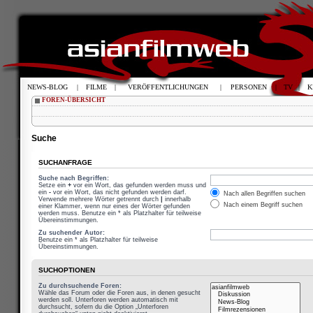
NEWS-BLOG
|
FILME
|
VERÖFFENTLICHUNGEN
|
PERSONEN
|
TV
|
K
FOREN-ÜBERSICHT
Suche
SUCHANFRAGE
Suche nach Begriffen:
Setze ein
+
vor ein Wort, das gefunden werden muss und
ein
-
vor ein Wort, das nicht gefunden werden darf.
Nach allen Begriffen suchen
Verwende mehrere Wörter getrennt durch
|
innerhalb
Nach einem Begriff suchen
einer Klammer, wenn nur eines der Wörter gefunden
werden muss. Benutze ein * als Platzhalter für teilweise
Übereinstimmungen.
Zu suchender Autor:
Benutze ein * als Platzhalter für teilweise
Übereinstimmungen.
SUCHOPTIONEN
Zu durchsuchende Foren:
Wähle das Forum oder die Foren aus, in denen gesucht
werden soll. Unterforen werden automatisch mit
durchsucht, sofern du die Option „Unterforen