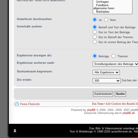
durchsuchen“ unten nicht deaktivierst.
Unterforen durchsuchen:
Ja
Nein
Innerhalb suchen:
Betreff und Text der Beiträge
Nur im Text der Beiträge
Nur im Betreff der Themen
Nur im ersten Beitrag der Th
Ergebnisse anzeigen als:
Beiträge
Themen
Ergebnisse sortieren nach:
Suchzeitraum begrenzen:
Die ersten:
Zeichen der 
Das Team
•
Alle Cookies des Boards l
Foren-Übersicht
Powered by
phpBB
© 2000, 2002, 2005, 2007 phpB
Deutsche Übersetzung durch
phpBB.de
Das Bild- & Videomaterial unterliegt 
Text & Webdesign © 1996-2026 asianfilmweb.de. All