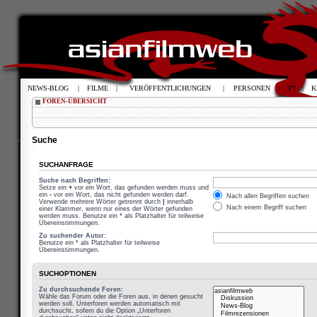
NEWS-BLOG
|
FILME
|
VERÖFFENTLICHUNGEN
|
PERSONEN
|
TV
|
K
FOREN-ÜBERSICHT
Suche
SUCHANFRAGE
Suche nach Begriffen:
Setze ein
+
vor ein Wort, das gefunden werden muss und
ein
-
vor ein Wort, das nicht gefunden werden darf.
Nach allen Begriffen suchen
Verwende mehrere Wörter getrennt durch
|
innerhalb
Nach einem Begriff suchen
einer Klammer, wenn nur eines der Wörter gefunden
werden muss. Benutze ein * als Platzhalter für teilweise
Übereinstimmungen.
Zu suchender Autor:
Benutze ein * als Platzhalter für teilweise
Übereinstimmungen.
SUCHOPTIONEN
Zu durchsuchende Foren:
Wähle das Forum oder die Foren aus, in denen gesucht
werden soll. Unterforen werden automatisch mit
durchsucht, sofern du die Option „Unterforen