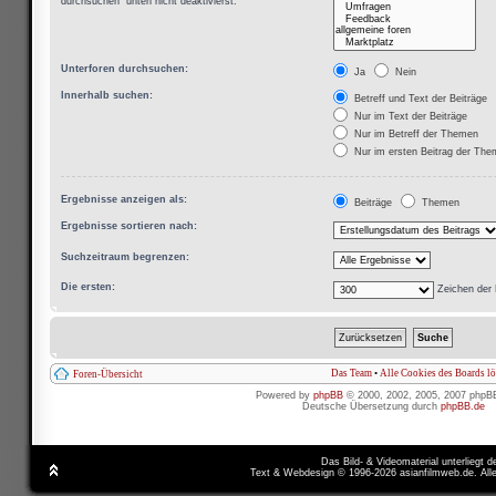
durchsuchen“ unten nicht deaktivierst.
Unterforen durchsuchen:
Ja
Nein
Innerhalb suchen:
Betreff und Text der Beiträge
Nur im Text der Beiträge
Nur im Betreff der Themen
Nur im ersten Beitrag der Th
Ergebnisse anzeigen als:
Beiträge
Themen
Ergebnisse sortieren nach:
Suchzeitraum begrenzen:
Die ersten:
Zeichen der 
Das Team
•
Alle Cookies des Boards l
Foren-Übersicht
Powered by
phpBB
© 2000, 2002, 2005, 2007 phpB
Deutsche Übersetzung durch
phpBB.de
Das Bild- & Videomaterial unterliegt 
Text & Webdesign © 1996-2026 asianfilmweb.de. All