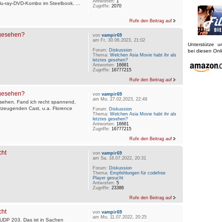
Antworten:
1
Blu-ray-DVD-Kombo im Steelbook, ...
Zugriffe:
2070
Rufe den Beitrag auf
 gesehen?
von
vampir69
am Fr, 30.06.2023, 21:02
Unterstütze 
Forum:
Diskussion
bei diesen On
Thema:
Welchen Asia Movie habt ihr als
letztes gesehen?
Antworten:
16681
Zugriffe:
16777215
Rufe den Beitrag auf
 gesehen?
von
vampir69
am Mo, 27.02.2023, 22:49
 gesehen. Fand ich recht spannend,
berzeugenden Cast, u.a. Florence
Forum:
Diskussion
Thema:
Welchen Asia Movie habt ihr als
letztes gesehen?
Antworten:
16681
Zugriffe:
16777215
Rufe den Beitrag auf
cht
von
vampir69
am Sa, 16.07.2022, 20:31
Forum:
Diskussion
Thema:
Empfehlungen für codefree
Player gesucht
Antworten:
5
Zugriffe:
23386
Rufe den Beitrag auf
cht
von
vampir69
am Mo, 11.07.2022, 20:25
o UDP 203. Das ist in Sachen