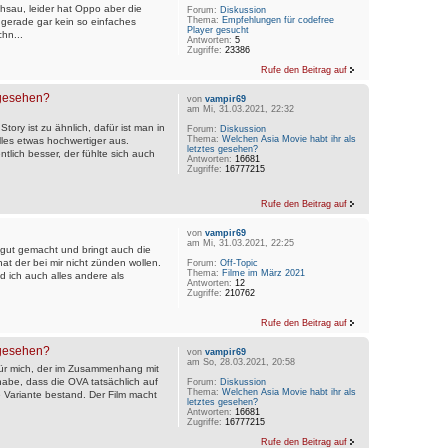
chsau, leider hat Oppo aber die
Forum:
Diskussion
Thema:
Empfehlungen für codefree
h gerade gar kein so einfaches
Player gesucht
chn...
Antworten:
5
Zugriffe:
23386
Rufe den Beitrag auf
 gesehen?
von
vampir69
am Mi, 31.03.2021, 22:32
Story ist zu ähnlich, dafür ist man in
Forum:
Diskussion
Thema:
Welchen Asia Movie habt ihr als
les etwas hochwertiger aus.
letztes gesehen?
tlich besser, der fühlte sich auch
Antworten:
16681
Zugriffe:
16777215
Rufe den Beitrag auf
von
vampir69
am Mi, 31.03.2021, 22:25
 gut gemacht und bringt auch die
at der bei mir nicht zünden wollen.
Forum:
Off-Topic
Thema:
Filme im März 2021
nd ich auch alles andere als
Antworten:
12
Zugriffe:
210762
Rufe den Beitrag auf
 gesehen?
von
vampir69
am So, 28.03.2021, 20:58
für mich, der im Zusammenhang mit
 habe, dass die OVA tatsächlich auf
Forum:
Diskussion
Thema:
Welchen Asia Movie habt ihr als
e Variante bestand. Der Film macht
letztes gesehen?
Antworten:
16681
Zugriffe:
16777215
Rufe den Beitrag auf