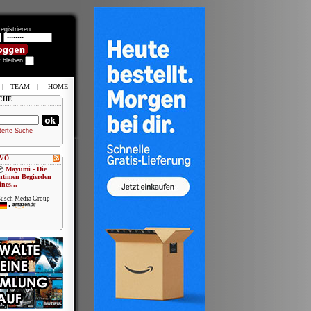
egistrieren
t bleiben
|
TEAM
|
HOME
CHE
terte Suche
 VÖ
Mayumi - Die
ntimen Begierden
ines...
usch Media Group
•