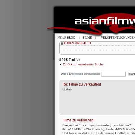
NEWS-BLOG
|
FILME
|
VERÖFFENTLICHUNGE
FOREN-ÜBERSICHT
5468 Treffer
Zurück zur erweiterten Suche
Diese Ergebnisse durchsuchen:
Re: Filme zu verkaufen!
Update
Filme zu verkaufen!
Einiges bei Ebay: https://www.ebay.de/sch/i.html?
item=147436056269&rt=nc&_trksid=p4429486.m35
Und hier zum Verkauf: The Japanese Godfather Tril