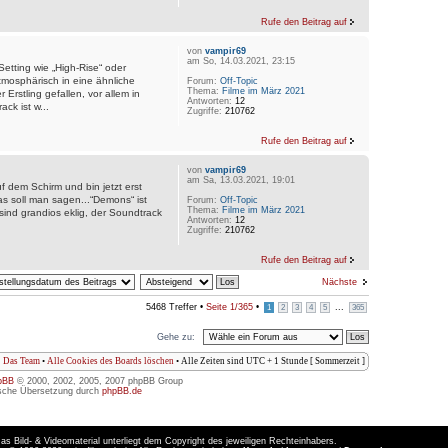
Rufe den Beitrag auf
von
vampir69
am So, 14.03.2021, 23:15
etting wie „High-Rise“ oder
tmosphärisch in eine ähnliche
Forum:
Off-Topic
Thema:
Filme im März 2021
 Erstling gefallen, vor allem in
Antworten:
12
k ist w...
Zugriffe:
210762
Rufe den Beitrag auf
von
vampir69
am Sa, 13.03.2021, 19:01
f dem Schirm und bin jetzt erst
s soll man sagen...“Demons“ ist
Forum:
Off-Topic
Thema:
Filme im März 2021
sind grandios eklig, der Soundtrack
Antworten:
12
Zugriffe:
210762
Rufe den Beitrag auf
Nächste
5468 Treffer •
Seite
1
/
365
•
...
1
2
3
4
5
365
Gehe zu:
Das Team
•
Alle Cookies des Boards löschen
• Alle Zeiten sind UTC + 1 Stunde [ Sommerzeit ]
pBB
© 2000, 2002, 2005, 2007 phpBB Group
sche Übersetzung durch
phpBB.de
as Bild- & Videomaterial unterliegt dem Copyright des jeweiligen Rechteinhabers.