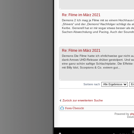
Re: Filme im März 2021
Demons 2 Ich mag ja Filme mit so einem Hochhaus-S
„Shivers“ und der „Demons“-Nachfolger schlägt da a
Kerbe. Generell hat er mir sogar etwas besser als der
Sachen Abwechslung und Pacing. Auch der Soundtrac
Re: Filme im März 2021
Demons Die Filme hatte ich ehrlichweise gar nicht au
dank Arrows UHD-Release drüber gestolpert. Und wa
eine ganz schön saftige Schlachtplatte. Die Effekte 
mit Billy Idol, Scorpions & Co. extrem gut...
Sortiere nach
Zurück zur erweiterten Suche
Foren-Übersicht
Powered by
ph
Deut
D