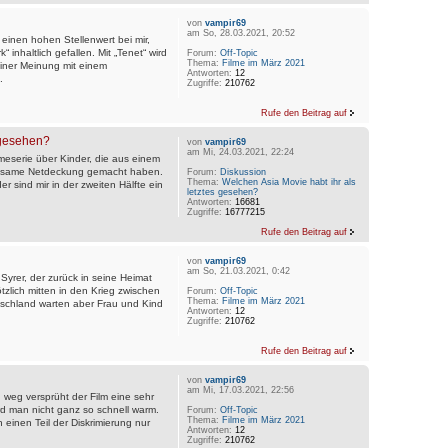
von
vampir69
am So, 28.03.2021, 20:52
einen hohen Stellenwert bei mir,
“ inhaltlich gefallen. Mit „Tenet“ wird
Forum:
Off-Topic
Thema:
Filme im März 2021
einer Meinung mit einem
Antworten:
12
.
Zugriffe:
210762
Rufe den Beitrag auf
 gesehen?
von
vampir69
am Mi, 24.03.2021, 22:24
eserie über Kinder, die aus einem
ausame Netdeckung gemacht haben.
Forum:
Diskussion
Thema:
Welchen Asia Movie habt ihr als
er sind mir in der zweiten Hälfte ein
letztes gesehen?
Antworten:
16681
Zugriffe:
16777215
Rufe den Beitrag auf
von
vampir69
am So, 21.03.2021, 0:42
Syrer, der zurück in seine Heimat
ötzlich mitten in den Krieg zwischen
Forum:
Off-Topic
Thema:
Filme im März 2021
schland warten aber Frau und Kind
Antworten:
12
Zugriffe:
210762
Rufe den Beitrag auf
von
vampir69
am Mi, 17.03.2021, 22:56
weg versprüht der Film eine sehr
d man nicht ganz so schnell warm.
Forum:
Off-Topic
Thema:
Filme im März 2021
h einen Teil der Diskrimierung nur
Antworten:
12
Zugriffe:
210762