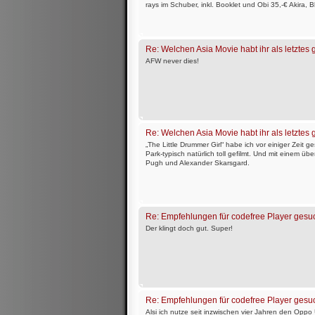
rays im Schuber, inkl. Booklet und Obi 35,-€ Akira, 
Re: Welchen Asia Movie habt ihr als letztes
AFW never dies!
Re: Welchen Asia Movie habt ihr als letztes
„The Little Drummer Girl“ habe ich vor einiger Zeit
Park-typisch natürlich toll gefilmt. Und mit einem ü
Pugh und Alexander Skarsgard.
Re: Empfehlungen für codefree Player gesu
Der klingt doch gut. Super!
Re: Empfehlungen für codefree Player gesu
Alsi ich nutze seit inzwischen vier Jahren den Opp