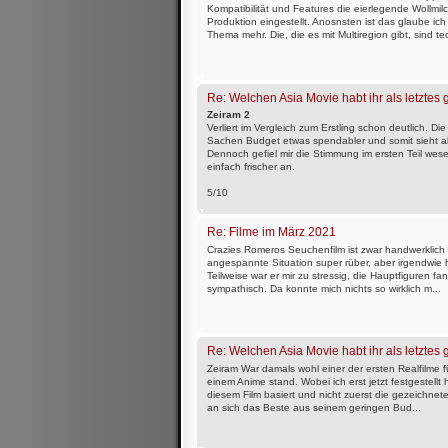
Kompatibilität und Features die eierlegende Wollmil
Produktion eingestellt. Anosnsten ist das glaube ic
Thema mehr. Die, die es mit Multiregion gibt, sind te
Re: Welchen Asia Movie habt ihr als letztes
Zeiram 2
Verliert im Vergleich zum Erstling schon deutlich. Die 
Sachen Budget etwas spendabler und somit sieht al
Dennoch gefiel mir die Stimmung im ersten Teil wesen
einfach frischer an.
5/10
Re: Filme im März 2021
Crazies Romeros Seuchenfilm ist zwar handwerklich
angespannte Situation super rüber, aber irgendwie h
Teilweise war er mir zu stressig, die Hauptfiguren fa
sympathisch. Da konnte mich nichts so wirklich m...
Re: Welchen Asia Movie habt ihr als letztes
Zeiram War damals wohl einer der ersten Realfilme 
einem Anime stand. Wobei ich erst jetzt festgestellt
diesem Film basiert und nicht zuerst die gezeichnet
an sich das Beste aus seinem geringen Bud...