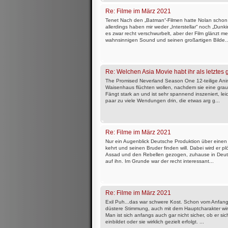
Re: Filme im März 2021
Tenet Nach den „Batman“-Filmen hatte Nolan schon 
allerdings haben mir weder „Interstellar“ noch „Dunkirk
es zwar recht verschwurbelt, aber der Film glänzt m
wahnsinnigen Sound und seinen großartigen Bilde..
Re: Welchen Asia Movie habt ihr als letztes
The Promised Neverland Season One 12-teilige Anim
Waisenhaus flüchten wollen, nachdem sie eine gr
Fängt stark an und ist sehr spannend inszeniert, leid
paar zu viele Wendungen drin, die etwas arg g...
Re: Filme im März 2021
Nur ein Augenblick Deutsche Produktion über einen 
kehrt und seinen Bruder finden will. Dabei wird er pl
Assad und den Rebellen gezogen, zuhause in Deut
auf ihn. Im Grunde war der recht interessant...
Re: Filme im März 2021
Exil Puh...das war schwere Kost. Schon vom Anfang 
düstere Stimmung, auch mit dem Hauptcharakter wir
Man ist sich anfangs auch gar nicht sicher, ob er sic
einbildet oder sie wirklich gezielt erfolgt. ...