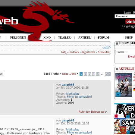
Login |
R
Eingelogg
N
|
PERSONEN
|
TV
|
KINO
|
TRAILER
|
ARTIKEL
|
FORUM
SHOP
FORUM-SU
FAQ
•
Feedback
•
Registrieren
•
Anmelden
Erwei
AKTUELLE
5468 Treffer •
Seite
1
/
365
•
...
1
2
3
4
5
365
i
e
von
vampir69
B
am Mi, 15.07.2026, 13:28
Forum:
Marktplatz
Thema:
Filme zu verkaufen!
Antworten:
1
Zugriffe:
2070
Rufe den Beitrag auf
von
vampir69
am Do, 25.06.2026, 23:33
61.l170197&_ssn=vampir_1311
Forum:
Marktplatz
Thema:
Filme zu verkaufen!
ogy, UK-Release von Radiance, Blu-