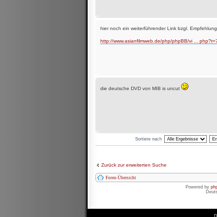
hier noch ein weiterführender Link bzgl. Empfehlun
http://www.asianfilmweb.de/php/phpBB/vi ... php?t
die deutsche DVD von MIB is uncut
Sortiere nach
Zurück zur erweiterten Suche
Foren-Übersicht
Powered by
ph
Deut
D