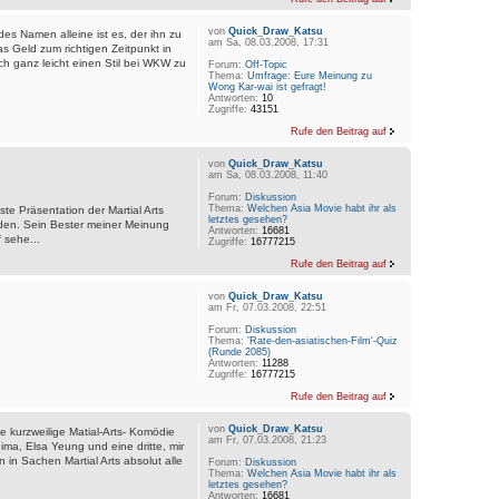
von
Quick_Draw_Katsu
es Namen alleine ist es, der ihn zu
am Sa, 08.03.2008, 17:31
s Geld zum richtigen Zeitpunkt in
uch ganz leicht einen Stil bei WKW zu
Forum:
Off-Topic
Thema:
Umfrage: Eure Meinung zu
Wong Kar-wai ist gefragt!
Antworten:
10
Zugriffe:
43151
Rufe den Beitrag auf
von
Quick_Draw_Katsu
am Sa, 08.03.2008, 11:40
Forum:
Diskussion
Thema:
Welchen Asia Movie habt ihr als
e Präsentation der Martial Arts
letztes gesehen?
den. Sein Bester meiner Meinung
Antworten:
16681
 sehe...
Zugriffe:
16777215
Rufe den Beitrag auf
von
Quick_Draw_Katsu
am Fr, 07.03.2008, 22:51
Forum:
Diskussion
Thema:
'Rate-den-asiatischen-Film'-Quiz
(Runde 2085)
Antworten:
11288
Zugriffe:
16777215
Rufe den Beitrag auf
von
Quick_Draw_Katsu
urzweilige Matial-Arts- Komödie
am Fr, 07.03.2008, 21:23
ma, Elsa Yeung und eine dritte, mir
 in Sachen Martial Arts absolut alle
Forum:
Diskussion
Thema:
Welchen Asia Movie habt ihr als
letztes gesehen?
Antworten:
16681