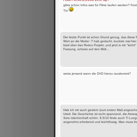
gibts schon Infos was für Filme laufen werden? Festi
Tür
Der letzte Punkt ist schon Grund genug, das diese 
Wort an die Mutter :? hab gedacht, kuckste mal hier 
bissl über das Redux Projekt..und jetzt is mir "leicht" 
Fassung, scheiss auf den Müll....
weiss jemand wann die DVD hierzu rauskommt?
Hab ich mir auch gestern (zum ersten Mal) angesc
Urteil. Die Geschichte ist recht spannend, die Atmos
Sets märchenhaft schön. 8,5/10 finde auch Ti Lungs
angenehm erheiternd und leichtfüssig. Man muss ih