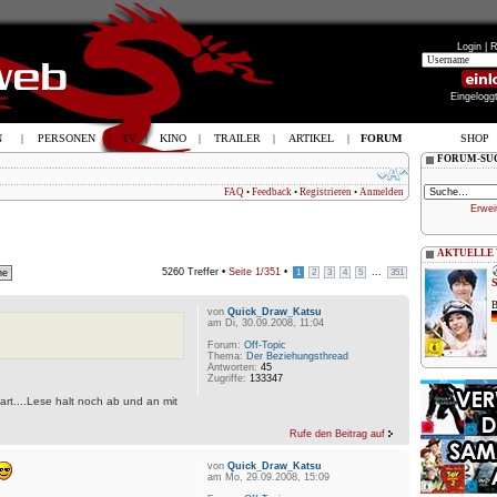
Login |
R
Eingelogg
N
|
PERSONEN
|
TV
|
KINO
|
TRAILER
|
ARTIKEL
|
FORUM
SHOP
FORUM-SU
FAQ
•
Feedback
•
Registrieren
•
Anmelden
Erwei
AKTUELLE
5260 Treffer •
Seite
1
/
351
•
...
1
2
3
4
5
351
B
von
Quick_Draw_Katsu
am Di, 30.09.2008, 11:04
Forum:
Off-Topic
Thema:
Der Beziehungsthread
Antworten:
45
Zugriffe:
133347
art....Lese halt noch ab und an mit
Rufe den Beitrag auf
von
Quick_Draw_Katsu
am Mo, 29.09.2008, 15:09