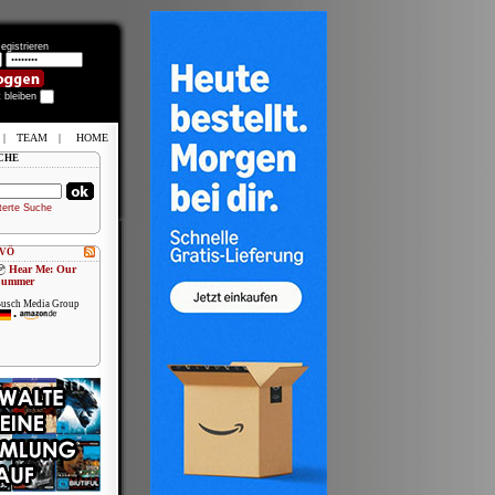
egistrieren
t bleiben
|
TEAM
|
HOME
CHE
terte Suche
 VÖ
Hear Me: Our
Summer
usch Media Group
•