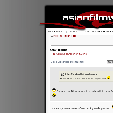
NEWS-BLOG
|
FILME
|
VERÖFFENTLICHUNGE
FOREN-ÜBERSICHT
5260 Treffer
Zurück zur erweiterten Suche
Diese Ergebnisse durchsuchen:
Sylvio Constabel hat geschrieben:
Haste Dein Paßwort noch nicht vergessen?
Bin noch im Bilde, aber nicht mehr wirklich am St
da kam ja mein kleines Geschenk gerade passend