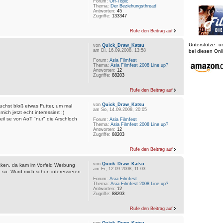
Forum:
Off-Topic
Thema:
Der Beziehungsthread
Antworten:
45
Zugriffe:
133347
Rufe den Beitrag auf
Unterstütze 
von
Quick_Draw_Katsu
am Di, 16.09.2008, 13:58
bei diesen On
Forum:
Asia Filmfest
Thema:
Asia Filmfest 2008 Line up?
Antworten:
12
Zugriffe:
88203
Rufe den Beitrag auf
von
Quick_Draw_Katsu
auchst bloß etwas Futter, um mal
am So, 14.09.2008, 20:05
ich jetzt echt interessiert ;)
il se von AoT "nur" die Arschloch
Forum:
Asia Filmfest
Thema:
Asia Filmfest 2008 Line up?
Antworten:
12
Zugriffe:
88203
Rufe den Beitrag auf
von
Quick_Draw_Katsu
cken, da kam im Vorfeld Werbung
am Fr, 12.09.2008, 11:03
 so. Würd mich schon interessieren
Forum:
Asia Filmfest
Thema:
Asia Filmfest 2008 Line up?
Antworten:
12
Zugriffe:
88203
Rufe den Beitrag auf