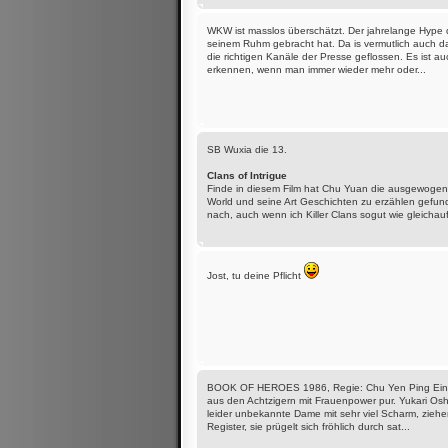
WKW ist masslos überschätzt. Der jahrelange Hype d
seinem Ruhm gebracht hat. Da is vermutlich auch da
die richtigen Kanäle der Presse geflossen. Es ist a
erkennen, wenn man immer wieder mehr oder...
SB Wuxia die 13.
Clans of Intrigue
Finde in diesem Film hat Chu Yuan die ausgewogenst
World und seine Art Geschichten zu erzählen gefun
nach, auch wenn ich Killer Clans sogut wie gleichauf
Jost, tu deine Pflicht
BOOK OF HEROES 1986, Regie: Chu Yen Ping Eine k
aus den Achtzigern mit Frauenpower pur. Yukari Oshi
leider unbekannte Dame mit sehr viel Scharm, ziehen
Register, sie prügelt sich fröhlich durch sat...