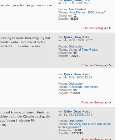
von
Quick_Draw_Katsu
am Fr, 12.09.2008, 9:21
val steht ja schon so gut wie vor der
Forum:
Asia Filmfest
Thema:
Asia Filmfest 2008 Line up?
Antworten:
12
Zugriffe:
88203
Rufe den Beitrag auf
von
Quick_Draw_Katsu
Fassung keinerlei Berechtigung hat.
am Mo, 07.07.2008, 22:42
wieder vorbei, informierst dich a
schlecht..... Es lebe die alte
Forum:
Diskussion
Thema:
Ashes of Time Redux
Antworten:
59
Zugriffe:
188271
Rufe den Beitrag auf
von
Quick_Draw_Katsu
am Mi, 23.04.2008, 13:23
Forum:
Diskussion
Thema:
Chocolate Thai Action
Antworten:
98
Zugriffe:
236090
Rufe den Beitrag auf
von
Quick_Draw_Katsu
haut und komme zu einem ähnlichen
am Sa, 08.03.2008, 17:49
phäre dicht, die Kämpfe zackig, die
 auftreten in diesem Film
Forum:
Diskussion
Thema:
Welchen Asia Movie habt ihr als
n mö...
letztes gesehen?
Antworten:
16681
Zugriffe:
16777215
Rufe den Beitrag auf