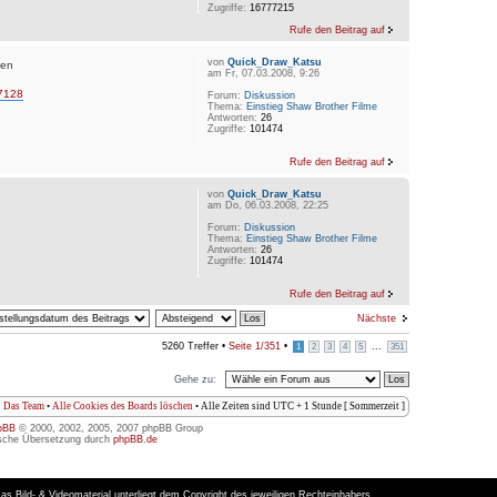
Zugriffe:
16777215
Rufe den Beitrag auf
von
Quick_Draw_Katsu
gen
am Fr, 07.03.2008, 9:26
=7128
Forum:
Diskussion
Thema:
Einstieg Shaw Brother Filme
Antworten:
26
Zugriffe:
101474
Rufe den Beitrag auf
von
Quick_Draw_Katsu
am Do, 06.03.2008, 22:25
Forum:
Diskussion
Thema:
Einstieg Shaw Brother Filme
Antworten:
26
Zugriffe:
101474
Rufe den Beitrag auf
Nächste
5260 Treffer •
Seite
1
/
351
•
...
1
2
3
4
5
351
Gehe zu:
Das Team
•
Alle Cookies des Boards löschen
• Alle Zeiten sind UTC + 1 Stunde [ Sommerzeit ]
pBB
© 2000, 2002, 2005, 2007 phpBB Group
sche Übersetzung durch
phpBB.de
as Bild- & Videomaterial unterliegt dem Copyright des jeweiligen Rechteinhabers.