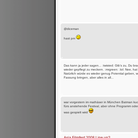
@diceman
hast pm
Das kann ja jeder sagen... :twisted: Gib's zu, Du br
wieder gepflegt zu meckern. :mrgreen: :lol: Nee, hat m
Natürlich würde es wieder genug Potential geben, we
Fassung bringen, aber alles in all...
war vorgestern im mathäser in München Batman ku
fürs anstehende Festival, aber ohne Programm oder
was gespielt wird
Asia Filmfest 2008 Line up?