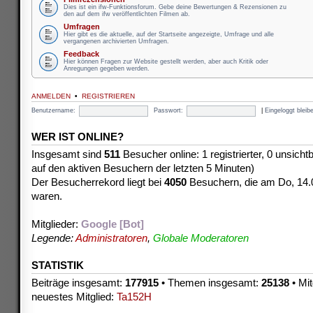
Dies ist ein ifw-Funktionsforum. Gebe deine Bewertungen & Rezensionen zu
den auf dem ifw veröffentlichten Filmen ab.
Umfragen
Hier gibt es die aktuelle, auf der Startseite angezeigte, Umfrage und alle
vergangenen archivierten Umfragen.
Feedback
Hier können Fragen zur Website gestellt werden, aber auch Kritik oder
Anregungen gegeben werden.
ANMELDEN
•
REGISTRIEREN
Benutzername:
Passwort:
|
Eingeloggt blei
WER IST ONLINE?
Insgesamt sind
511
Besucher online: 1 registrierter, 0 unsich
auf den aktiven Besuchern der letzten 5 Minuten)
Der Besucherrekord liegt bei
4050
Besuchern, die am Do, 14.08
waren.
Mitglieder:
Google [Bot]
Legende:
Administratoren
,
Globale Moderatoren
STATISTIK
Beiträge insgesamt:
177915
• Themen insgesamt:
25138
• Mit
neuestes Mitglied:
Ta152H