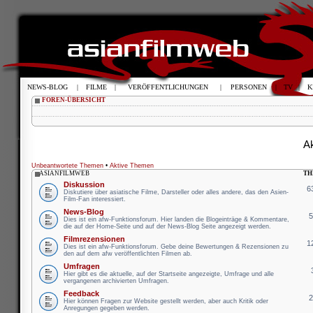
NEWS-BLOG
|
FILME
|
VERÖFFENTLICHUNGEN
|
PERSONEN
|
TV
|
K
FOREN-ÜBERSICHT
Ak
Unbeantwortete Themen
•
Aktive Themen
ASIANFILMWEB
TH
Diskussion
6
Diskutiere über asiatische Filme, Darsteller oder alles andere, das den Asien-
Film-Fan interessiert.
News-Blog
Dies ist ein afw-Funktionsforum. Hier landen die Blogeinträge & Kommentare,
die auf der Home-Seite und auf der News-Blog Seite angezeigt werden.
Filmrezensionen
1
Dies ist ein afw-Funktionsforum. Gebe deine Bewertungen & Rezensionen zu
den auf dem afw veröffentlichten Filmen ab.
Umfragen
Hier gibt es die aktuelle, auf der Startseite angezeigte, Umfrage und alle
vergangenen archivierten Umfragen.
Feedback
Hier können Fragen zur Website gestellt werden, aber auch Kritik oder
Anregungen gegeben werden.