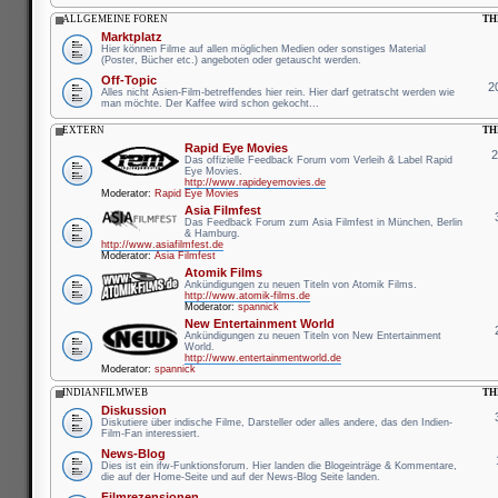
ALLGEMEINE FOREN
TH
Marktplatz
Hier können Filme auf allen möglichen Medien oder sonstiges Material
(Poster, Bücher etc.) angeboten oder getauscht werden.
Off-Topic
2
Alles nicht Asien-Film-betreffendes hier rein. Hier darf getratscht werden wie
man möchte. Der Kaffee wird schon gekocht...
EXTERN
TH
Rapid Eye Movies
Das offizielle Feedback Forum vom Verleih & Label Rapid
Eye Movies.
http://www.rapideyemovies.de
Moderator:
Rapid Eye Movies
Asia Filmfest
Das Feedback Forum zum Asia Filmfest in München, Berlin
& Hamburg.
http://www.asiafilmfest.de
Moderator:
Asia Filmfest
Atomik Films
Ankündigungen zu neuen Titeln von Atomik Films.
http://www.atomik-films.de
Moderator:
spannick
New Entertainment World
Ankündigungen zu neuen Titeln von New Entertainment
World.
http://www.entertainmentworld.de
Moderator:
spannick
INDIANFILMWEB
TH
Diskussion
Diskutiere über indische Filme, Darsteller oder alles andere, das den Indien-
Film-Fan interessiert.
News-Blog
Dies ist ein ifw-Funktionsforum. Hier landen die Blogeinträge & Kommentare,
die auf der Home-Seite und auf der News-Blog Seite landen.
Filmrezensionen