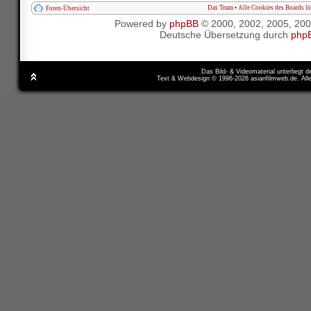
Das Team
•
Alle Cookies des Boards l
Foren-Übersicht
Powered by
phpBB
© 2000, 2002, 2005, 20
Deutsche Übersetzung durch
php
Das Bild- & Videomaterial unterliegt 
Text & Webdesign © 1996-2026 asianfilmweb.de. All