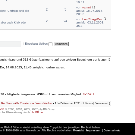
10:41
von
yammi
2
3
am Mi, 16.07.2014,
zeigte, Umfrage und alle
20:06
von
LauChingWan
2
24
am Mo, 03.11.2008,
aber auch Kritik oder
3:13
|
Eingeloggt bleiben
0 unsichtbare und 512 Gäste (basierend auf den aktiven Besuchern der letzten 5
o, 14.08.2025, 11:40 zeitgleich online waren.
138
• Mitglieder insgesamt:
6908
• Unser neuestes Mitglied:
Ta152H
Das Team
•
Alle Cookies des Boards löschen
• Alle Zeiten sind UTC + 1 Stunde [ Sommerzeit ]
pBB
© 2000, 2002, 2005, 2007 phpBB Group
sche Übersetzung durch
phpBB.de
as Bild- & Videomaterial unterliegt dem Copyright des jeweiligen Rechteinhabers.
n © 1996-2026 asianfilmweb.de. Alle Rechte vorbehalten.
Kontakt
|
Impressum
|
Datenschutz