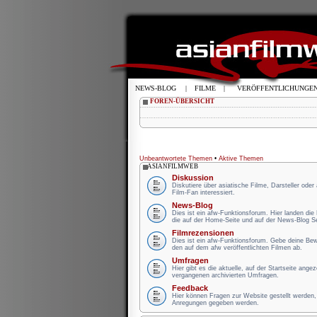
NEWS-BLOG
|
FILME
|
VERÖFFENTLICHUNGE
FOREN-ÜBERSICHT
Unbeantwortete Themen
•
Aktive Themen
ASIANFILMWEB
Diskussion
Diskutiere über asiatische Filme, Darsteller oder
Film-Fan interessiert.
News-Blog
Dies ist ein afw-Funktionsforum. Hier landen di
die auf der Home-Seite und auf der News-Blog S
Filmrezensionen
Dies ist ein afw-Funktionsforum. Gebe deine B
den auf dem afw veröffentlichten Filmen ab.
Umfragen
Hier gibt es die aktuelle, auf der Startseite ange
vergangenen archivierten Umfragen.
Feedback
Hier können Fragen zur Website gestellt werden, 
Anregungen gegeben werden.