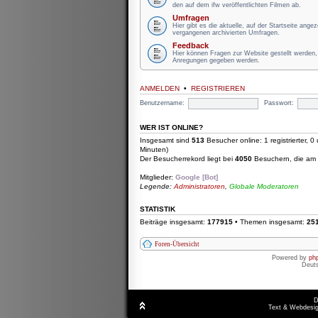
den auf dem ifw veröffentlichten Filmen ab.
Umfragen
Hier gibt es die aktuelle, auf der Startseite ange
vergangenen archivierten Umfragen.
Feedback
Hier können Fragen zur Website gestellt werden, 
Anregungen gegeben werden.
ANMELDEN
•
REGISTRIEREN
Benutzername:
Passwort:
WER IST ONLINE?
Insgesamt sind
513
Besucher online: 1 registrierter, 
Minuten)
Der Besucherrekord liegt bei
4050
Besuchern, die am D
Mitglieder:
Google [Bot]
Legende:
Administratoren
,
Globale Moderatoren
STATISTIK
Beiträge insgesamt:
177915
• Themen insgesamt:
25
Foren-Übersicht
Powered by
ph
Deut
D
Text & Webdesig