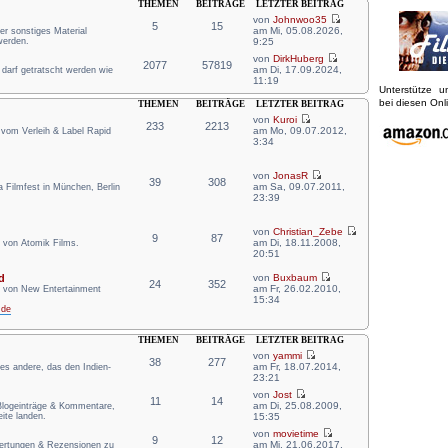
THEMEN
BEITRÄGE
LETZTER BEITRAG
von
Johnwoo35
5
15
am Mi, 05.08.2026,
er sonstiges Material
werden.
9:25
von
DirkHuberg
2077
57819
am Di, 17.09.2024,
r darf getratscht werden wie
11:19
Unterstütze 
bei diesen On
THEMEN
BEITRÄGE
LETZTER BEITRAG
von
Kuroi
233
2213
am Mo, 09.07.2012,
 vom Verleih & Label Rapid
3:34
von
JonasR
39
308
am Sa, 09.07.2011,
Filmfest in München, Berlin
23:39
von
Christian_Zebe
9
87
am Di, 18.11.2008,
 von Atomik Films.
20:51
d
von
Buxbaum
24
352
am Fr, 26.02.2010,
n von New Entertainment
15:34
.de
THEMEN
BEITRÄGE
LETZTER BEITRAG
von
yammi
38
277
am Fr, 18.07.2014,
lles andere, das den Indien-
23:21
von
Jost
11
14
am Di, 25.08.2009,
 Blogeinträge & Kommentare,
ite landen.
15:35
von
movietime
9
12
am Mi, 21.06.2017,
wertungen & Rezensionen zu