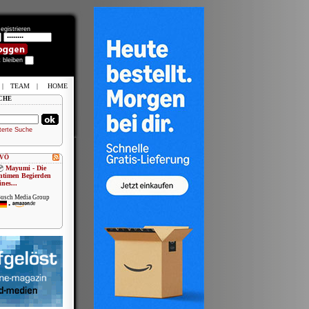
egistrieren
t bleiben
|
TEAM
|
HOME
CHE
terte Suche
 VÖ
Mayumi - Die
ntimen Begierden
ines...
usch Media Group
•