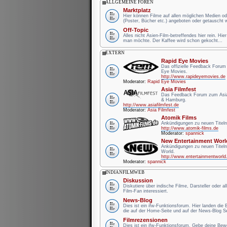
ALLGEMEINE FOREN
Marktplatz
Hier können Filme auf allen möglichen Medien od
(Poster, Bücher etc.) angeboten oder getauscht 
Off-Topic
Alles nicht Asien-Film-betreffendes hier rein. Hie
man möchte. Der Kaffee wird schon gekocht...
EXTERN
Rapid Eye Movies
Das offizielle Feedback Forum
Eye Movies.
http://www.rapideyemovies.de
Moderator:
Rapid Eye Movies
Asia Filmfest
Das Feedback Forum zum Asia 
& Hamburg.
http://www.asiafilmfest.de
Moderator:
Asia Filmfest
Atomik Films
Ankündigungen zu neuen Titeln
http://www.atomik-films.de
Moderator:
spannick
New Entertainment Worl
Ankündigungen zu neuen Titel
World.
http://www.entertainmentworld
Moderator:
spannick
INDIANFILMWEB
Diskussion
Diskutiere über indische Filme, Darsteller oder a
Film-Fan interessiert.
News-Blog
Dies ist ein ifw-Funktionsforum. Hier landen die
die auf der Home-Seite und auf der News-Blog Se
Filmrezensionen
Dies ist ein ifw-Funktionsforum. Gebe deine Be