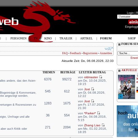
Login |
R
Eingelogg
N
|
PERSONEN
|
TV
|
KINO
|
TRAILER
|
ARTIKEL
|
FORUM
SHOP
FORUM-SU
FAQ
•
Feedback
•
Registrieren
•
Anmelden
Erwei
Aktuelle Zeit: Do, 06.08.2026, 22:33
AKTUELLE
THEMEN
BEITRÄGE
LETZTER BEITRAG
von
oldmaster
i
6376
99272
am Do, 10.04.2025,
 alles andere, das den Asien-
e
19:15
B
von
Jost
545
612
am Di, 04.08.2026,
e Blogeinträge & Kommentare,
eite angezeigt werden.
12:22
von
Jost
1283
1675
am Fr, 17.07.2026,
ewertungen & Rezensionen zu
21:30
von
*Parker*
36
554
am Do, 04.08.2016,
zeigte, Umfrage und alle
5:15
von
Zhang Liao
271
2094
am Mo, 01.02.2016,
aber auch Kritik oder
18:35