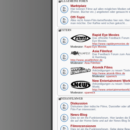
ALLGEMEINE FOREN
Marktplatz
Hier können Filme auf allen möglichen Medien od
(Poster, Bücher etc.) angeboten oder getauscht 
Off-Topic
Alles nicht Asien-Film-betreffendes hier rein. Hie
man möchte. Der Kaffee wird schon gekocht...
EXTERN
Rapid Eye Movies
Das offizielle Feedback Forum
Eye Movies.
http://www.rapideyemovies.de
Moderator:
Rapid Eye Movies
Asia Filmfest
Das Feedback Forum zum Asia 
& Hamburg.
http://www.asiafilmfest.de
Moderator:
Asia Filmfest
Atomik Films
Ankündigungen zu neuen Titeln
http://www.atomik-films.de
Moderator:
spannick
New Entertainment Worl
Ankündigungen zu neuen Titel
World.
http://www.entertainmentworld
Moderator:
spannick
INDIANFILMWEB
Diskussion
Diskutiere über indische Filme, Darsteller oder a
Film-Fan interessiert.
News-Blog
Dies ist ein ifw-Funktionsforum. Hier landen die
die auf der Home-Seite und auf der News-Blog Se
Filmrezensionen
Dies ist ein ifw-Funktionsforum. Gebe deine Be