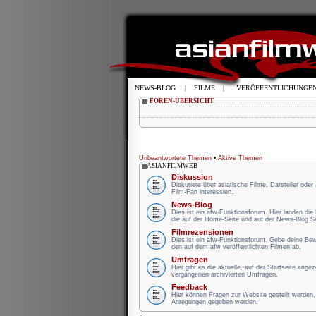
NEWS-BLOG
|
FILME
|
VERÖFFENTLICHUNGE
FOREN-ÜBERSICHT
Unbeantwortete Themen
•
Aktive Themen
ASIANFILMWEB
Diskussion
Diskutiere über asiatische Filme, Darsteller oder
Film-Fan interessiert.
News-Blog
Dies ist ein afw-Funktionsforum. Hier landen di
die auf der Home-Seite und auf der News-Blog S
Filmrezensionen
Dies ist ein afw-Funktionsforum. Gebe deine B
den auf dem afw veröffentlichten Filmen ab.
Umfragen
Hier gibt es die aktuelle, auf der Startseite ange
vergangenen archivierten Umfragen.
Feedback
Hier können Fragen zur Website gestellt werden, 
Anregungen gegeben werden.