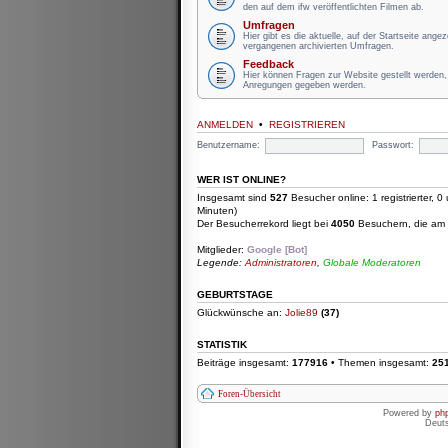
den auf dem ifw veröffentlichten Filmen ab.
Umfragen
Hier gibt es die aktuelle, auf der Startseite ange
vergangenen archivierten Umfragen.
Feedback
Hier können Fragen zur Website gestellt werden, 
Anregungen gegeben werden.
ANMELDEN
•
REGISTRIEREN
Benutzername:
Passwort:
WER IST ONLINE?
Insgesamt sind
527
Besucher online: 1 registrierter, 
Minuten)
Der Besucherrekord liegt bei
4050
Besuchern, die am D
Mitglieder:
Google [Bot]
Legende:
Administratoren
,
Globale Moderatoren
GEBURTSTAGE
Glückwünsche an:
Jolie89
(37)
STATISTIK
Beiträge insgesamt:
177916
• Themen insgesamt:
25
Foren-Übersicht
Powered by
ph
Deut