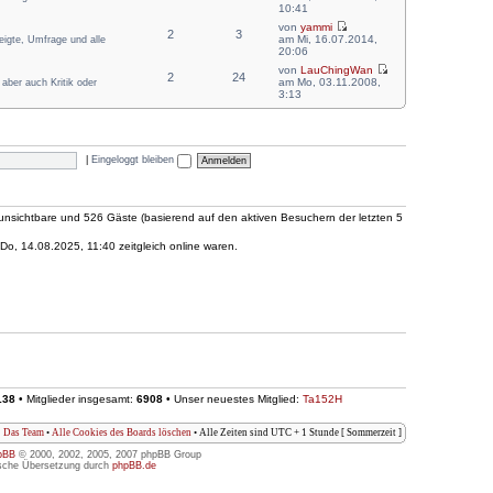
10:41
von
yammi
2
3
am Mi, 16.07.2014,
zeigte, Umfrage und alle
20:06
von
LauChingWan
2
24
am Mo, 03.11.2008,
aber auch Kritik oder
3:13
|
Eingeloggt bleiben
0 unsichtbare und 526 Gäste (basierend auf den aktiven Besuchern der letzten 5
o, 14.08.2025, 11:40 zeitgleich online waren.
138
• Mitglieder insgesamt:
6908
• Unser neuestes Mitglied:
Ta152H
Das Team
•
Alle Cookies des Boards löschen
• Alle Zeiten sind UTC + 1 Stunde [ Sommerzeit ]
pBB
© 2000, 2002, 2005, 2007 phpBB Group
sche Übersetzung durch
phpBB.de