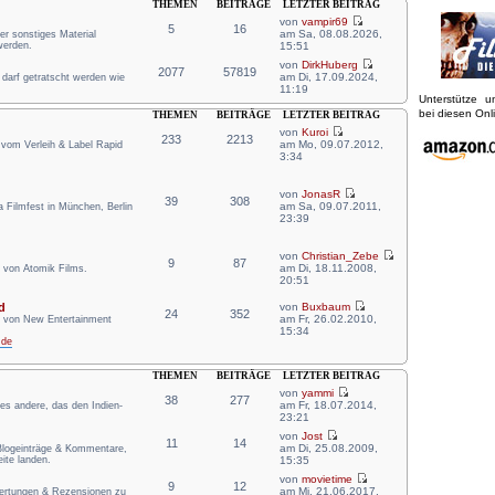
THEMEN
BEITRÄGE
LETZTER BEITRAG
von
vampir69
5
16
am Sa, 08.08.2026,
er sonstiges Material
werden.
15:51
von
DirkHuberg
2077
57819
am Di, 17.09.2024,
r darf getratscht werden wie
11:19
Unterstütze 
bei diesen On
THEMEN
BEITRÄGE
LETZTER BEITRAG
von
Kuroi
233
2213
am Mo, 09.07.2012,
 vom Verleih & Label Rapid
3:34
von
JonasR
39
308
am Sa, 09.07.2011,
Filmfest in München, Berlin
23:39
von
Christian_Zebe
9
87
am Di, 18.11.2008,
 von Atomik Films.
20:51
d
von
Buxbaum
24
352
am Fr, 26.02.2010,
n von New Entertainment
15:34
.de
THEMEN
BEITRÄGE
LETZTER BEITRAG
von
yammi
38
277
am Fr, 18.07.2014,
lles andere, das den Indien-
23:21
von
Jost
11
14
am Di, 25.08.2009,
 Blogeinträge & Kommentare,
ite landen.
15:35
von
movietime
9
12
am Mi, 21.06.2017,
wertungen & Rezensionen zu