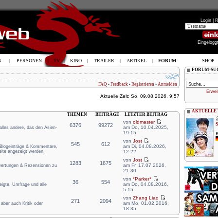
Login |
R
Eingelogg
N
|
PERSONEN
|
TV
|
KINO
|
TRAILER
|
ARTIKEL
|
FORUM
SHOP
FORUM-SU
FAQ
•
Feedback
•
Registrieren
•
Anmelden
Erwei
Aktuelle Zeit: So, 09.08.2026, 9:57
AKTUELLE
THEMEN
BEITRÄGE
LETZTER BEITRAG
von
oldmaster
6376
99272
am Do, 10.04.2025,
 alles andere, das den Asien-
19:15
B
von
Jost
545
612
am Di, 04.08.2026,
e Blogeinträge & Kommentare,
eite angezeigt werden.
12:22
von
Jost
1283
1675
am Fr, 17.07.2026,
ewertungen & Rezensionen zu
21:30
von
*Parker*
36
554
am Do, 04.08.2016,
zeigte, Umfrage und alle
5:15
von
Zhang Liao
271
2094
am Mo, 01.02.2016,
aber auch Kritik oder
18:35