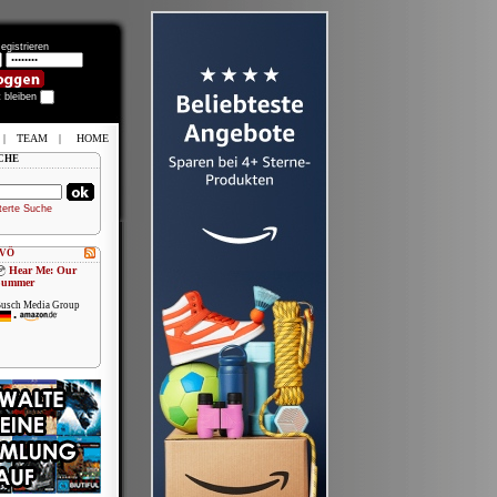
egistrieren
t bleiben
|
TEAM
|
HOME
CHE
terte Suche
 VÖ
Hear Me: Our
Summer
usch Media Group
•