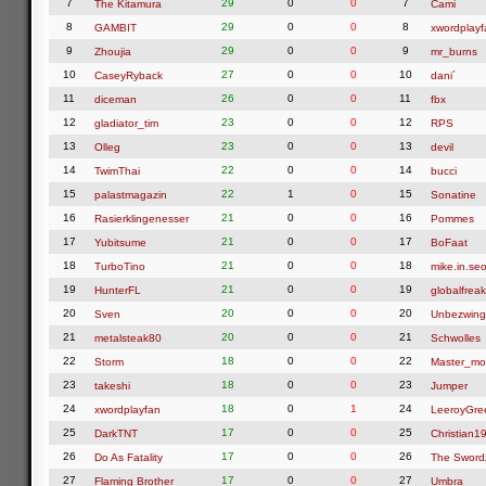
7
29
0
0
7
The Kitamura
Cami
8
29
0
0
8
GAMBIT
xwordplayf
9
29
0
0
9
Zhoujia
mr_burns
10
27
0
0
10
CaseyRyback
dani´
11
26
0
0
11
diceman
fbx
12
23
0
0
12
gladiator_tim
RPS
13
23
0
0
13
Olleg
devil
14
22
0
0
14
TwimThai
bucci
15
22
1
0
15
palastmagazin
Sonatine
16
21
0
0
16
Rasierklingenesser
Pommes
17
21
0
0
17
Yubitsume
BoFaat
18
21
0
0
18
TurboTino
mike.in.seo
19
21
0
0
19
HunterFL
globalfreak
20
20
0
0
20
Sven
Unbezwing
21
20
0
0
21
metalsteak80
Schwolles
22
18
0
0
22
Storm
Master_mo
23
18
0
0
23
takeshi
Jumper
24
18
0
1
24
xwordplayfan
LeeroyGre
25
17
0
0
25
DarkTNT
Christian1
26
17
0
0
26
Do As Fatality
The Swor
27
17
0
0
27
Flaming Brother
Umbra