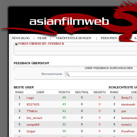
NEWS-BLOG
|
FILME
|
VERÖFFENTLICHUNGEN
|
PERSONEN
|
TV
|
K
FOREN-ÜBERSICHT
‹
FEEDBACK
FEEDBACK ÜBERSICHT
USER FEEDBACK DURCHSUCHEN
Benutzername
BESTE USER
SCHLECHTESTE U
RANG
USER
POSITIV
NEUTRAL
NEGATIV
RANG
USE
1
46
0
0
1
Lago
Betty71
2
43
0
0
2
8537935
kieslowski
3
41
0
0
3
TTMichi
pat
4
35
0
0
4
the_tenant
lastsamura
5
32
0
0
5
vampir69
tomsh1
6
30
0
0
6
Soljah
PomPom