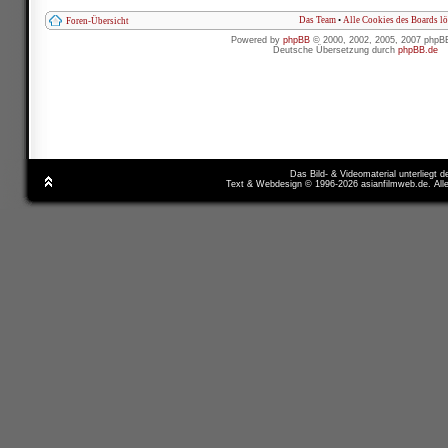
Das Team
•
Alle Cookies des Boards l
Foren-Übersicht
Powered by
phpBB
© 2000, 2002, 2005, 2007 phpB
Deutsche Übersetzung durch
phpBB.de
Das Bild- & Videomaterial unterliegt 
Text & Webdesign © 1996-2026 asianfilmweb.de. All