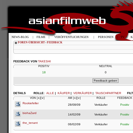
NEWS-BLOG
|
FILME
|
VERÖFFENTLICHUNGEN
|
PERSONEN
|
TV
|
K
FOREN-ÜBERSICHT
‹
FEEDBACK
FEEDBACK VON
TAKESHI
POSITIV
NEUTRAL
18
0
DETAILS
ROLLE:
ALLE
|
KÄUFER
|
VERKÄUFER
|
TAUSCHPARTNER
FIL
VON
[∧]
[∨]
AM
[∧]
[∨]
ROLLE
FEEDBACK
Rookiefeller
28/08/09
Verkäufer
Positiv
biohaZard
14/02/09
Verkäufer
Positiv
the_tenant
06/02/09
Verkäufer
Positiv