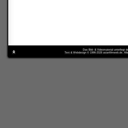
Das Bild- & Videomaterial unterliegt 
Text & Webdesign © 1996-2026 asianfilmweb.de. All