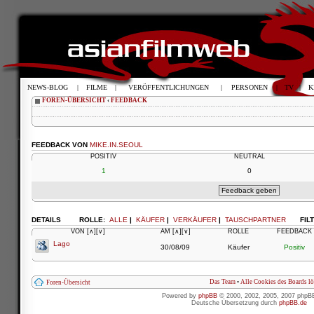
NEWS-BLOG
|
FILME
|
VERÖFFENTLICHUNGEN
|
PERSONEN
|
TV
|
K
FOREN-ÜBERSICHT
‹
FEEDBACK
FEEDBACK VON
MIKE.IN.SEOUL
POSITIV
NEUTRAL
1
0
DETAILS
ROLLE:
ALLE
|
KÄUFER
|
VERKÄUFER
|
TAUSCHPARTNER
FIL
VON
[∧]
[∨]
AM
[∧]
[∨]
ROLLE
FEEDBACK
Lago
30/08/09
Käufer
Positiv
Das Team
•
Alle Cookies des Boards l
Foren-Übersicht
Powered by
phpBB
© 2000, 2002, 2005, 2007 phpB
Deutsche Übersetzung durch
phpBB.de