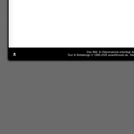
Das Bild- & Videomaterial unterliegt 
Text & Webdesign © 1996-2026 asianfilmweb.de. All