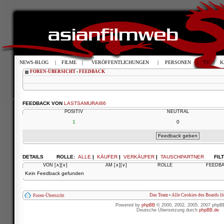
NEWS-BLOG
|
FILME
|
VERÖFFENTLICHUNGEN
|
PERSONEN
|
TV
|
K
FOREN-ÜBERSICHT
‹
FEEDBACK
FEEDBACK VON
LASTSAMURAI86
POSITIV
NEUTRAL
1
0
DETAILS
ROLLE:
ALLE
|
KÄUFER
|
VERKÄUFER
|
TAUSCHPARTNER
FIL
VON
[∧]
[∨]
AM
[∧]
[∨]
ROLLE
FEEDB
Kein Feedback gefunden
Das Team
•
Alle Cookies des Boards l
Foren-Übersicht
Powered by
phpBB
© 2000, 2002, 2005, 2007 phpB
Deutsche Übersetzung durch
phpBB.de