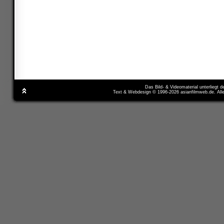
Das Bild- & Videomaterial unterliegt 
Text & Webdesign © 1996-2026 asianfilmweb.de. All