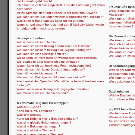
Die Forenuhr geht falsch!
Ich habe die Zeitzone eingestellt, aber die Forenuhr geht immer
Freunde und ignor
noch falsch!
Wozu benötige ich 
Meine Sprache steht auf diesem Board nicht zur Auswahl!
Mitglieder?
Wie kann ich ein Bild unter meinem Benutzernamen anzeigen?
Wie kann ich Mitgli
Was ist mein Rang und wie kann ich ihn ändern?
ignorierten Mitgli
Wenn ich bei einem Benutzer auf den E-Mail-Link klicke, werde
Listen entfernen?
ich aufgefordert, mich anzumelden.
Die Foren durchs
Beiträge schreiben
Wie kann ich ein 
Wie schreibe ich ein Thema?
Weshalb erhalte i
Wie kann ich einen Beitrag bearbeiten oder löschen?
Warum bekomme ich
Wie kann ich meinem Beitrag eine Signatur anfügen?
Wie kann ich nach
Wie kann ich eine Umfrage erstellen?
Wie kann ich mein
Wieso kann ich nicht mehr Antwortmöglichkeiten erstellen?
Wie bearbeite oder lösche ich eine Umfrage?
Warum kann ich auf bestimmte Foren nicht zugreifen?
Benachrichtigung
Weshalb kann ich keine Dateianhänge anfügen?
Was ist der Unter
Weshalb wurde ich verwarnt?
Beobachtung eine
Wie kann ich Beiträge den Moderatoren melden?
Wie kann ich ein 
Was bewirkt die „Speichern“-Schaltfläche beim Schreiben eines
Wie deaktiviere i
Beitrags?
Warum muss mein Beitrag erst freigegeben werden?
Dateianhänge
Wie markiere ich ein Thema als neu?
Welche Dateianhän
Kann ich eine Über
Textformatierung und Thementypen
Was ist BBCode?
phpBB3 betreffen
Kann ich HTML benutzen?
Wer hat diese Fore
Was sind Smilies?
Warum ist Funktion
Kann ich Bilder in meine Beiträge einfügen?
An wen soll ich mi
Was sind globale Bekanntmachungen?
juristische Anfrag
Was sind Bekanntmachungen?
Was sind wichtige Themen?
Was sind geschlossene Themen?