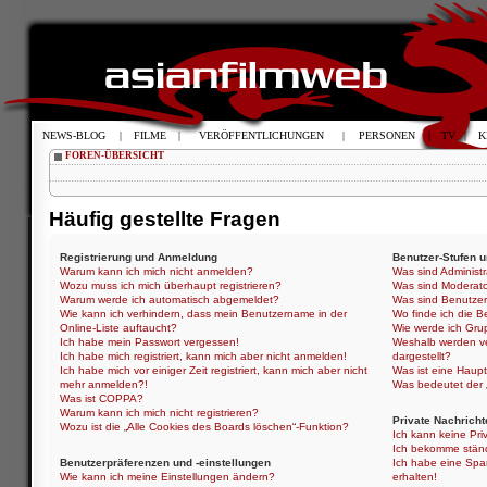
NEWS-BLOG
|
FILME
|
VERÖFFENTLICHUNGEN
|
PERSONEN
|
TV
|
K
FOREN-ÜBERSICHT
Häufig gestellte Fragen
Registrierung und Anmeldung
Benutzer-Stufen 
Warum kann ich mich nicht anmelden?
Was sind Administ
Wozu muss ich mich überhaupt registrieren?
Was sind Moderat
Warum werde ich automatisch abgemeldet?
Was sind Benutze
Wie kann ich verhindern, dass mein Benutzername in der
Wo finde ich die B
Online-Liste auftaucht?
Wie werde ich Gru
Ich habe mein Passwort vergessen!
Weshalb werden ve
Ich habe mich registriert, kann mich aber nicht anmelden!
dargestellt?
Ich habe mich vor einiger Zeit registriert, kann mich aber nicht
Was ist eine Haup
mehr anmelden?!
Was bedeutet der „
Was ist COPPA?
Warum kann ich mich nicht registrieren?
Private Nachricht
Wozu ist die „Alle Cookies des Boards löschen“-Funktion?
Ich kann keine Pri
Ich bekomme ständ
Benutzerpräferenzen und -einstellungen
Ich habe eine Spa
Wie kann ich meine Einstellungen ändern?
erhalten!