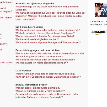
r geht immer
Freunde und ignorierte Mitglieder
Wozu benötige ich die Listen der Freunde und ignorierten
swahl!
Mitglieder?
 anzeigen?
Wie kann ich Mitglieder zur Liste der Freunde oder zur Liste der
ignorierten Mitglieder hinzufügen oder diese wieder aus den
icke, werde
Listen entfernen?
Unterstütze 
bei diesen On
Die Foren durchsuchen
Wie kann ich ein Forum oder mehrere Foren durchsuchen?
Weshalb erhalte ich bei der Suche keine Ergebnisse?
n?
Warum bekomme ich bei der Suche eine leere Seite?
n?
Wie kann ich nach Mitgliedern suchen?
Wie kann ich meine eigenen Beiträge und Themen finden?
ellen?
n?
Benachrichtigungen und Lesezeichen
Was ist der Unterschied zwischen einem Lesezeichen und der
Beobachtung eines Themas oder Forums?
Wie kann ich ein Forum oder ein Thema beobachten?
eiben eines
Wie deaktiviere ich meine Benachrichtigungen?
?
Dateianhänge
Welche Dateianhänge sind in diesem Forum zulässig?
Kann ich eine Übersicht all meiner Dateianhänge erhalten?
phpBB3 betreffende Fragen
Wer hat diese Forensoftware entwickelt?
Warum ist Funktion x oder y nicht enthalten?
An wen soll ich mich wenden, falls es Beschwerden oder
juristische Anfragen zu diesem Forum gibt?