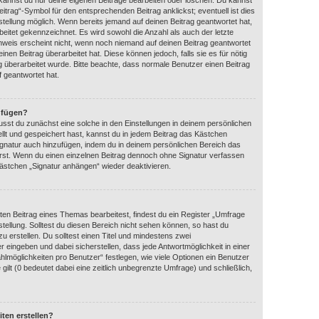
 kannst du nur deine eigenen Beiträge bearbeiten oder löschen. Du kannst
itrag“-Symbol für den entsprechenden Beitrag anklickst; eventuell ist dies
tellung möglich. Wenn bereits jemand auf deinen Beitrag geantwortet hat,
beitet gekennzeichnet. Es wird sowohl die Anzahl als auch der letzte
nweis erscheint nicht, wenn noch niemand auf deinen Beitrag geantwortet
nen Beitrag überarbeitet hat. Diese können jedoch, falls sie es für nötig
ag überarbeitet wurde. Bitte beachte, dass normale Benutzer einen Beitrag
 geantwortet hat.
nfügen?
sst du zunächst eine solche in den Einstellungen in deinem persönlichen
llt und gespeichert hast, kannst du in jedem Beitrag das Kästchen
ignatur auch hinzufügen, indem du in deinem persönlichen Bereich das
rst. Wenn du einen einzelnen Beitrag dennoch ohne Signatur verfassen
kästchen „Signatur anhängen“ wieder deaktivieren.
en Beitrag eines Themas bearbeitest, findest du ein Register „Umfrage
stellung. Solltest du diesen Bereich nicht sehen können, so hast du
u erstellen. Du solltest einen Titel und mindestens zwei
 eingeben und dabei sicherstellen, dass jede Antwortmöglichkeit in einer
hlmöglichkeiten pro Benutzer“ festlegen, wie viele Optionen ein Benutzer
gilt (0 bedeutet dabei eine zeitlich unbegrenzte Umfrage) und schließlich,
ten erstellen?