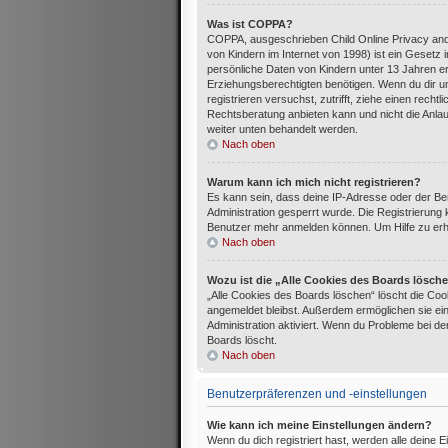
Was ist COPPA?
COPPA, ausgeschrieben Child Online Privacy and
von Kindern im Internet von 1998) ist ein Gesetz
persönliche Daten von Kindern unter 13 Jahren e
Erziehungsberechtigten benötigen. Wenn du dir uns
registrieren versuchst, zutrifft, ziehe einen rec
Rechtsberatung anbieten kann und nicht die Anlaufs
weiter unten behandelt werden.
Nach oben
Warum kann ich mich nicht registrieren?
Es kann sein, dass deine IP-Adresse oder der B
Administration gesperrt wurde. Die Registrierung
Benutzer mehr anmelden können. Um Hilfe zu erha
Nach oben
Wozu ist die „Alle Cookies des Boards lösch
„Alle Cookies des Boards löschen“ löscht die Cook
angemeldet bleibst. Außerdem ermöglichen sie ein
Administration aktiviert. Wenn du Probleme bei d
Boards löscht.
Nach oben
Benutzerpräferenzen und -einstellungen
Wie kann ich meine Einstellungen ändern?
Wenn du dich registriert hast, werden alle deine