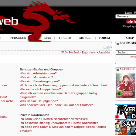
Login |
R
Eingelogg
N
|
PERSONEN
|
TV
|
KINO
|
TRAILER
|
ARTIKEL
|
FORUM
SHOP
FORUM-SU
FAQ
•
Feedback
•
Registrieren
•
Anmelden
Erwei
Benutzer-Stufen und Gruppen
AKTUELLE
Was sind Administratoren?
Was sind Moderatoren?
Was sind Benutzergruppen?
n der
Wo finde ich die Benutzergruppen und wie trete ich ihnen bei?
Wie werde ich Gruppenleiter?
Weshalb werden verschiedene Benutzergruppen farbig
lden!
dargestellt?
aber nicht
Was ist eine Hauptgruppe?
Was bedeutet der „Das Team“-Link auf der Startseite?
Private Nachrichten
ktion?
Ich kann keine Privaten Nachrichten verschicken!
Ich bekomme ständig unerwünschte Private Nachrichten!
Ich habe eine Spam-E-Mail von einem Mitglied dieses Forums
erhalten!