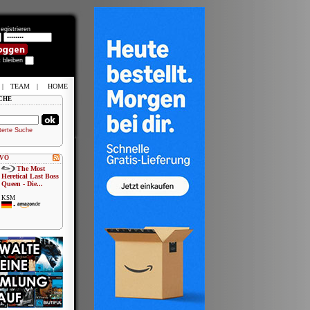
egistrieren
t bleiben
|
TEAM
|
HOME
CHE
terte Suche
 VÖ
The Most
Heretical Last Boss
Queen - Die...
KSM
•