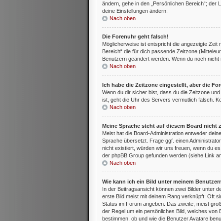
ändern, gehe in den „Persönlichen Bereich“; der L
deine Einstellungen ändern.
Nach oben
Die Forenuhr geht falsch!
Möglicherweise ist entspricht die angezeigte Zeit 
Bereich“ die für dich passende Zeitzone (Mitteleur
Benutzern geändert werden. Wenn du noch nicht regis
Nach oben
Ich habe die Zeitzone eingestellt, aber die F
Wenn du dir sicher bist, dass du die Zeitzone und 
ist, geht die Uhr des Servers vermutlich falsch. 
Nach oben
Meine Sprache steht auf diesem Board nicht 
Meist hat die Board-Administration entweder deine
Sprache übersetzt. Frage ggf. einen Administrator
nicht existiert, würden wir uns freuen, wenn du 
der phpBB Group gefunden werden (siehe Link am
Nach oben
Wie kann ich ein Bild unter meinem Benutze
In der Beitragsansicht können zwei Bilder unter
erste Bild meist mit deinem Rang verknüpft: Oft s
Status im Forum angeben. Das zweite, meist größer
der Regel um ein persönliches Bild, welches von 
bestimmen, ob und wie die Benutzer Avatare benut