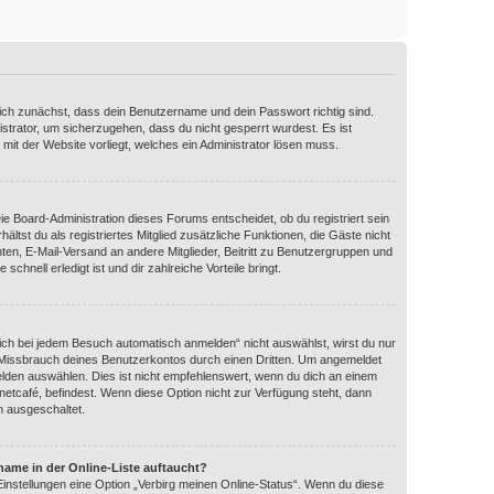
dich zunächst, dass dein Benutzername und dein Passwort richtig sind.
istrator, um sicherzugehen, dass du nicht gesperrt wurdest. Es ist
 mit der Website vorliegt, welches ein Administrator lösen muss.
Die Board-Administration dieses Forums entscheidet, ob du registriert sein
ältst du als registriertes Mitglied zusätzliche Funktionen, die Gäste nicht
hten, E-Mail-Versand an andere Mitglieder, Beitritt zu Benutzergruppen und
schnell erledigt ist und dir zahlreiche Vorteile bringt.
ch bei jedem Besuch automatisch anmelden“ nicht auswählst, wirst du nur
n Missbrauch deines Benutzerkontos durch einen Dritten. Um angemeldet
lden auswählen. Dies ist nicht empfehlenswert, wenn du dich an einem
rnetcafé, befindest. Wenn diese Option nicht zur Verfügung steht, dann
n ausgeschaltet.
name in der Online-Liste auftaucht?
Einstellungen eine Option „Verbirg meinen Online-Status“. Wenn du diese