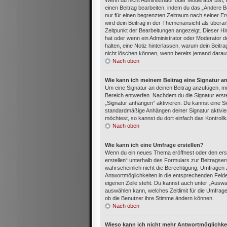
Wenn du nicht Administrator oder Moderator bist,
einen Beitrag bearbeiten, indem du das „Ändere Be
nur für einen begrenzten Zeitraum nach seiner Ers
wird dein Beitrag in der Themenansicht als überar
Zeitpunkt der Bearbeitungen angezeigt. Dieser Hi
hat oder wenn ein Administrator oder Moderator dei
halten, eine Notiz hinterlassen, warum dein Beitr
nicht löschen können, wenn bereits jemand darauf
Nach oben
Wie kann ich meinem Beitrag eine Signatur a
Um eine Signatur an deinen Beitrag anzufügen, mu
Bereich entwerfen. Nachdem du die Signatur erste
„Signatur anhängen“ aktivieren. Du kannst eine S
standardmäßige Anhängen deiner Signatur aktivie
möchtest, so kannst du dort einfach das Kontroll
Nach oben
Wie kann ich eine Umfrage erstellen?
Wenn du ein neues Thema eröffnest oder den erst
erstellen“ unterhalb des Formulars zur Beitragser
wahrscheinlich nicht die Berechtigung, Umfragen z
Antwortmöglichkeiten in die entsprechenden Felder
eigenen Zeile steht. Du kannst auch unter „Auswa
auswählen kann, welches Zeitlimit für die Umfrage 
ob die Benutzer ihre Stimme ändern können.
Nach oben
Wieso kann ich nicht mehr Antwortmöglichkei