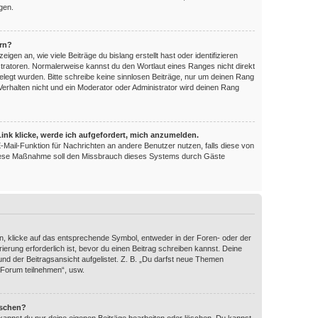
gen.
ern?
en an, wie viele Beiträge du bislang erstellt hast oder identifizieren
ratoren. Normalerweise kannst du den Wortlaut eines Ranges nicht direkt
elegt wurden. Bitte schreibe keine sinnlosen Beiträge, nur um deinen Rang
erhalten nicht und ein Moderator oder Administrator wird deinen Rang
ink klicke, werde ich aufgefordert, mich anzumelden.
 E-Mail-Funktion für Nachrichten an andere Benutzer nutzen, falls diese von
 Diese Maßnahme soll den Missbrauch dieses Systems durch Gäste
, klicke auf das entsprechende Symbol, entweder in der Foren- oder der
ierung erforderlich ist, bevor du einen Beitrag schreiben kannst. Deine
nd der Beitragsansicht aufgelistet. Z. B. „Du darfst neue Themen
 Forum teilnehmen“, usw.
öschen?