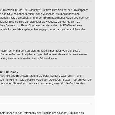
 Protection Act of 1998 (deutsch: Gesetz zum Schutz der Privatsphäre
 in den USA, welches festlegt, dass Websites, die möglicherweise
rheben, hierzu die Zustimmung der Eltern beziehungsweise des oder der
icher bist, ob dies auf dich oder die Website, auf der du dich zu
htlichen Beistand zu Rate. Bitte beachte, dass das phpBB-Team keine
telle für Rechtsangelegenheiten jeglicher Art ist; außer solchen, die
enutzername, mit dem du dich anmelden möchtest, von der Board-
 könnte außerdem komplett ausgeschaltet sein, damit sich keine neuen
lten, wende dich an die Board-Administration.
en“-Funktion?
ies, die phpBB erstellt hat und die dafür sorgen, dass du im Forum
ige Funktionen, wie beispielsweise den „Gelesen“-Status – sofern von der
er An- oder Abmeldung hast, kann es helfen, wenn du die Cookies des
 Einstellungen in der Datenbank des Boards gespeichert. Um diese zu