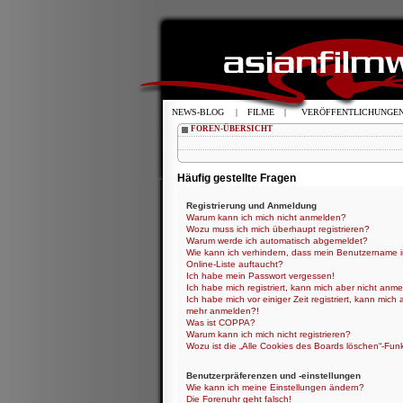
NEWS-BLOG
|
FILME
|
VERÖFFENTLICHUNGE
FOREN-ÜBERSICHT
Häufig gestellte Fragen
Registrierung und Anmeldung
Warum kann ich mich nicht anmelden?
Wozu muss ich mich überhaupt registrieren?
Warum werde ich automatisch abgemeldet?
Wie kann ich verhindern, dass mein Benutzername i
Online-Liste auftaucht?
Ich habe mein Passwort vergessen!
Ich habe mich registriert, kann mich aber nicht anme
Ich habe mich vor einiger Zeit registriert, kann mich 
mehr anmelden?!
Was ist COPPA?
Warum kann ich mich nicht registrieren?
Wozu ist die „Alle Cookies des Boards löschen“-Fun
Benutzerpräferenzen und -einstellungen
Wie kann ich meine Einstellungen ändern?
Die Forenuhr geht falsch!