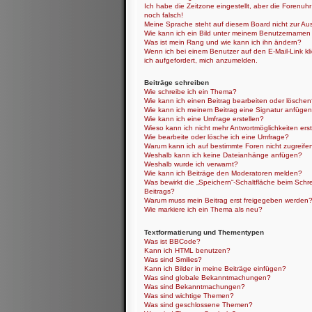
Ich habe die Zeitzone eingestellt, aber die Forenuh
noch falsch!
Meine Sprache steht auf diesem Board nicht zur Au
Wie kann ich ein Bild unter meinem Benutzernamen
Was ist mein Rang und wie kann ich ihn ändern?
Wenn ich bei einem Benutzer auf den E-Mail-Link kl
ich aufgefordert, mich anzumelden.
Beiträge schreiben
Wie schreibe ich ein Thema?
Wie kann ich einen Beitrag bearbeiten oder lösche
Wie kann ich meinem Beitrag eine Signatur anfüge
Wie kann ich eine Umfrage erstellen?
Wieso kann ich nicht mehr Antwortmöglichkeiten erst
Wie bearbeite oder lösche ich eine Umfrage?
Warum kann ich auf bestimmte Foren nicht zugreife
Weshalb kann ich keine Dateianhänge anfügen?
Weshalb wurde ich verwarnt?
Wie kann ich Beiträge den Moderatoren melden?
Was bewirkt die „Speichern“-Schaltfläche beim Schr
Beitrags?
Warum muss mein Beitrag erst freigegeben werden
Wie markiere ich ein Thema als neu?
Textformatierung und Thementypen
Was ist BBCode?
Kann ich HTML benutzen?
Was sind Smilies?
Kann ich Bilder in meine Beiträge einfügen?
Was sind globale Bekanntmachungen?
Was sind Bekanntmachungen?
Was sind wichtige Themen?
Was sind geschlossene Themen?