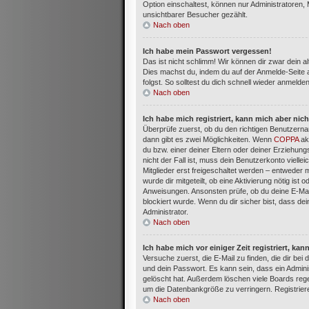
Option einschaltest, können nur Administratoren,
unsichtbarer Besucher gezählt.
Nach oben
Ich habe mein Passwort vergessen!
Das ist nicht schlimm! Wir können dir zwar dein a
Dies machst du, indem du auf der Anmelde-Seite 
folgst. So solltest du dich schnell wieder anmelde
Nach oben
Ich habe mich registriert, kann mich aber nic
Überprüfe zuerst, ob du den richtigen Benutzern
dann gibt es zwei Möglichkeiten. Wenn
COPPA
akt
du bzw. einer deiner Eltern oder deiner Erziehun
nicht der Fall ist, muss dein Benutzerkonto viell
Mitglieder erst freigeschaltet werden – entweder m
wurde dir mitgeteilt, ob eine Aktivierung nötig ist
Anweisungen. Ansonsten prüfe, ob du deine E-Mai
blockiert wurde. Wenn du dir sicher bist, dass d
Administrator.
Nach oben
Ich habe mich vor einiger Zeit registriert, k
Versuche zuerst, die E-Mail zu finden, die dir b
und dein Passwort. Es kann sein, dass ein Admini
gelöscht hat. Außerdem löschen viele Boards rege
um die Datenbankgröße zu verringern. Registriere
Nach oben