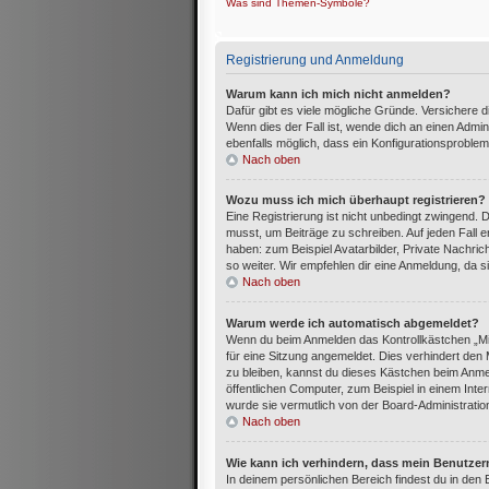
Was sind Themen-Symbole?
Registrierung und Anmeldung
Warum kann ich mich nicht anmelden?
Dafür gibt es viele mögliche Gründe. Versichere 
Wenn dies der Fall ist, wende dich an einen Admin
ebenfalls möglich, dass ein Konfigurationsproblem
Nach oben
Wozu muss ich mich überhaupt registrieren?
Eine Registrierung ist nicht unbedingt zwingend. 
musst, um Beiträge zu schreiben. Auf jeden Fall erh
haben: zum Beispiel Avatarbilder, Private Nachric
so weiter. Wir empfehlen dir eine Anmeldung, da sie 
Nach oben
Warum werde ich automatisch abgemeldet?
Wenn du beim Anmelden das Kontrollkästchen „Mi
für eine Sitzung angemeldet. Dies verhindert de
zu bleiben, kannst du dieses Kästchen beim Anme
öffentlichen Computer, zum Beispiel in einem Inte
wurde sie vermutlich von der Board-Administratio
Nach oben
Wie kann ich verhindern, dass mein Benutzer
In deinem persönlichen Bereich findest du in den 