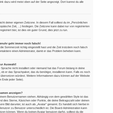
ink dazu wird meist oben auf der Seite angezeigt. Dort kannst du alle
nicht deiner eigenen Zeitzone. In diesem Fall solltest du im „Persönlichen
opäische Zeit, ...) festlegen. Die Zeitzone kann dabei nur von registrierten
triert bist, ist dies ein guter Grund, dies jetzt zu tun.
orenuhr geht immer noch falsch!
die Sommerzeit richtig eingestellt hast und die Zeit trotzdem noch falsch
Kontaktiere einen Administrator, damit er das Problem beheben kann.
zur Auswahl!
 Sprache nicht installiert oder niemand hat das Forum bislang in deine
, ob er das Sprachpaket, das du benötigst, installieren kann. Falls es noch
es übersetzen würdest. Weitere Informationen dazu können auf der Website
 Ende jeder Seite).
rnamen anzeigen?
 deinem Benutzernamen stehen. Abhängig von dem gewählten Style ist das
ind dies Sterne, Kästchen oder Punkte, die deine Beitragszahl oder deinen
e Bild darunter, ist auch als „Avatar“ genannt. Es handelt sich hierbei in
Benutzer zu Benutzer unterschiedlich ist. Die Board-Administration kann
zen können. Wenn du keinen Avatar benutzen darfst, solltest du die