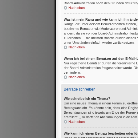
Board-Administration nach den Gründen dafür fra
Nach oben
Was ist mein Rang und wie kann ich ihn änd
Ränge, die unter deinem Benutzernamen stehen, zeig
bestimmte Benutzer wie Moderatoren und Administ
ändern, da sie von der Board-Administration festg
zu erhöhen — die meisten Boards dulden dieses V
unter Umständen einfach wieder zurücksetzen.
Nach oben
Wenn ich bei einem Benutzer auf den E-Mail-L
Nur registrierte Benutzer dürfen die foreninterne
der Board-Administration freigeschaltet wurde.
verhindern.
Nach oben
Beiträge schreiben
Wie schreibe ich ein Thema?
Um eine neues Thema in einem Forum zu eröffnen
Beitragsansicht. Es könnte sein, dass eine Registr
Berechtigungen sind jeweils am Ende der Foren- u
erstellen“, „Du darfst an Abstimmungen in diesem
Nach oben
Wie kann ich einen Beitrag bearbeiten oder l