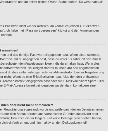
 Moderatoren und du selbst deinen Online-Status sehen. Du wirst dann als
ltes Passwort nicht wieder mitteilen, du kannst es jedoch zurücksetzen.
auf „Ich habe mein Passwort vergessen“ klickst und den Anweisungen
n können.
ht anmelden!
amen und das richtige Passwort eingegeben hast. Wenn diese stimmen,
iviert ist und du angegeben hast, dass du unter 13 Jahre alt bist, musst
gsberechtigten den Anweisungen folgen, die du erhalten hast. Wenn dies
eicht aktiviert werden. Bei einigen Boards müssen alle neu angemeldeten
usst du dies selbst erledigen oder ein Administrator. Bei der Registrierung
 oder nicht. Wenn du eine E-Mail erhalten hast, folge den dort enthaltenen
l-Adresse korrekt eingegeben hast oder die E-Mail von einem Spam-Filter
eine E-Mail-Adresse korrekt eingegeben wurde, dann kontaktiere einen
ann mich aber nicht mehr anmelden?!
ei der Registrierung zugesandt wurde und prüfe dann deinen Benutzernamen
strator dein Benutzerkonto aus verschieden Gründen deaktiviert oder
lmäßig Benutzer, die für längere Zeit keine Beiträge geschrieben haben,
 dich einfach erneut und nimm aktiv an den Diskussionen teil!