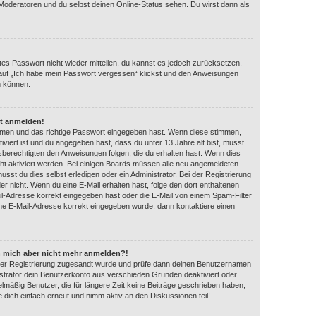
 Moderatoren und du selbst deinen Online-Status sehen. Du wirst dann als
ltes Passwort nicht wieder mitteilen, du kannst es jedoch zurücksetzen.
auf „Ich habe mein Passwort vergessen“ klickst und den Anweisungen
n können.
ht anmelden!
amen und das richtige Passwort eingegeben hast. Wenn diese stimmen,
iviert ist und du angegeben hast, dass du unter 13 Jahre alt bist, musst
gsberechtigten den Anweisungen folgen, die du erhalten hast. Wenn dies
eicht aktiviert werden. Bei einigen Boards müssen alle neu angemeldeten
usst du dies selbst erledigen oder ein Administrator. Bei der Registrierung
 oder nicht. Wenn du eine E-Mail erhalten hast, folge den dort enthaltenen
l-Adresse korrekt eingegeben hast oder die E-Mail von einem Spam-Filter
eine E-Mail-Adresse korrekt eingegeben wurde, dann kontaktiere einen
ann mich aber nicht mehr anmelden?!
ei der Registrierung zugesandt wurde und prüfe dann deinen Benutzernamen
strator dein Benutzerkonto aus verschieden Gründen deaktiviert oder
lmäßig Benutzer, die für längere Zeit keine Beiträge geschrieben haben,
 dich einfach erneut und nimm aktiv an den Diskussionen teil!