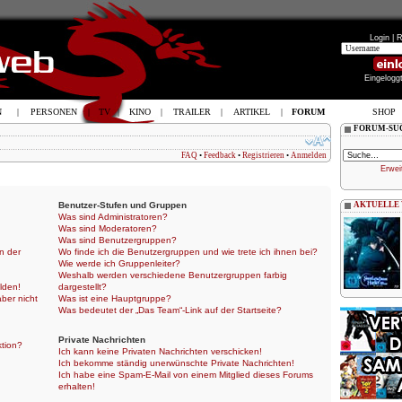
Login |
R
Eingelogg
N
|
PERSONEN
|
TV
|
KINO
|
TRAILER
|
ARTIKEL
|
FORUM
SHOP
FORUM-SU
FAQ
•
Feedback
•
Registrieren
•
Anmelden
Erwei
Benutzer-Stufen und Gruppen
AKTUELLE
Was sind Administratoren?
Was sind Moderatoren?
Was sind Benutzergruppen?
n der
Wo finde ich die Benutzergruppen und wie trete ich ihnen bei?
Wie werde ich Gruppenleiter?
Weshalb werden verschiedene Benutzergruppen farbig
lden!
dargestellt?
aber nicht
Was ist eine Hauptgruppe?
Was bedeutet der „Das Team“-Link auf der Startseite?
Private Nachrichten
ktion?
Ich kann keine Privaten Nachrichten verschicken!
Ich bekomme ständig unerwünschte Private Nachrichten!
Ich habe eine Spam-E-Mail von einem Mitglied dieses Forums
erhalten!