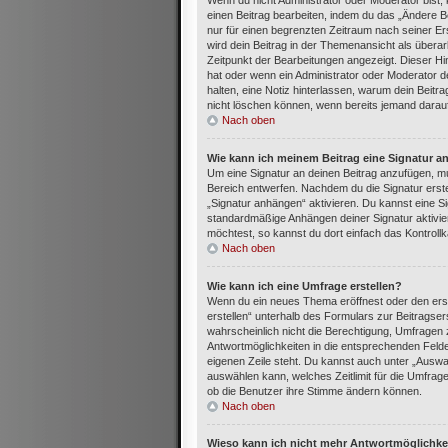
Wenn du nicht Administrator oder Moderator bist,
einen Beitrag bearbeiten, indem du das „Ändere Be
nur für einen begrenzten Zeitraum nach seiner Ers
wird dein Beitrag in der Themenansicht als überar
Zeitpunkt der Bearbeitungen angezeigt. Dieser Hi
hat oder wenn ein Administrator oder Moderator dei
halten, eine Notiz hinterlassen, warum dein Beitr
nicht löschen können, wenn bereits jemand darauf
Nach oben
Wie kann ich meinem Beitrag eine Signatur a
Um eine Signatur an deinen Beitrag anzufügen, mu
Bereich entwerfen. Nachdem du die Signatur erste
„Signatur anhängen“ aktivieren. Du kannst eine S
standardmäßige Anhängen deiner Signatur aktivie
möchtest, so kannst du dort einfach das Kontroll
Nach oben
Wie kann ich eine Umfrage erstellen?
Wenn du ein neues Thema eröffnest oder den erst
erstellen“ unterhalb des Formulars zur Beitragser
wahrscheinlich nicht die Berechtigung, Umfragen z
Antwortmöglichkeiten in die entsprechenden Felder
eigenen Zeile steht. Du kannst auch unter „Auswa
auswählen kann, welches Zeitlimit für die Umfrage 
ob die Benutzer ihre Stimme ändern können.
Nach oben
Wieso kann ich nicht mehr Antwortmöglichkei