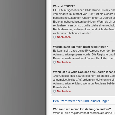
Was ist COPPA?
COPPA, ausgeschrieben Child Online Privacy and
von Kindern im Internet von 1998) ist ein Gesetz
persönliche Daten von Kindern unter 13 Jahren e
Erziehungsberechtigten benötigen. Wenn du dir uns
registrieren versuchst, zutrifft, ziehe einen rec
Rechtsberatung anbieten kann und nicht die Anlaufs
weiter unten behandelt werden.
Nach oben
Warum kann ich mich nicht registrieren?
Es kann sein, dass deine IP-Adresse oder der B
Administration gesperrt wurde. Die Registrierung
Benutzer mehr anmelden können. Um Hilfe zu erha
Nach oben
Wozu ist die „Alle Cookies des Boards lösch
„Alle Cookies des Boards löschen“ löscht die Cook
angemeldet bleibst. Außerdem ermöglichen sie ein
Administration aktiviert. Wenn du Probleme bei d
Boards löscht.
Nach oben
Benutzerpräferenzen und -einstellungen
Wie kann ich meine Einstellungen ändern?
Wenn du dich registriert hast, werden alle deine