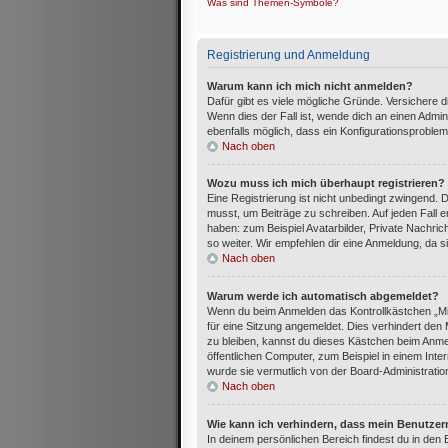
Was sind Themen-Symbole?
Registrierung und Anmeldung
Warum kann ich mich nicht anmelden?
Dafür gibt es viele mögliche Gründe. Versichere 
Wenn dies der Fall ist, wende dich an einen Admin
ebenfalls möglich, dass ein Konfigurationsproblem
Nach oben
Wozu muss ich mich überhaupt registrieren?
Eine Registrierung ist nicht unbedingt zwingend. 
musst, um Beiträge zu schreiben. Auf jeden Fall erh
haben: zum Beispiel Avatarbilder, Private Nachric
so weiter. Wir empfehlen dir eine Anmeldung, da sie 
Nach oben
Warum werde ich automatisch abgemeldet?
Wenn du beim Anmelden das Kontrollkästchen „Mi
für eine Sitzung angemeldet. Dies verhindert de
zu bleiben, kannst du dieses Kästchen beim Anme
öffentlichen Computer, zum Beispiel in einem Inte
wurde sie vermutlich von der Board-Administratio
Nach oben
Wie kann ich verhindern, dass mein Benutzer
In deinem persönlichen Bereich findest du in den 