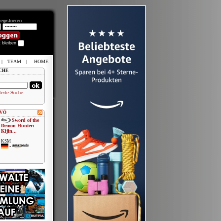
egistrieren
t bleiben
|
TEAM
|
HOME
CHE
terte Suche
 VÖ
Sword of the
Demon Hunter:
Kijin...
KSM
•