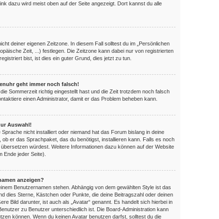
ink dazu wird meist oben auf der Seite angezeigt. Dort kannst du alle
nicht deiner eigenen Zeitzone. In diesem Fall solltest du im „Persönlichen
opäische Zeit, ...) festlegen. Die Zeitzone kann dabei nur von registrierten
triert bist, ist dies ein guter Grund, dies jetzt zu tun.
orenuhr geht immer noch falsch!
die Sommerzeit richtig eingestellt hast und die Zeit trotzdem noch falsch
Kontaktiere einen Administrator, damit er das Problem beheben kann.
zur Auswahl!
 Sprache nicht installiert oder niemand hat das Forum bislang in deine
, ob er das Sprachpaket, das du benötigst, installieren kann. Falls es noch
es übersetzen würdest. Weitere Informationen dazu können auf der Website
 Ende jeder Seite).
rnamen anzeigen?
 deinem Benutzernamen stehen. Abhängig von dem gewählten Style ist das
ind dies Sterne, Kästchen oder Punkte, die deine Beitragszahl oder deinen
e Bild darunter, ist auch als „Avatar“ genannt. Es handelt sich hierbei in
Benutzer zu Benutzer unterschiedlich ist. Die Board-Administration kann
zen können. Wenn du keinen Avatar benutzen darfst, solltest du die