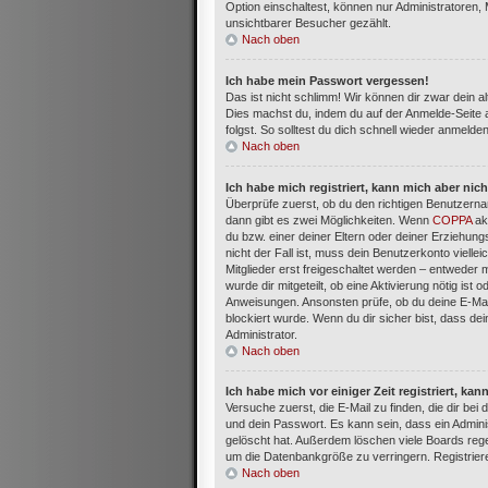
Option einschaltest, können nur Administratoren,
unsichtbarer Besucher gezählt.
Nach oben
Ich habe mein Passwort vergessen!
Das ist nicht schlimm! Wir können dir zwar dein a
Dies machst du, indem du auf der Anmelde-Seite 
folgst. So solltest du dich schnell wieder anmelde
Nach oben
Ich habe mich registriert, kann mich aber nic
Überprüfe zuerst, ob du den richtigen Benutzern
dann gibt es zwei Möglichkeiten. Wenn
COPPA
akt
du bzw. einer deiner Eltern oder deiner Erziehun
nicht der Fall ist, muss dein Benutzerkonto viell
Mitglieder erst freigeschaltet werden – entweder m
wurde dir mitgeteilt, ob eine Aktivierung nötig ist
Anweisungen. Ansonsten prüfe, ob du deine E-Mai
blockiert wurde. Wenn du dir sicher bist, dass d
Administrator.
Nach oben
Ich habe mich vor einiger Zeit registriert, k
Versuche zuerst, die E-Mail zu finden, die dir b
und dein Passwort. Es kann sein, dass ein Admini
gelöscht hat. Außerdem löschen viele Boards rege
um die Datenbankgröße zu verringern. Registriere
Nach oben