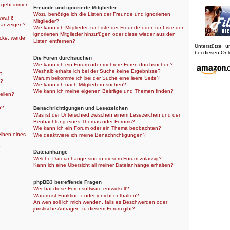
r geht immer
Freunde und ignorierte Mitglieder
Wozu benötige ich die Listen der Freunde und ignorierten
swahl!
Mitglieder?
 anzeigen?
Wie kann ich Mitglieder zur Liste der Freunde oder zur Liste der
ignorierten Mitglieder hinzufügen oder diese wieder aus den
icke, werde
Listen entfernen?
Unterstütze 
bei diesen On
Die Foren durchsuchen
Wie kann ich ein Forum oder mehrere Foren durchsuchen?
Weshalb erhalte ich bei der Suche keine Ergebnisse?
n?
Warum bekomme ich bei der Suche eine leere Seite?
n?
Wie kann ich nach Mitgliedern suchen?
Wie kann ich meine eigenen Beiträge und Themen finden?
ellen?
n?
Benachrichtigungen und Lesezeichen
Was ist der Unterschied zwischen einem Lesezeichen und der
Beobachtung eines Themas oder Forums?
Wie kann ich ein Forum oder ein Thema beobachten?
eiben eines
Wie deaktiviere ich meine Benachrichtigungen?
?
Dateianhänge
Welche Dateianhänge sind in diesem Forum zulässig?
Kann ich eine Übersicht all meiner Dateianhänge erhalten?
phpBB3 betreffende Fragen
Wer hat diese Forensoftware entwickelt?
Warum ist Funktion x oder y nicht enthalten?
An wen soll ich mich wenden, falls es Beschwerden oder
juristische Anfragen zu diesem Forum gibt?