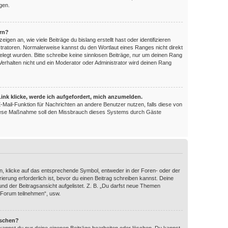
gen.
ern?
en an, wie viele Beiträge du bislang erstellt hast oder identifizieren
ratoren. Normalerweise kannst du den Wortlaut eines Ranges nicht direkt
elegt wurden. Bitte schreibe keine sinnlosen Beiträge, nur um deinen Rang
erhalten nicht und ein Moderator oder Administrator wird deinen Rang
ink klicke, werde ich aufgefordert, mich anzumelden.
 E-Mail-Funktion für Nachrichten an andere Benutzer nutzen, falls diese von
 Diese Maßnahme soll den Missbrauch dieses Systems durch Gäste
, klicke auf das entsprechende Symbol, entweder in der Foren- oder der
ierung erforderlich ist, bevor du einen Beitrag schreiben kannst. Deine
nd der Beitragsansicht aufgelistet. Z. B. „Du darfst neue Themen
 Forum teilnehmen“, usw.
öschen?