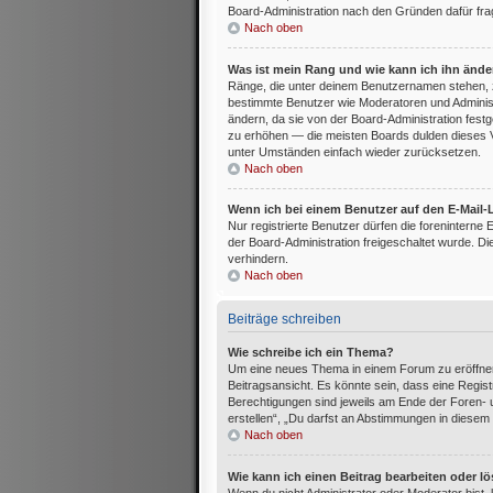
Board-Administration nach den Gründen dafür fra
Nach oben
Was ist mein Rang und wie kann ich ihn änd
Ränge, die unter deinem Benutzernamen stehen, zeig
bestimmte Benutzer wie Moderatoren und Administ
ändern, da sie von der Board-Administration festg
zu erhöhen — die meisten Boards dulden dieses V
unter Umständen einfach wieder zurücksetzen.
Nach oben
Wenn ich bei einem Benutzer auf den E-Mail-L
Nur registrierte Benutzer dürfen die foreninterne
der Board-Administration freigeschaltet wurde.
verhindern.
Nach oben
Beiträge schreiben
Wie schreibe ich ein Thema?
Um eine neues Thema in einem Forum zu eröffnen
Beitragsansicht. Es könnte sein, dass eine Registr
Berechtigungen sind jeweils am Ende der Foren- u
erstellen“, „Du darfst an Abstimmungen in diesem
Nach oben
Wie kann ich einen Beitrag bearbeiten oder l