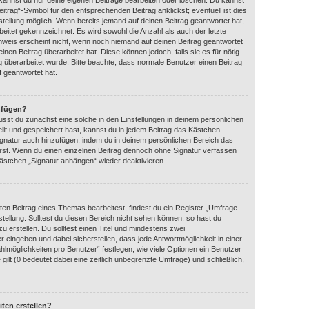
 kannst du nur deine eigenen Beiträge bearbeiten oder löschen. Du kannst
itrag“-Symbol für den entsprechenden Beitrag anklickst; eventuell ist dies
tellung möglich. Wenn bereits jemand auf deinen Beitrag geantwortet hat,
beitet gekennzeichnet. Es wird sowohl die Anzahl als auch der letzte
nweis erscheint nicht, wenn noch niemand auf deinen Beitrag geantwortet
nen Beitrag überarbeitet hat. Diese können jedoch, falls sie es für nötig
ag überarbeitet wurde. Bitte beachte, dass normale Benutzer einen Beitrag
 geantwortet hat.
nfügen?
sst du zunächst eine solche in den Einstellungen in deinem persönlichen
llt und gespeichert hast, kannst du in jedem Beitrag das Kästchen
ignatur auch hinzufügen, indem du in deinem persönlichen Bereich das
rst. Wenn du einen einzelnen Beitrag dennoch ohne Signatur verfassen
kästchen „Signatur anhängen“ wieder deaktivieren.
en Beitrag eines Themas bearbeitest, findest du ein Register „Umfrage
stellung. Solltest du diesen Bereich nicht sehen können, so hast du
u erstellen. Du solltest einen Titel und mindestens zwei
 eingeben und dabei sicherstellen, dass jede Antwortmöglichkeit in einer
hlmöglichkeiten pro Benutzer“ festlegen, wie viele Optionen ein Benutzer
gilt (0 bedeutet dabei eine zeitlich unbegrenzte Umfrage) und schließlich,
ten erstellen?