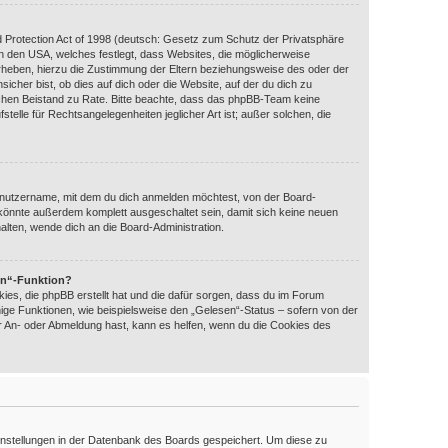
 Protection Act of 1998 (deutsch: Gesetz zum Schutz der Privatsphäre
 in den USA, welches festlegt, dass Websites, die möglicherweise
rheben, hierzu die Zustimmung der Eltern beziehungsweise des oder der
icher bist, ob dies auf dich oder die Website, auf der du dich zu
htlichen Beistand zu Rate. Bitte beachte, dass das phpBB-Team keine
telle für Rechtsangelegenheiten jeglicher Art ist; außer solchen, die
enutzername, mit dem du dich anmelden möchtest, von der Board-
 könnte außerdem komplett ausgeschaltet sein, damit sich keine neuen
lten, wende dich an die Board-Administration.
en“-Funktion?
ies, die phpBB erstellt hat und die dafür sorgen, dass du im Forum
ige Funktionen, wie beispielsweise den „Gelesen“-Status – sofern von der
er An- oder Abmeldung hast, kann es helfen, wenn du die Cookies des
 Einstellungen in der Datenbank des Boards gespeichert. Um diese zu