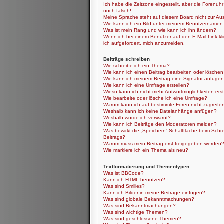
Ich habe die Zeitzone eingestellt, aber die Forenuh
noch falsch!
Meine Sprache steht auf diesem Board nicht zur Au
Wie kann ich ein Bild unter meinem Benutzernamen
Was ist mein Rang und wie kann ich ihn ändern?
Wenn ich bei einem Benutzer auf den E-Mail-Link kl
ich aufgefordert, mich anzumelden.
Beiträge schreiben
Wie schreibe ich ein Thema?
Wie kann ich einen Beitrag bearbeiten oder lösche
Wie kann ich meinem Beitrag eine Signatur anfüge
Wie kann ich eine Umfrage erstellen?
Wieso kann ich nicht mehr Antwortmöglichkeiten erst
Wie bearbeite oder lösche ich eine Umfrage?
Warum kann ich auf bestimmte Foren nicht zugreife
Weshalb kann ich keine Dateianhänge anfügen?
Weshalb wurde ich verwarnt?
Wie kann ich Beiträge den Moderatoren melden?
Was bewirkt die „Speichern“-Schaltfläche beim Schr
Beitrags?
Warum muss mein Beitrag erst freigegeben werden
Wie markiere ich ein Thema als neu?
Textformatierung und Thementypen
Was ist BBCode?
Kann ich HTML benutzen?
Was sind Smilies?
Kann ich Bilder in meine Beiträge einfügen?
Was sind globale Bekanntmachungen?
Was sind Bekanntmachungen?
Was sind wichtige Themen?
Was sind geschlossene Themen?