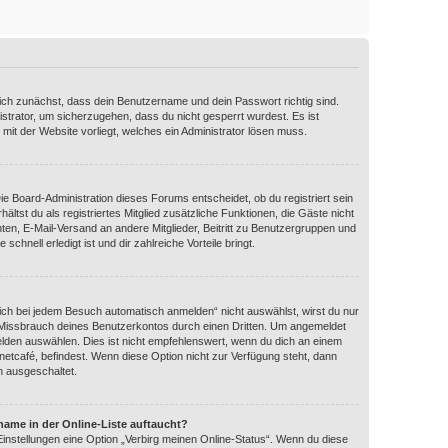
dich zunächst, dass dein Benutzername und dein Passwort richtig sind.
istrator, um sicherzugehen, dass du nicht gesperrt wurdest. Es ist
 mit der Website vorliegt, welches ein Administrator lösen muss.
Die Board-Administration dieses Forums entscheidet, ob du registriert sein
ältst du als registriertes Mitglied zusätzliche Funktionen, die Gäste nicht
hten, E-Mail-Versand an andere Mitglieder, Beitritt zu Benutzergruppen und
schnell erledigt ist und dir zahlreiche Vorteile bringt.
ch bei jedem Besuch automatisch anmelden“ nicht auswählst, wirst du nur
n Missbrauch deines Benutzerkontos durch einen Dritten. Um angemeldet
lden auswählen. Dies ist nicht empfehlenswert, wenn du dich an einem
rnetcafé, befindest. Wenn diese Option nicht zur Verfügung steht, dann
n ausgeschaltet.
name in der Online-Liste auftaucht?
Einstellungen eine Option „Verbirg meinen Online-Status“. Wenn du diese