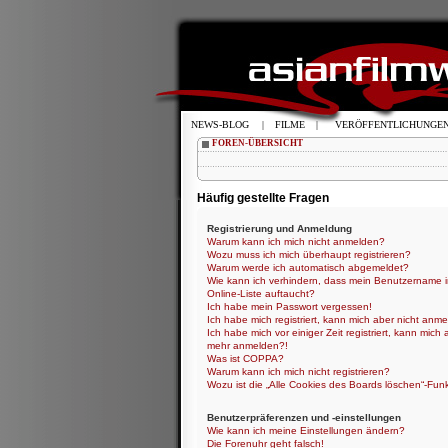
NEWS-BLOG
|
FILME
|
VERÖFFENTLICHUNGE
FOREN-ÜBERSICHT
Häufig gestellte Fragen
Registrierung und Anmeldung
Warum kann ich mich nicht anmelden?
Wozu muss ich mich überhaupt registrieren?
Warum werde ich automatisch abgemeldet?
Wie kann ich verhindern, dass mein Benutzername i
Online-Liste auftaucht?
Ich habe mein Passwort vergessen!
Ich habe mich registriert, kann mich aber nicht anme
Ich habe mich vor einiger Zeit registriert, kann mich 
mehr anmelden?!
Was ist COPPA?
Warum kann ich mich nicht registrieren?
Wozu ist die „Alle Cookies des Boards löschen“-Fun
Benutzerpräferenzen und -einstellungen
Wie kann ich meine Einstellungen ändern?
Die Forenuhr geht falsch!