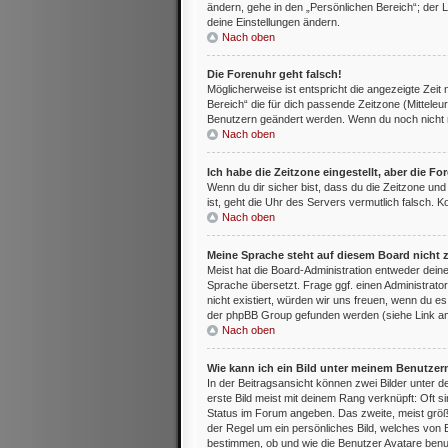
ändern, gehe in den „Persönlichen Bereich“; der L
deine Einstellungen ändern.
Nach oben
Die Forenuhr geht falsch!
Möglicherweise ist entspricht die angezeigte Zeit 
Bereich“ die für dich passende Zeitzone (Mitteleur
Benutzern geändert werden. Wenn du noch nicht regis
Nach oben
Ich habe die Zeitzone eingestellt, aber die F
Wenn du dir sicher bist, dass du die Zeitzone und 
ist, geht die Uhr des Servers vermutlich falsch. 
Nach oben
Meine Sprache steht auf diesem Board nicht 
Meist hat die Board-Administration entweder deine
Sprache übersetzt. Frage ggf. einen Administrator
nicht existiert, würden wir uns freuen, wenn du 
der phpBB Group gefunden werden (siehe Link am
Nach oben
Wie kann ich ein Bild unter meinem Benutze
In der Beitragsansicht können zwei Bilder unter
erste Bild meist mit deinem Rang verknüpft: Oft s
Status im Forum angeben. Das zweite, meist größer
der Regel um ein persönliches Bild, welches von 
bestimmen, ob und wie die Benutzer Avatare benut