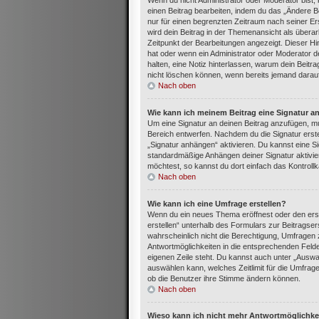
Wenn du nicht Administrator oder Moderator bist,
einen Beitrag bearbeiten, indem du das „Ändere Be
nur für einen begrenzten Zeitraum nach seiner Ers
wird dein Beitrag in der Themenansicht als überar
Zeitpunkt der Bearbeitungen angezeigt. Dieser Hi
hat oder wenn ein Administrator oder Moderator dei
halten, eine Notiz hinterlassen, warum dein Beitr
nicht löschen können, wenn bereits jemand darauf
Nach oben
Wie kann ich meinem Beitrag eine Signatur a
Um eine Signatur an deinen Beitrag anzufügen, mu
Bereich entwerfen. Nachdem du die Signatur erste
„Signatur anhängen“ aktivieren. Du kannst eine S
standardmäßige Anhängen deiner Signatur aktivie
möchtest, so kannst du dort einfach das Kontroll
Nach oben
Wie kann ich eine Umfrage erstellen?
Wenn du ein neues Thema eröffnest oder den erst
erstellen“ unterhalb des Formulars zur Beitragser
wahrscheinlich nicht die Berechtigung, Umfragen z
Antwortmöglichkeiten in die entsprechenden Felder
eigenen Zeile steht. Du kannst auch unter „Auswa
auswählen kann, welches Zeitlimit für die Umfrage 
ob die Benutzer ihre Stimme ändern können.
Nach oben
Wieso kann ich nicht mehr Antwortmöglichkei