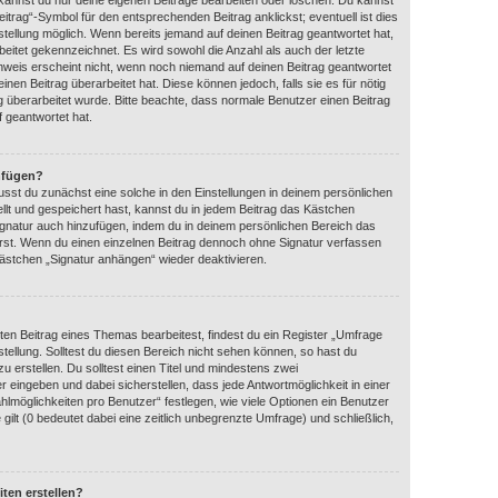
 kannst du nur deine eigenen Beiträge bearbeiten oder löschen. Du kannst
itrag“-Symbol für den entsprechenden Beitrag anklickst; eventuell ist dies
tellung möglich. Wenn bereits jemand auf deinen Beitrag geantwortet hat,
beitet gekennzeichnet. Es wird sowohl die Anzahl als auch der letzte
nweis erscheint nicht, wenn noch niemand auf deinen Beitrag geantwortet
nen Beitrag überarbeitet hat. Diese können jedoch, falls sie es für nötig
ag überarbeitet wurde. Bitte beachte, dass normale Benutzer einen Beitrag
 geantwortet hat.
nfügen?
sst du zunächst eine solche in den Einstellungen in deinem persönlichen
llt und gespeichert hast, kannst du in jedem Beitrag das Kästchen
ignatur auch hinzufügen, indem du in deinem persönlichen Bereich das
rst. Wenn du einen einzelnen Beitrag dennoch ohne Signatur verfassen
kästchen „Signatur anhängen“ wieder deaktivieren.
en Beitrag eines Themas bearbeitest, findest du ein Register „Umfrage
stellung. Solltest du diesen Bereich nicht sehen können, so hast du
u erstellen. Du solltest einen Titel und mindestens zwei
 eingeben und dabei sicherstellen, dass jede Antwortmöglichkeit in einer
hlmöglichkeiten pro Benutzer“ festlegen, wie viele Optionen ein Benutzer
gilt (0 bedeutet dabei eine zeitlich unbegrenzte Umfrage) und schließlich,
ten erstellen?