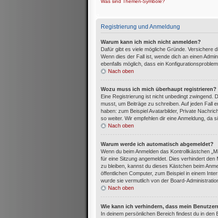
Was sind Themen-Symbole?
Registrierung und Anmeldung
Warum kann ich mich nicht anmelden?
Dafür gibt es viele mögliche Gründe. Versichere 
Wenn dies der Fall ist, wende dich an einen Admin
ebenfalls möglich, dass ein Konfigurationsproblem
Nach oben
Wozu muss ich mich überhaupt registrieren?
Eine Registrierung ist nicht unbedingt zwingend. 
musst, um Beiträge zu schreiben. Auf jeden Fall erh
haben: zum Beispiel Avatarbilder, Private Nachric
so weiter. Wir empfehlen dir eine Anmeldung, da sie 
Nach oben
Warum werde ich automatisch abgemeldet?
Wenn du beim Anmelden das Kontrollkästchen „Mi
für eine Sitzung angemeldet. Dies verhindert de
zu bleiben, kannst du dieses Kästchen beim Anme
öffentlichen Computer, zum Beispiel in einem Inte
wurde sie vermutlich von der Board-Administratio
Nach oben
Wie kann ich verhindern, dass mein Benutzer
In deinem persönlichen Bereich findest du in den 