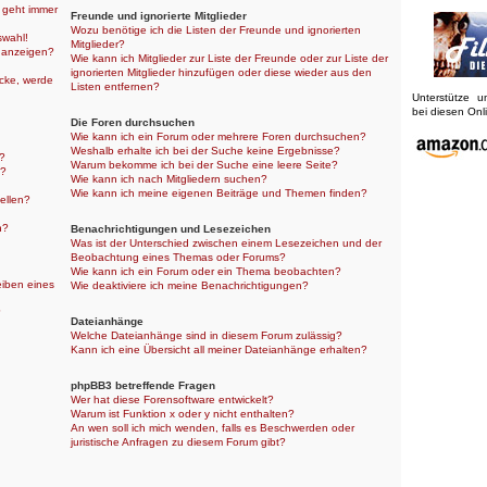
r geht immer
Freunde und ignorierte Mitglieder
Wozu benötige ich die Listen der Freunde und ignorierten
swahl!
Mitglieder?
 anzeigen?
Wie kann ich Mitglieder zur Liste der Freunde oder zur Liste der
ignorierten Mitglieder hinzufügen oder diese wieder aus den
icke, werde
Listen entfernen?
Unterstütze 
bei diesen On
Die Foren durchsuchen
Wie kann ich ein Forum oder mehrere Foren durchsuchen?
Weshalb erhalte ich bei der Suche keine Ergebnisse?
n?
Warum bekomme ich bei der Suche eine leere Seite?
n?
Wie kann ich nach Mitgliedern suchen?
Wie kann ich meine eigenen Beiträge und Themen finden?
ellen?
n?
Benachrichtigungen und Lesezeichen
Was ist der Unterschied zwischen einem Lesezeichen und der
Beobachtung eines Themas oder Forums?
Wie kann ich ein Forum oder ein Thema beobachten?
eiben eines
Wie deaktiviere ich meine Benachrichtigungen?
?
Dateianhänge
Welche Dateianhänge sind in diesem Forum zulässig?
Kann ich eine Übersicht all meiner Dateianhänge erhalten?
phpBB3 betreffende Fragen
Wer hat diese Forensoftware entwickelt?
Warum ist Funktion x oder y nicht enthalten?
An wen soll ich mich wenden, falls es Beschwerden oder
juristische Anfragen zu diesem Forum gibt?