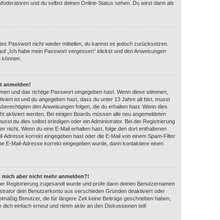
 Moderatoren und du selbst deinen Online-Status sehen. Du wirst dann als
ltes Passwort nicht wieder mitteilen, du kannst es jedoch zurücksetzen.
auf „Ich habe mein Passwort vergessen“ klickst und den Anweisungen
n können.
ht anmelden!
amen und das richtige Passwort eingegeben hast. Wenn diese stimmen,
iviert ist und du angegeben hast, dass du unter 13 Jahre alt bist, musst
gsberechtigten den Anweisungen folgen, die du erhalten hast. Wenn dies
eicht aktiviert werden. Bei einigen Boards müssen alle neu angemeldeten
usst du dies selbst erledigen oder ein Administrator. Bei der Registrierung
 oder nicht. Wenn du eine E-Mail erhalten hast, folge den dort enthaltenen
l-Adresse korrekt eingegeben hast oder die E-Mail von einem Spam-Filter
eine E-Mail-Adresse korrekt eingegeben wurde, dann kontaktiere einen
ann mich aber nicht mehr anmelden?!
ei der Registrierung zugesandt wurde und prüfe dann deinen Benutzernamen
strator dein Benutzerkonto aus verschieden Gründen deaktiviert oder
lmäßig Benutzer, die für längere Zeit keine Beiträge geschrieben haben,
 dich einfach erneut und nimm aktiv an den Diskussionen teil!