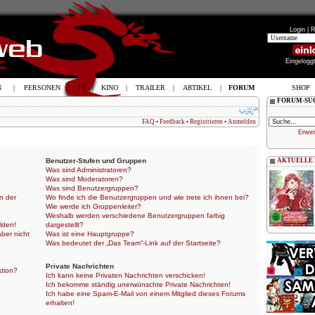
Login |
R
Eingelogg
N
|
PERSONEN
|
TV
|
KINO
|
TRAILER
|
ARTIKEL
|
FORUM
SHOP
FORUM-SU
FAQ
•
Feedback
•
Registrieren
•
Anmelden
Erwei
Benutzer-Stufen und Gruppen
AKTUELLE
Was sind Administratoren?
Was sind Moderatoren?
Was sind Benutzergruppen?
n der
Wo finde ich die Benutzergruppen und wie trete ich ihnen bei?
Wie werde ich Gruppenleiter?
Weshalb werden verschiedene Benutzergruppen farbig
lden!
dargestellt?
aber nicht
Was ist eine Hauptgruppe?
Was bedeutet der „Das Team“-Link auf der Startseite?
Private Nachrichten
ktion?
Ich kann keine Privaten Nachrichten verschicken!
Ich bekomme ständig unerwünschte Private Nachrichten!
Ich habe eine Spam-E-Mail von einem Mitglied dieses Forums
erhalten!