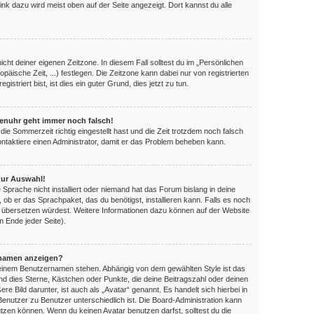
ink dazu wird meist oben auf der Seite angezeigt. Dort kannst du alle
nicht deiner eigenen Zeitzone. In diesem Fall solltest du im „Persönlichen
opäische Zeit, ...) festlegen. Die Zeitzone kann dabei nur von registrierten
triert bist, ist dies ein guter Grund, dies jetzt zu tun.
orenuhr geht immer noch falsch!
die Sommerzeit richtig eingestellt hast und die Zeit trotzdem noch falsch
Kontaktiere einen Administrator, damit er das Problem beheben kann.
zur Auswahl!
 Sprache nicht installiert oder niemand hat das Forum bislang in deine
, ob er das Sprachpaket, das du benötigst, installieren kann. Falls es noch
es übersetzen würdest. Weitere Informationen dazu können auf der Website
 Ende jeder Seite).
rnamen anzeigen?
 deinem Benutzernamen stehen. Abhängig von dem gewählten Style ist das
ind dies Sterne, Kästchen oder Punkte, die deine Beitragszahl oder deinen
e Bild darunter, ist auch als „Avatar“ genannt. Es handelt sich hierbei in
Benutzer zu Benutzer unterschiedlich ist. Die Board-Administration kann
zen können. Wenn du keinen Avatar benutzen darfst, solltest du die