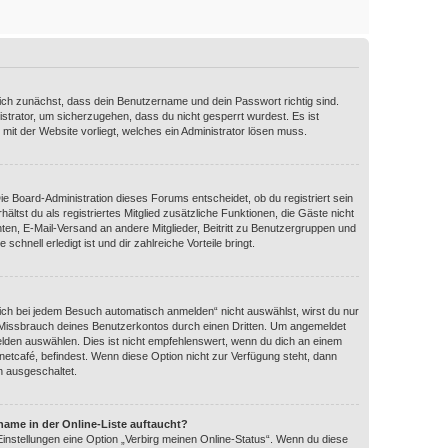
dich zunächst, dass dein Benutzername und dein Passwort richtig sind.
istrator, um sicherzugehen, dass du nicht gesperrt wurdest. Es ist
 mit der Website vorliegt, welches ein Administrator lösen muss.
Die Board-Administration dieses Forums entscheidet, ob du registriert sein
ältst du als registriertes Mitglied zusätzliche Funktionen, die Gäste nicht
hten, E-Mail-Versand an andere Mitglieder, Beitritt zu Benutzergruppen und
schnell erledigt ist und dir zahlreiche Vorteile bringt.
ch bei jedem Besuch automatisch anmelden“ nicht auswählst, wirst du nur
n Missbrauch deines Benutzerkontos durch einen Dritten. Um angemeldet
lden auswählen. Dies ist nicht empfehlenswert, wenn du dich an einem
rnetcafé, befindest. Wenn diese Option nicht zur Verfügung steht, dann
n ausgeschaltet.
name in der Online-Liste auftaucht?
Einstellungen eine Option „Verbirg meinen Online-Status“. Wenn du diese