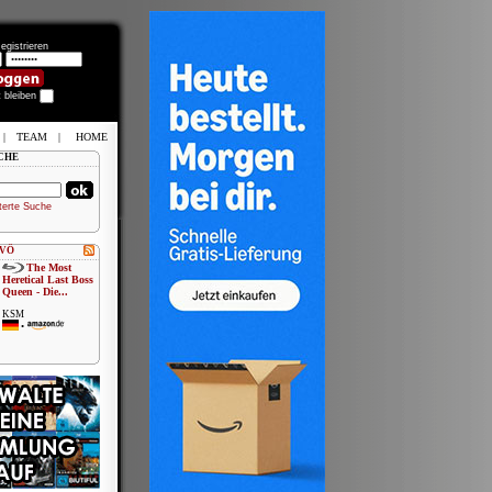
egistrieren
t bleiben
|
TEAM
|
HOME
CHE
terte Suche
 VÖ
The Most
Heretical Last Boss
Queen - Die...
KSM
•