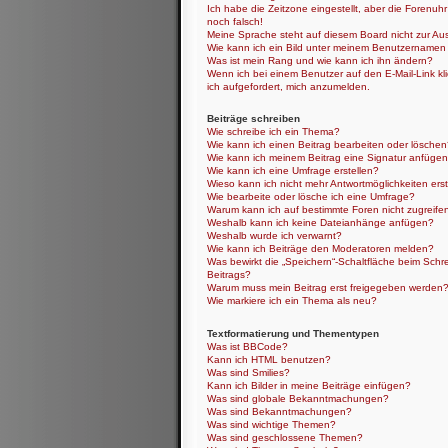
Ich habe die Zeitzone eingestellt, aber die Forenuh
noch falsch!
Meine Sprache steht auf diesem Board nicht zur Au
Wie kann ich ein Bild unter meinem Benutzernamen
Was ist mein Rang und wie kann ich ihn ändern?
Wenn ich bei einem Benutzer auf den E-Mail-Link kl
ich aufgefordert, mich anzumelden.
Beiträge schreiben
Wie schreibe ich ein Thema?
Wie kann ich einen Beitrag bearbeiten oder lösche
Wie kann ich meinem Beitrag eine Signatur anfüge
Wie kann ich eine Umfrage erstellen?
Wieso kann ich nicht mehr Antwortmöglichkeiten erst
Wie bearbeite oder lösche ich eine Umfrage?
Warum kann ich auf bestimmte Foren nicht zugreife
Weshalb kann ich keine Dateianhänge anfügen?
Weshalb wurde ich verwarnt?
Wie kann ich Beiträge den Moderatoren melden?
Was bewirkt die „Speichern“-Schaltfläche beim Schr
Beitrags?
Warum muss mein Beitrag erst freigegeben werden
Wie markiere ich ein Thema als neu?
Textformatierung und Thementypen
Was ist BBCode?
Kann ich HTML benutzen?
Was sind Smilies?
Kann ich Bilder in meine Beiträge einfügen?
Was sind globale Bekanntmachungen?
Was sind Bekanntmachungen?
Was sind wichtige Themen?
Was sind geschlossene Themen?