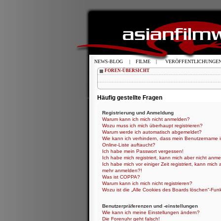
NEWS-BLOG
|
FILME
|
VERÖFFENTLICHUNGE
FOREN-ÜBERSICHT
Häufig gestellte Fragen
Registrierung und Anmeldung
Warum kann ich mich nicht anmelden?
Wozu muss ich mich überhaupt registrieren?
Warum werde ich automatisch abgemeldet?
Wie kann ich verhindern, dass mein Benutzername i
Online-Liste auftaucht?
Ich habe mein Passwort vergessen!
Ich habe mich registriert, kann mich aber nicht anme
Ich habe mich vor einiger Zeit registriert, kann mich 
mehr anmelden?!
Was ist COPPA?
Warum kann ich mich nicht registrieren?
Wozu ist die „Alle Cookies des Boards löschen“-Fun
Benutzerpräferenzen und -einstellungen
Wie kann ich meine Einstellungen ändern?
Die Forenuhr geht falsch!