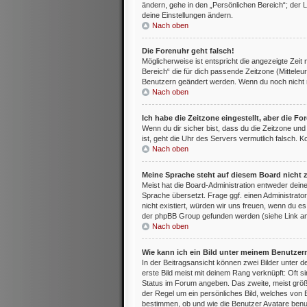
ändern, gehe in den „Persönlichen Bereich“; der L
deine Einstellungen ändern.
Nach oben
Die Forenuhr geht falsch!
Möglicherweise ist entspricht die angezeigte Zeit 
Bereich“ die für dich passende Zeitzone (Mitteleur
Benutzern geändert werden. Wenn du noch nicht regis
Nach oben
Ich habe die Zeitzone eingestellt, aber die F
Wenn du dir sicher bist, dass du die Zeitzone und 
ist, geht die Uhr des Servers vermutlich falsch. 
Nach oben
Meine Sprache steht auf diesem Board nicht 
Meist hat die Board-Administration entweder deine
Sprache übersetzt. Frage ggf. einen Administrator
nicht existiert, würden wir uns freuen, wenn du 
der phpBB Group gefunden werden (siehe Link am
Nach oben
Wie kann ich ein Bild unter meinem Benutze
In der Beitragsansicht können zwei Bilder unter
erste Bild meist mit deinem Rang verknüpft: Oft s
Status im Forum angeben. Das zweite, meist größer
der Regel um ein persönliches Bild, welches von 
bestimmen, ob und wie die Benutzer Avatare benut