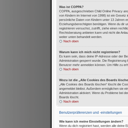
Was ist COPPA?
COPPA, ausgeschrieben Child Online Privacy and
von Kindern im Internet von 1998) ist ein Gesetz
persönliche Daten von Kindern unter 13 Jahren e
Erziehungsberechtigten benötigen. Wenn du dir uns
registrieren versuchst, zutrifft, ziehe einen rec
Rechtsberatung anbieten kann und nicht die Anlaufs
weiter unten behandelt werden.
Nach oben
Warum kann ich mich nicht registrieren?
Es kann sein, dass deine IP-Adresse oder der B
Administration gesperrt wurde. Die Registrierung
Benutzer mehr anmelden können. Um Hilfe zu erha
Nach oben
Wozu ist die „Alle Cookies des Boards lösch
„Alle Cookies des Boards löschen“ löscht die Cook
angemeldet bleibst. Außerdem ermöglichen sie ein
Administration aktiviert. Wenn du Probleme bei d
Boards löscht.
Nach oben
Benutzerpräferenzen und -einstellungen
Wie kann ich meine Einstellungen ändern?
Wenn du dich registriert hast, werden alle deine