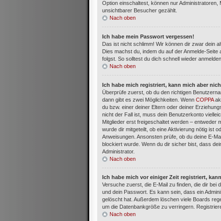
Option einschaltest, können nur Administratoren,
unsichtbarer Besucher gezählt.
Nach oben
Ich habe mein Passwort vergessen!
Das ist nicht schlimm! Wir können dir zwar dein a
Dies machst du, indem du auf der Anmelde-Seite 
folgst. So solltest du dich schnell wieder anmelde
Nach oben
Ich habe mich registriert, kann mich aber nic
Überprüfe zuerst, ob du den richtigen Benutzern
dann gibt es zwei Möglichkeiten. Wenn
COPPA
akt
du bzw. einer deiner Eltern oder deiner Erziehun
nicht der Fall ist, muss dein Benutzerkonto viell
Mitglieder erst freigeschaltet werden – entweder m
wurde dir mitgeteilt, ob eine Aktivierung nötig ist
Anweisungen. Ansonsten prüfe, ob du deine E-Mai
blockiert wurde. Wenn du dir sicher bist, dass d
Administrator.
Nach oben
Ich habe mich vor einiger Zeit registriert, k
Versuche zuerst, die E-Mail zu finden, die dir b
und dein Passwort. Es kann sein, dass ein Admini
gelöscht hat. Außerdem löschen viele Boards rege
um die Datenbankgröße zu verringern. Registriere
Nach oben