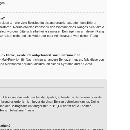
gen.
ern?
en an, wie viele Beiträge du bislang erstellt hast oder identifizieren
ratoren. Normalerweise kannst du den Wortlaut eines Ranges nicht direkt
elegt wurden. Bitte schreibe keine sinnlosen Beiträge, nur um deinen Rang
erhalten nicht und ein Moderator oder Administrator wird deinen Rang
ink klicke, werde ich aufgefordert, mich anzumelden.
 E-Mail-Funktion für Nachrichten an andere Benutzer nutzen, falls diese von
 Diese Maßnahme soll den Missbrauch dieses Systems durch Gäste
, klicke auf das entsprechende Symbol, entweder in der Foren- oder der
ierung erforderlich ist, bevor du einen Beitrag schreiben kannst. Deine
nd der Beitragsansicht aufgelistet. Z. B. „Du darfst neue Themen
 Forum teilnehmen“, usw.
öschen?