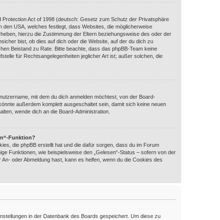
 Protection Act of 1998 (deutsch: Gesetz zum Schutz der Privatsphäre
 in den USA, welches festlegt, dass Websites, die möglicherweise
rheben, hierzu die Zustimmung der Eltern beziehungsweise des oder der
icher bist, ob dies auf dich oder die Website, auf der du dich zu
htlichen Beistand zu Rate. Bitte beachte, dass das phpBB-Team keine
telle für Rechtsangelegenheiten jeglicher Art ist; außer solchen, die
enutzername, mit dem du dich anmelden möchtest, von der Board-
 könnte außerdem komplett ausgeschaltet sein, damit sich keine neuen
lten, wende dich an die Board-Administration.
en“-Funktion?
ies, die phpBB erstellt hat und die dafür sorgen, dass du im Forum
ige Funktionen, wie beispielsweise den „Gelesen“-Status – sofern von der
er An- oder Abmeldung hast, kann es helfen, wenn du die Cookies des
 Einstellungen in der Datenbank des Boards gespeichert. Um diese zu